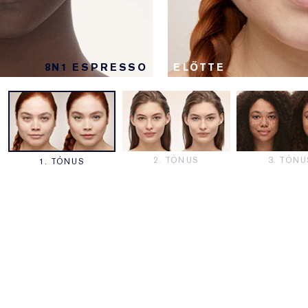
8N1 ESPRESSO
ELŐTTE
2. TÓNUS
3. TÓNU
1. TÓNUS