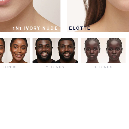
1N1 IVORY NUDE
ELŐTTE
6. TÓNUS
7. TÓNUS
8. TÓNUS