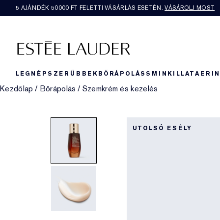
5 AJÁNDÉK 50000​ FT FELETTI VÁSÁRLÁS ESETÉN.
VÁSÁROLJ MOST
LEGNÉPSZERŰBBEK
BŐRÁPOLÁS
SMINK
ILLAT
AERI
Kezdőlap
/
Bőrápolás
/
Szemkrém és kezelés
UTOLSÓ ESÉLY