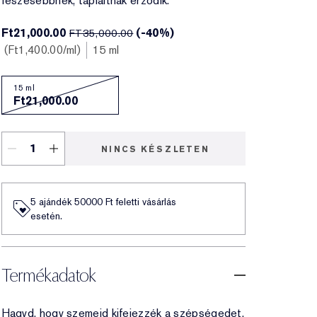
feszesebbnek, tápláltnak érződik.
Ft21,000.00
(-40%)
FT35,000.00
Ft1,400.00
/ml
15 ml
15 ml
Ft21,000.00
NINCS KÉSZLETEN
5 ajándék 50000​ Ft feletti vásárlás
esetén.
Termékadatok
Hagyd, hogy szemeid kifejezzék a szépségedet.