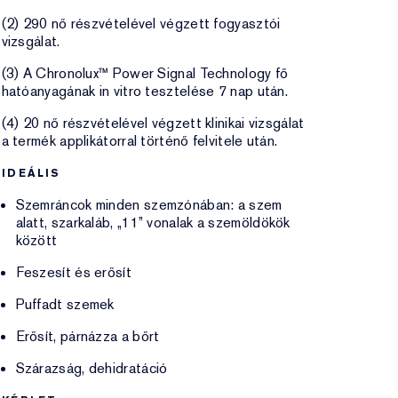
(2) 290 nő részvételével végzett fogyasztói
vizsgálat.
(3) A Chronolux™ Power Signal Technology fő
hatóanyagának in vitro tesztelése 7 nap után.
(4) 20 nő részvételével végzett klinikai vizsgálat
a termék applikátorral történő felvitele után.
IDEÁLIS
Szemráncok minden szemzónában: a szem
alatt, szarkaláb, „11” vonalak a szemöldökök
között
Feszesít és erősít
Puffadt szemek
Erősít, párnázza a bőrt
Szárazság, dehidratáció