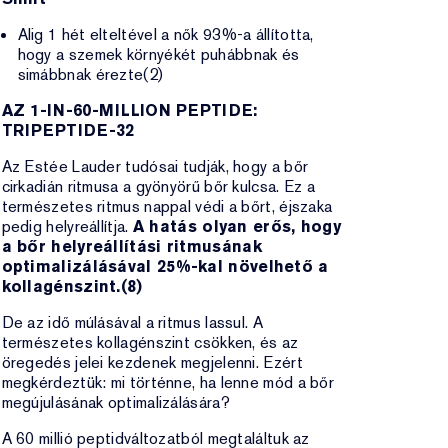
Alig 1 hét elteltével a nők 93%-a állította,
hogy a szemek környékét puhábbnak és
simábbnak érezte(2)
AZ 1-IN-60-MILLION PEPTIDE:
TRIPEPTIDE-32
Az Estée Lauder tudósai tudják, hogy a bőr
cirkadián ritmusa a gyönyörű bőr kulcsa. Ez a
természetes ritmus nappal védi a bőrt, éjszaka
pedig helyreállítja.
A hatás olyan erős, hogy
a bőr helyreállítási ritmusának
optimalizálásával 25%-kal növelhető a
kollagénszint.(8)
De az idő múlásával a ritmus lassul. A
természetes kollagénszint csökken, és az
öregedés jelei kezdenek megjelenni. Ezért
megkérdeztük: mi történne, ha lenne mód a bőr
megújulásának optimalizálására?
A 60 millió peptidváltozatból megtaláltuk az