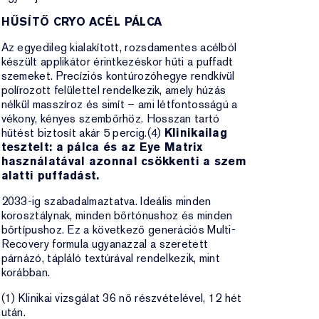
HŰSÍTŐ CRYO ACÉL PÁLCA
Az egyedileg kialakított, rozsdamentes acélból
készült applikátor érintkezéskor hűti a puffadt
szemeket. Precíziós kontúrozóhegye rendkívül
polírozott felülettel rendelkezik, amely húzás
nélkül masszíroz és simít – ami létfontosságú a
vékony, kényes szembőrhöz. Hosszan tartó
hűtést biztosít akár 5 percig.(4)
Klinikailag
tesztelt: a pálca és az Eye Matrix
használatával azonnal csökkenti a szem
alatti puffadást.
2033-ig szabadalmaztatva. Ideális minden
korosztálynak, minden bőrtónushoz és minden
bőrtípushoz. Ez a következő generációs Multi-
Recovery formula ugyanazzal a szeretett
párnázó, tápláló textúrával rendelkezik, mint
korábban.
(1) Klinikai vizsgálat 36 nő részvételével, 12 hét
után.