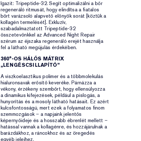
Igazit: Tripeptide-32. Segít optimalizálni a bőr
regeneráló ritmusát, hogy elindítsa a fiatalos
bőrt varázsoló alapvető előnyök sorát [köztük a
kollagén termelését]. Exkluzív,
szabadalmaztatott Tripeptide-32
összetevőnkkel az Advanced Night Repair
szérum az éjszaka regeneráló erejét használja
fel a látható megújulás érdekében.
360°-OS HÁLÓS MÁTRIX
„LENGÉSCSILLAPÍTÓ”
A viszkoelasztikus polimer és a többmolekulás
hialuronsavak erősítő keveréke. Párnázza a
vékony, érzékeny szembőrt, hogy ellensúlyozza
a dinamikus kifejezések, például a pislogás, a
hunyorítás és a mosoly látható hatásait. Ez azért
kulcsfontosságú, mert ezek a folyamatos finom
szemmozgások – a napjaink jelentős
képernyőideje és a hosszabb ébrenlét mellett –
hatással vannak a kollagénre, és hozzájárulnak a
barázdákhoz, a ráncokhoz és az öregedés
egyéb jeleihez.