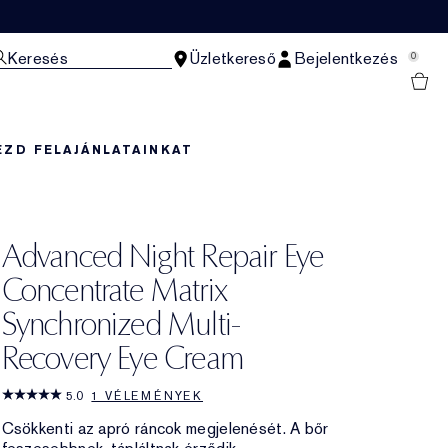
Keresés
Üzletkereső
Bejelentkezés
0
EZD FEL
AJÁNLATAINKAT
Advanced Night Repair Eye
Concentrate Matrix
Synchronized Multi-
Recovery Eye Cream
5.0
1 VÉLEMÉNYEK
Csökkenti az apró ráncok megjelenését. A bőr