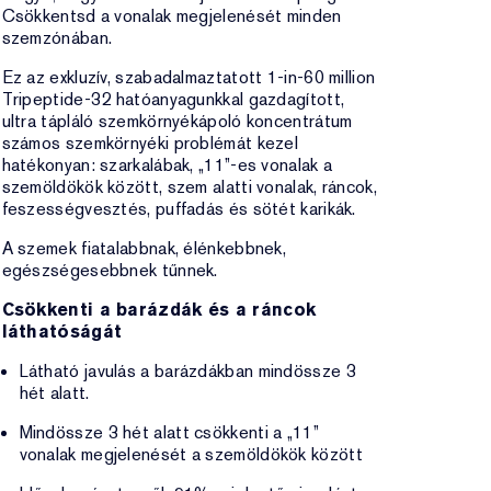
Csökkentsd a vonalak megjelenését minden
szemzónában.
Ez az exkluzív, szabadalmaztatott 1-in-60 million
Tripeptide-32 hatóanyagunkkal gazdagított,
ultra tápláló szemkörnyékápoló koncentrátum
számos szemkörnyéki problémát kezel
hatékonyan: szarkalábak, „11”-es vonalak a
szemöldökök között, szem alatti vonalak, ráncok,
feszességvesztés, puffadás és sötét karikák.
A szemek fiatalabbnak, élénkebbnek,
egészségesebbnek tűnnek.
Csökkenti a barázdák és a ráncok
láthatóságát
Látható javulás a barázdákban mindössze 3
hét alatt.
Mindössze 3 hét alatt csökkenti a „11”
vonalak megjelenését a szemöldökök között