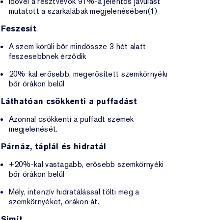
Idővel a résztvevők 91%-a jelentős javulást
mutatott a szarkalábak megjelenésében(1)
Feszesít
A szem körüli bőr mindössze 3 hét alatt
feszesebbnek érződik
20%-kal erősebb, megerősített szemkörnyéki
bőr órákon belül
Láthatóan csökkenti a puffadást
Azonnal csökkenti a puffadt szemek
megjelenését.
Párnáz, táplál és hidratál
+20%-kal vastagabb, erősebb szemkörnyéki
bőr órákon belül
Mély, intenzív hidratálással tölti meg a
szemkörnyéket, órákon át.
Simít