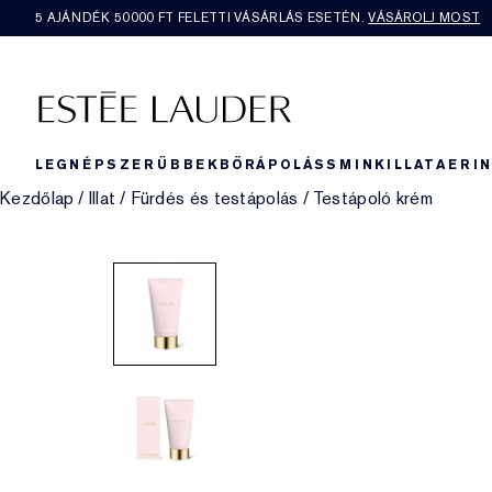
5 AJÁNDÉK 50000​ FT FELETTI VÁSÁRLÁS ESETÉN.
VÁSÁROLJ MOST
LEGNÉPSZERŰBBEK
BŐRÁPOLÁS
SMINK
ILLAT
AERI
Kezdőlap
/
Illat
/
Fürdés és testápolás
/
Testápoló krém