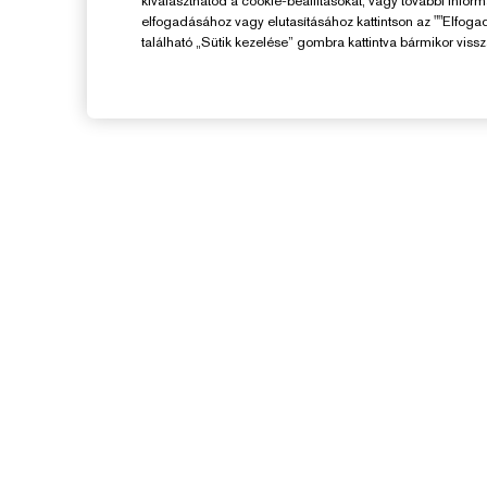
kiválaszthatod a cookie-beállításokat, vagy további infor
elfogadásához vagy elutasításához kattintson az ""Elfoga
található „Sütik kezelése” gombra kattintva bármikor vissz
Segítségre Van
Szükséged?
F
Rendelés Nyomon Követése
V
Kapcsolat
Kapcsolat a Gyártóval
K
Szállítási Adatok
Visszaküldés És Csere
GYIK
Chat Most