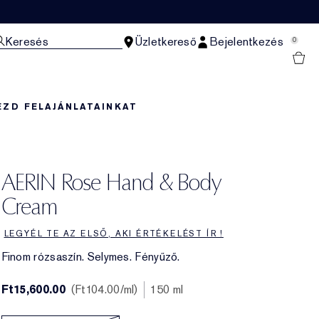
Keresés
Üzletkereső
Bejelentkezés
0
EZD FEL
AJÁNLATAINKAT
AERIN Rose Hand & Body
Cream
LEGYÉL TE AZ ELSŐ, AKI ÉRTÉKELÉST ÍR !
Finom rózsaszín. Selymes. Fényűző.
Ft15,600.00
Ft104.00
/ml
150 ml