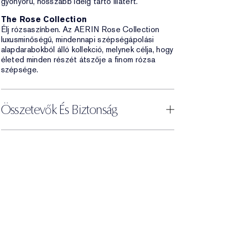
gyönyörű, hosszabb ideig tartó illatért.
The Rose Collection
Élj rózsaszínben. Az AERIN Rose Collection
luxusminőségű, mindennapi szépségápolási
alapdarabokból álló kollekció, melynek célja, hogy
életed minden részét átszője a finom rózsa
szépsége.
Összetevők És Biztonság