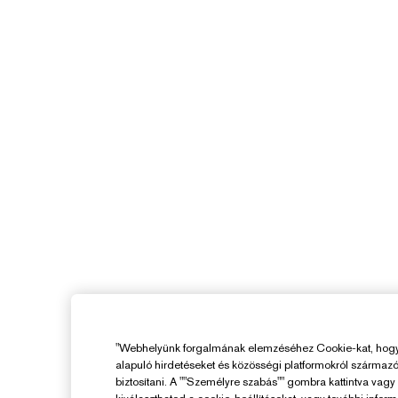
"Webhelyünk forgalmának elemzéséhez Cookie-kat, hogy 
alapuló hirdetéseket és közösségi platformokról származ
biztosítani. A ""Személyre szabás"" gombra kattintva vag