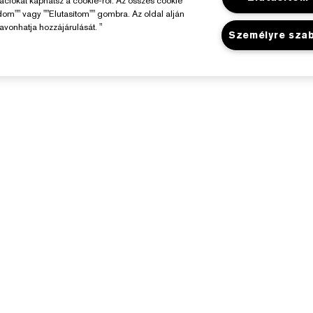
mációkat kaphatsz a cookie-ról. Az összes cookie
dom"" vagy ""Elutasítom"" gombra. Az oldal alján
avonhatja hozzájárulását. "
Személyre sza
Az Estée Lauderről
Üzlet
elelősségvállalás
Promóciók
állalati Információk
Üzletkereső
Összetevők Szójegyzéke
arrier