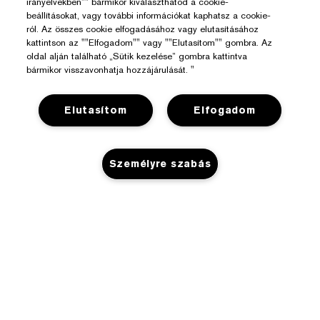
irányelvekben"" bármikor kiválaszthatod a cookie-
beállításokat, vagy további információkat kaphatsz a cookie-
ról. Az összes cookie elfogadásához vagy elutasításához
kattintson az ""Elfogadom"" vagy ""Elutasítom"" gombra. Az
oldal alján található „Sütik kezelése” gombra kattintva
bármikor visszavonhatja hozzájárulását. "
Elutasítom
Elfogadom
Személyre szabás
Segítségre Van Szükséged?
Rendelés Nyomon Követése
Az Estée Lauderről
Kapcsolat
NINCS KÉSZLETEN
Felelősségvállalás
Kapcsolat a Gyártóval
Üzlet
Vállalati Információk
Szállítási Adatok
Promóciók
Összetevők Szójegyzéke
Visszaküldés És Csere
Adatvédelem És Feltételek
Üzletkereső