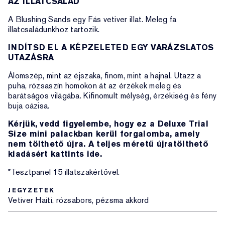
AZ ILLATCSALÁD
A Blushing Sands egy Fás vetiver illat. Meleg fa
illatcsaládunkhoz tartozik.
INDÍTSD EL A KÉPZELETED EGY VARÁZSLATOS
UTAZÁSRA
Álomszép, mint az éjszaka, finom, mint a hajnal. Utazz a
puha, rózsaszín homokon át az érzékek meleg és
barátságos világába. Kifinomult mélység, érzékiség és fény
buja oázisa.
Kérjük, vedd figyelembe, hogy ez a Deluxe Trial
Size mini palackban kerül forgalomba, amely
nem tölthető újra. A teljes méretű újratölthető
kiadásért kattints ide.
*Tesztpanel 15 illatszakértővel.
JEGYZETEK
Vetiver Haiti, rózsabors, pézsma akkord