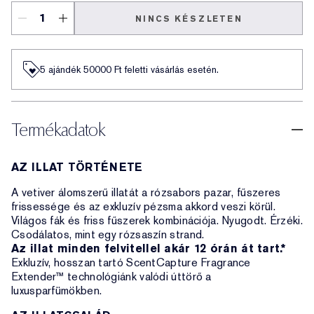
NINCS KÉSZLETEN
5 ajándék 50000​ Ft feletti vásárlás esetén.
Termékadatok
AZ ILLAT TÖRTÉNETE
A vetiver álomszerű illatát a rózsabors pazar, fűszeres
frissessége és az exkluzív pézsma akkord veszi körül.
Világos fák és friss fűszerek kombinációja. Nyugodt. Érzéki.
Csodálatos, mint egy rózsaszín strand.
Az illat minden felvitellel akár 12 órán át tart.*
Exkluzív, hosszan tartó ScentCapture Fragrance
Extender™ technológiánk valódi úttörő a
luxusparfümökben.