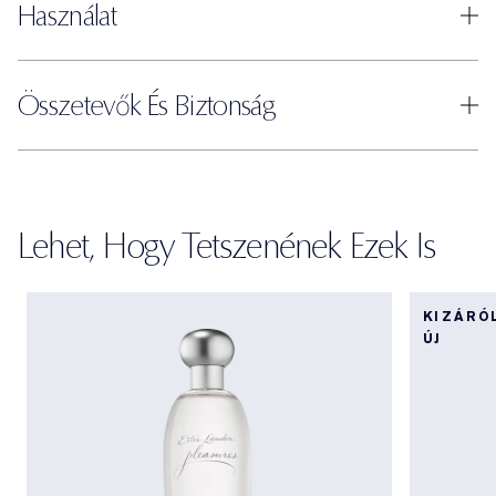
Használat
Összetevők És Biztonság
Lehet, Hogy Tetszenének Ezek Is
KIZÁRÓ
ÚJ