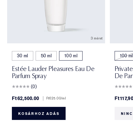
3 méret
30 ml
50 ml
100 ml
100 ml
Estée Lauder Pleasures Eau De
Privat
Parfum Spray
De Par
(0)
Ft62,500.00
|
Ft117,9
Ft625.00
/ml
KOSÁRHOZ ADÁS
NINC