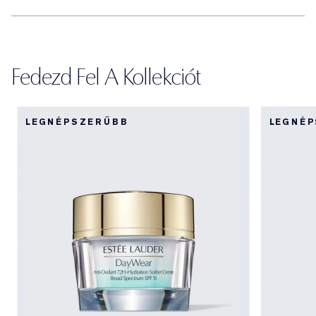
Fedezd Fel A Kollekciót
LEGNÉPSZERŰBB
LEGNÉ