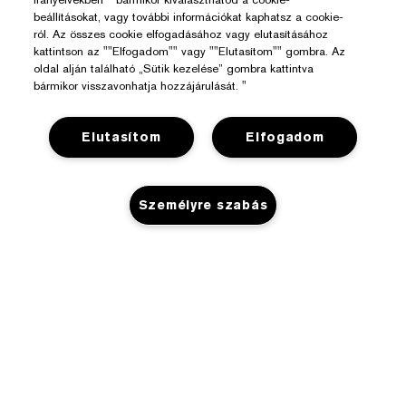
beállításokat, vagy további információkat kaphatsz a cookie-
ról. Az összes cookie elfogadásához vagy elutasításához
kattintson az ""Elfogadom"" vagy ""Elutasítom"" gombra. Az
oldal alján található „Sütik kezelése” gombra kattintva
bármikor visszavonhatja hozzájárulását. "
Elutasítom
Elfogadom
Segítségre Van Szükséged?
Személyre szabás
Rendelés Nyomon Követése
Az Estée Lauderről
Kapcsolat
Felelősségvállalás
Kapcsolat a Gyártóval
Üzlet
KOSÁRHOZ ADÁS
Vállalati Információk
Szállítási Adatok
Promóciók
Összetevők Szójegyzéke
Visszaküldés És Csere
Adatvédelem És Feltételek
Üzletkereső
Karrier
GYIK
Adatvédelmi Szabályzat