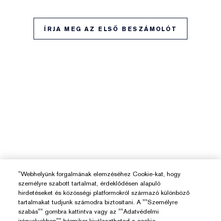
ÍRJA MEG AZ ELSŐ BESZÁMOLÓT
"Webhelyünk forgalmának elemzéséhez Cookie-kat, hogy
személyre szabott tartalmat, érdeklődésen alapuló
hirdetéseket és közösségi platformokról származó különböző
tartalmakat tudjunk számodra biztosítani. A ""Személyre
szabás"" gombra kattintva vagy az ""Adatvédelmi
irányelvekben"" bármikor kiválaszthatod a cookie-