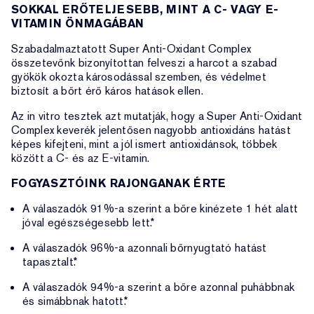
SOKKAL ERŐTELJESEBB, MINT A C- VAGY E-
VITAMIN ÖNMAGÁBAN
Szabadalmaztatott Super Anti-Oxidant Complex
összetevőnk bizonyítottan felveszi a harcot a szabad
gyökök okozta károsodással szemben, és védelmet
biztosít a bőrt érő káros hatások ellen.
Az in vitro tesztek azt mutatják, hogy a Super Anti-Oxidant
Complex keverék jelentősen nagyobb antioxidáns hatást
képes kifejteni, mint a jól ismert antioxidánsok, többek
között a C- és az E-vitamin.
FOGYASZTÓINK RAJONGANAK ÉRTE
A válaszadók 91%-a szerint a bőre kinézete 1 hét alatt
jóval egészségesebb lett.*
A válaszadók 96%-a azonnali bőrnyugtató hatást
tapasztalt.*
A válaszadók 94%-a szerint a bőre azonnal puhábbnak
és simábbnak hatott.*