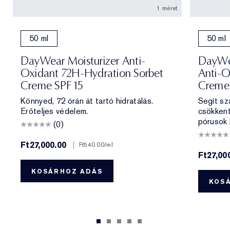
1 méret
50 ml
50 ml
DayWear Moisturizer Anti-
DayWea
Oxidant 72H-Hydration Sorbet
Anti-O
Creme SPF 15
Creme
Könnyed, 72 órán át tartó hidratálás.
Segít sza
Erőteljes védelem.
csökkent
pórusok 
(0)
Ft27,000.00
|
Ft540.00
/ml
Ft27,00
KOSÁRHOZ ADÁS
KOS