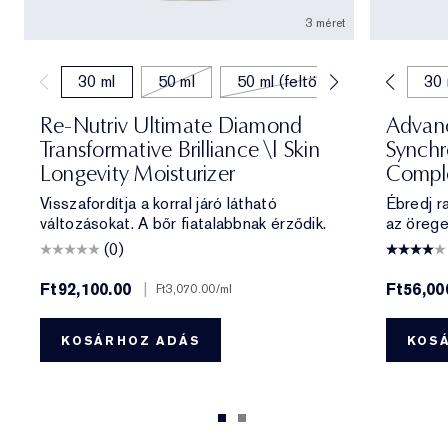
3 méret
30 ml
50 ml
7 ml
50 ml (feltöltés)
15 ml
20 ml
30 
Re-Nutriv Ultimate Diamond
Advanc
Transformative Brilliance \| Skin
Synchr
Longevity Moisturizer
Compl
Visszafordítja a korral járó látható
Ébredj r
változásokat. A bőr fiatalabbnak érződik.
az örege
(0)
Ft92,100.00
|
Ft56,00
Ft3,070.00
/ml
KOSÁRHOZ ADÁS
KOS