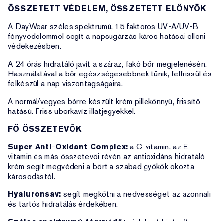
ÖSSZETETT VÉDELEM, ÖSSZETETT ELŐNYÖK
A DayWear széles spektrumú, 15 faktoros UV-A/UV-B
fényvédelemmel segít a napsugárzás káros hatásai elleni
védekezésben.
A 24 órás hidratáló javít a száraz, fakó bőr megjelenésén.
Használatával a bőr egészségesebbnek tűnik, felfrissül és
felkészül a nap viszontagságaira.
A normál/vegyes bőrre készült krém pillekönnyű, frissítő
hatású. Friss uborkavíz illatjegyekkel.
FŐ ÖSSZETEVŐK
Super Anti-Oxidant Complex:
a C-vitamin, az E-
vitamin és más összetevői révén az antioxidáns hidratáló
krém segít megvédeni a bőrt a szabad gyökök okozta
károsodástól.
Hyaluronsav:
segít megkötni a nedvességet az azonnali
és tartós hidratálás érdekében.