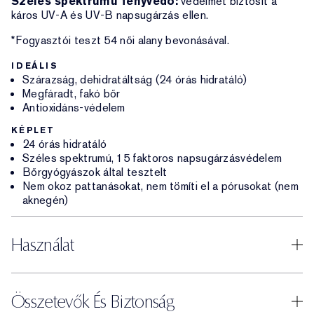
Széles spektrumú fényvédő:
védelmet biztosít a
káros UV-A és UV-B napsugárzás ellen.
*Fogyasztói teszt 54 női alany bevonásával.
IDEÁLIS
Szárazság, dehidratáltság (24 órás hidratáló)
Megfáradt, fakó bőr
Antioxidáns-védelem
KÉPLET
24 órás hidratáló
Széles spektrumú, 15 faktoros napsugárzásvédelem
Bőrgyógyászok által tesztelt
Nem okoz pattanásokat, nem tömíti el a pórusokat (nem
aknegén)
Használat
Összetevők És Biztonság