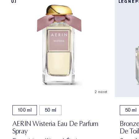
ÚJ
LEGNÉ
2 méret
100 ml
50 ml
50 ml
AERIN Wisteria Eau De Parfum
Bronze
Spray
De Toi