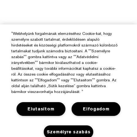
"Webhelyünk forgalmának elemzéséhez Cookie-kat, hogy
személyre szabott tartalmat, érdeklődésen alapuló
hirdetéseket és közösségi platformokról származó különböző
tartalmakat tudjunk számodra biztosítani. A ""Személyre
szabás"" gombra kattintva vagy az ""Adatvédelmi
irányelvekben"" bármikor kiválaszthatod a cookie-
beállításokat, vagy további információkat kaphatsz a cookie-
ról. Az összes cookie elfogadásához vagy elutasításához
kattintson az ""Elfogadom"" vagy ""Elutasítom"" gombra. Az
oldal alján található „Sütik kezelése” gombra kattintva
bármikor visszavonhatja hozzájárulását. "
Elutasítom
Elfogadom
Személyre szabás
Segítségre Van Szükséged?