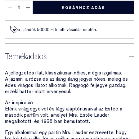
KOSÁRHOZ ADÁS
5 ajándék 50000​ Ft feletti vásárlás esetén.
Termékadatok
A jellegzetes illat, klasszikusan nőies, mégis izgalmas.
A jázmin, a rózsa és az ilang-ilang jegyei nőies, meleg és
édes virágos illatot alkotnak. Ragyogó fejjegye gazdag,
érzéki háttér előtt érvényesül.
Az inspiráció
Élénk virágjegyeivel és lágy alaptónusaival az Estée a
második parfüm volt, amelyet Mrs. Estée Lauder
megalkotott, és 1968-ban bemutatott.
Egy alkalommal egy partin Mrs. Lauder észrevette, hogy
két kristálycsillár fénye csillan meg egy pohár pezsgőben,