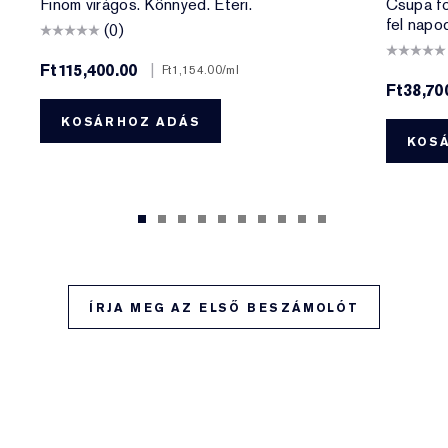
Finom virágos. Könnyed. Éteri.
Csupa fo
fel napo
(0)
Ft115,400.00
|
Ft1,154.00
/ml
Ft38,70
KOSÁRHOZ ADÁS
KOS
ÍRJA MEG AZ ELSŐ BESZÁMOLÓT