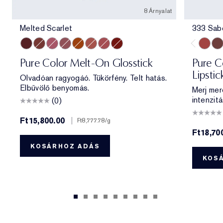
8 Árnyalat
Melted Scarlet
333 Sab
Melted Scarlet
Melted Maple
Melted Melon
Melted Mauve
Melted Tangerine
Melted Blush
Melted Rose
Melted Garnet
333 Sa
404
Pure Color Melt-On Glosstick
Pure Co
Lipstic
Olvadóan ragyogáó. Tükörfény. Telt hatás.
Elbűvölő benyomás.
Merj mer
intenzitá
(0)
Ft15,800.00
|
Ft8,777.78
/g
Ft18,70
KOSÁRHOZ ADÁS
KOS