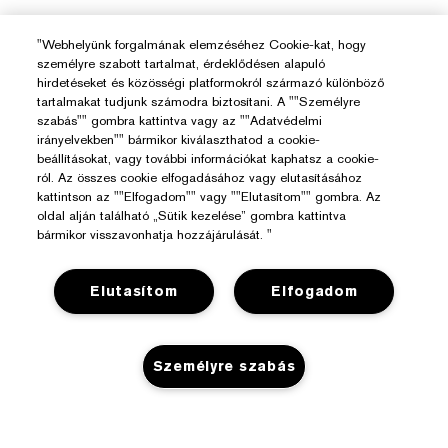
"Webhelyünk forgalmának elemzéséhez Cookie-kat, hogy
személyre szabott tartalmat, érdeklődésen alapuló
hirdetéseket és közösségi platformokról származó különböző
tartalmakat tudjunk számodra biztosítani. A ""Személyre
szabás"" gombra kattintva vagy az ""Adatvédelmi
irányelvekben"" bármikor kiválaszthatod a cookie-
Segítségre Van Szükséged?
beállításokat, vagy további információkat kaphatsz a cookie-
ról. Az összes cookie elfogadásához vagy elutasításához
kattintson az ""Elfogadom"" vagy ""Elutasítom"" gombra. Az
Rendelés Nyomon Követése
oldal alján található „Sütik kezelése” gombra kattintva
Az Estée Lauderről
bármikor visszavonhatja hozzájárulását. "
Kapcsolat
Felelősségvállalás
Kapcsolat a Gyártóval
Üzlet
Elutasítom
Elfogadom
Vállalati Információk
Szállítási Adatok
Promóciók
Összetevők Szójegyzéke
Visszaküldés És Csere
Adatvédelem És Feltételek
Személyre szabás
Üzletkereső
Karrier
GYIK
Adatvédelmi Szabályzat
Chat Most
Felhasználói Feltételek