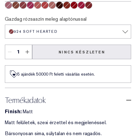
929 Sweet Tart
922 Cocoa Whip
924 Soft Hearted
925 Social Whirl
926 Cloud Nine
927 Hot Fuse
921 Air Kiss
930 Bar Noir
931 Hot Shot
932 Love Fever
933 Maraschino
935 Shock Me
Gazdag rózsaszín meleg alaptónussal
924 SOFT HEARTED
NINCS KÉSZLETEN
5 ajándék 50000​ Ft feletti vásárlás esetén.
Termékadatok
Finish:
Matt
Matt felületek, szexi érzettel és megjelenéssel.
Bársonyosan sima, súlytalan és nem ragadós.