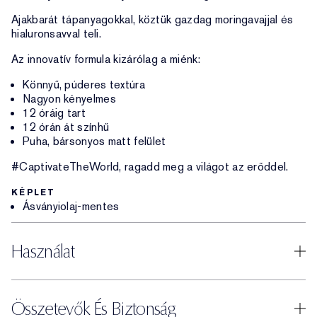
Ajakbarát tápanyagokkal, köztük gazdag moringavajjal és
hialuronsavval teli.
Az innovatív formula kizárólag a miénk:
Könnyű, púderes textúra
Nagyon kényelmes
12 óráig tart
12 órán át színhű
Puha, bársonyos matt felület
#CaptivateTheWorld, ragadd meg a világot az erőddel.
KÉPLET
Ásványiolaj-mentes
Használat
Összetevők És Biztonság