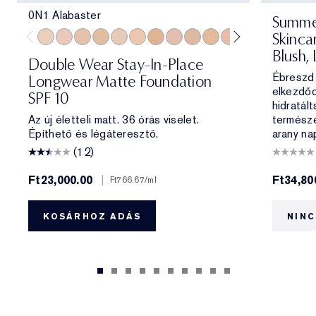
0N1 Alabaster
Summe
Skinca
0N1 Alabaster
1C0 Shell
1N0 Porcelain
1W0 Warm Porcelain
1C1 Cool Bone
1N1 Ivory Nude
1W1 Bone
1C2 Petal
1N2 Ecru
1W2 Sand
2C0 Cool Vanilla
2C1 Pure Beig
2N1 Desert
2W1 Da
2W1.
Blush, 
Double Wear Stay-In-Place
Ébreszd 
Longwear Matte Foundation
elkezdőd
SPF 10
hidratált
Az új életteli matt. 36 órás viselet.
természe
Építhető és légáteresztő.
arany na
(12)
Ft23,000.00
|
Ft34,80
Ft766.67
/ml
KOSÁRHOZ ADÁS
NINC