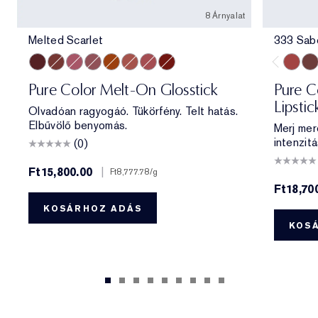
8 Árnyalat
Melted Scarlet
333 Sab
Melted Scarlet
Melted Maple
Melted Melon
Melted Mauve
Melted Tangerine
Melted Blush
Melted Rose
Melted Garnet
333 Sa
404
Pure Color Melt-On Glosstick
Pure Co
Lipstic
Olvadóan ragyogáó. Tükörfény. Telt hatás.
Elbűvölő benyomás.
Merj mer
intenzitá
(0)
Ft15,800.00
|
Ft8,777.78
/g
Ft18,70
KOSÁRHOZ ADÁS
KOS