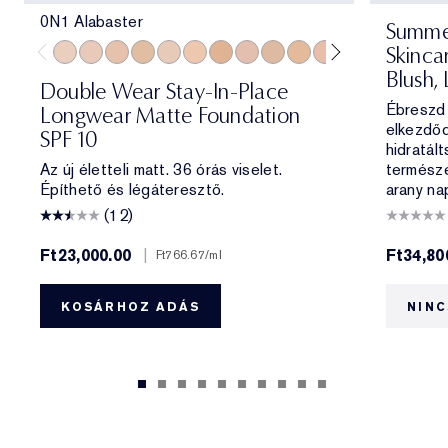
0N1 Alabaster
Summe
Skinca
0N1 Alabaster
1C0 Shell
1N0 Porcelain
1W0 Warm Porcelain
1C1 Cool Bone
1N1 Ivory Nude
1W1 Bone
1C2 Petal
1N2 Ecru
1W2 Sand
2C0 Cool Vanilla
2C1 Pure Beig
2N1 Desert
2W1 Da
2W1.
Blush, 
Double Wear Stay-In-Place
Ébreszd 
Longwear Matte Foundation
elkezdőd
SPF 10
hidratált
Az új életteli matt. 36 órás viselet.
természe
Építhető és légáteresztő.
arany na
(12)
Ft23,000.00
|
Ft34,80
Ft766.67
/ml
KOSÁRHOZ ADÁS
NINC