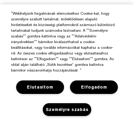
"Webhelyünk forgalmának elemzéséhez Cookie-kat, hogy
személyre szabott tartalmat, érdeklődésen alapuló
hirdetéseket és közösségi platformokról származó különböző
tartalmakat tudjunk számodra biztosítani. A ""Személyre
szabás"" gombra kattintva vagy az ""Adatvédelmi
irányelvekben"" bármikor kiválaszthatod a cookie-
Segítségre Van Szükséged?
beállításokat, vagy további információkat kaphatsz a cookie-
ról. Az összes cookie elfogadásához vagy elutasításához
kattintson az ""Elfogadom"" vagy ""Elutasítom"" gombra. Az
Rendelés Nyomon Követése
oldal alján található „Sütik kezelése” gombra kattintva
Az Estée Lauderről
bármikor visszavonhatja hozzájárulását. "
Kapcsolat
Felelősségvállalás
Kapcsolat a Gyártóval
Üzlet
Elutasítom
Elfogadom
Vállalati Információk
Szállítási Adatok
Promóciók
Összetevők Szójegyzéke
Visszaküldés És Csere
Adatvédelem És Feltételek
Személyre szabás
Üzletkereső
Karrier
GYIK
Adatvédelmi Szabályzat
Chat Most
Felhasználói Feltételek