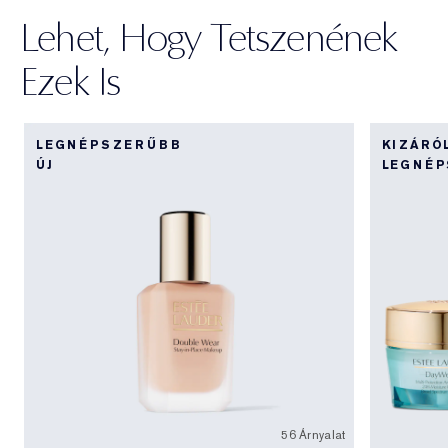
Lehet, Hogy Tetszenének
Ezek Is
LEGNÉPSZERŰBB
KIZÁRÓ
ÚJ
LEGNÉ
56 Árnyalat