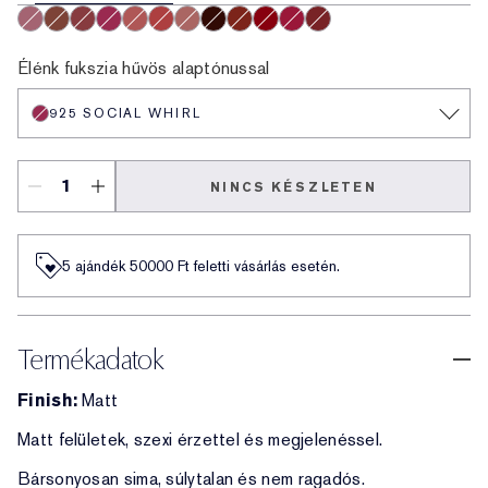
929 Sweet Tart
922 Cocoa Whip
924 Soft Hearted
925 Social Whirl
926 Cloud Nine
927 Hot Fuse
921 Air Kiss
930 Bar Noir
931 Hot Shot
932 Love Fever
933 Maraschino
935 Shock Me
Élénk fukszia hűvös alaptónussal
925 SOCIAL WHIRL
NINCS KÉSZLETEN
5 ajándék 50000​ Ft feletti vásárlás esetén.
Termékadatok
Finish:
Matt
Matt felületek, szexi érzettel és megjelenéssel.
Bársonyosan sima, súlytalan és nem ragadós.