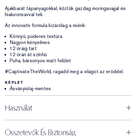
Ajakbarát tápanyagokkal, köztük gazdag moringavajjal és
hialuronsavval teli.
Az innovatív formula kizárólag a miénk:
Könnyű, púderes textúra
Nagyon kényelmes
12 óráig tart
12 órán át színhű
Puha, bársonyos matt felület
#CaptivateTheWorld, ragadd meg a világot az erőddel.
KÉPLET
Ásványiolaj-mentes
Használat
Összetevők És Biztonság