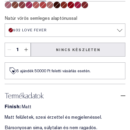
929 Sweet Tart
922 Cocoa Whip
924 Soft Hearted
925 Social Whirl
926 Cloud Nine
927 Hot Fuse
921 Air Kiss
930 Bar Noir
931 Hot Shot
932 Love Fever
933 Maraschino
935 Shock Me
Natúr vörös semleges alaptónussal
932 LOVE FEVER
NINCS KÉSZLETEN
5 ajándék 50000​ Ft feletti vásárlás esetén.
Termékadatok
Finish:
Matt
Matt felületek, szexi érzettel és megjelenéssel.
Bársonyosan sima, súlytalan és nem ragadós.