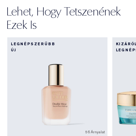
Lehet, Hogy Tetszenének
Ezek Is
LEGNÉPSZERŰBB
KIZÁRÓ
ÚJ
LEGNÉ
56 Árnyalat