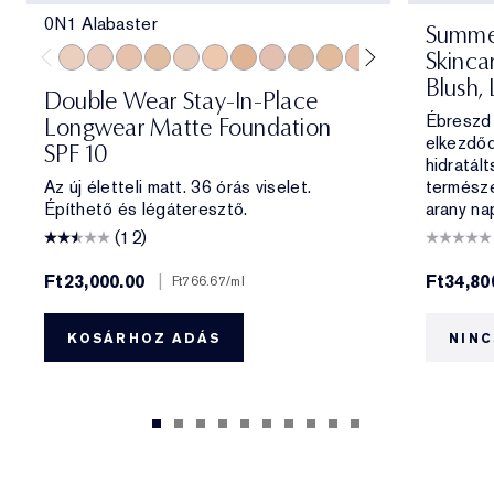
0N1 Alabaster
Summe
Skinca
0N1 Alabaster
1C0 Shell
1N0 Porcelain
1W0 Warm Porcelain
1C1 Cool Bone
1N1 Ivory Nude
1W1 Bone
1C2 Petal
1N2 Ecru
1W2 Sand
2C0 Cool Vanilla
2C1 Pure Beig
2N1 Desert
2W1 Da
2W1.
Blush, 
Double Wear Stay-In-Place
Ébreszd 
Longwear Matte Foundation
elkezdőd
SPF 10
hidratált
Az új életteli matt. 36 órás viselet.
természe
Építhető és légáteresztő.
arany na
(12)
Ft23,000.00
|
Ft34,80
Ft766.67
/ml
KOSÁRHOZ ADÁS
NINC