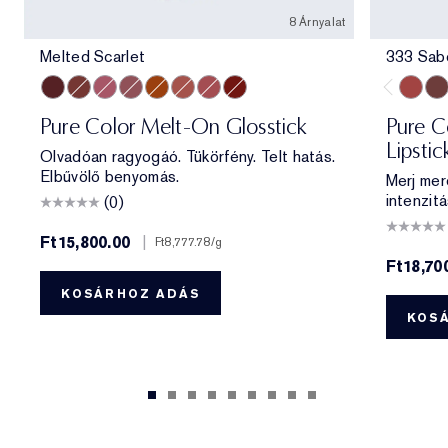
8 Árnyalat
Melted Scarlet
333 Sab
Melted Scarlet
Melted Maple
Melted Melon
Melted Mauve
Melted Tangerine
Melted Blush
Melted Rose
Melted Garnet
333 Sa
404
Pure Color Melt-On Glosstick
Pure Co
Lipstic
Olvadóan ragyogáó. Tükörfény. Telt hatás.
Elbűvölő benyomás.
Merj mer
intenzitá
(0)
Ft15,800.00
|
Ft8,777.78
/g
Ft18,70
KOSÁRHOZ ADÁS
KOS