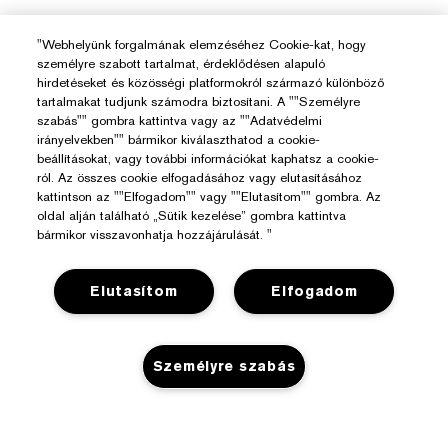
"Webhelyünk forgalmának elemzéséhez Cookie-kat, hogy
személyre szabott tartalmat, érdeklődésen alapuló
hirdetéseket és közösségi platformokról származó különböző
tartalmakat tudjunk számodra biztosítani. A ""Személyre
szabás"" gombra kattintva vagy az ""Adatvédelmi
irányelvekben"" bármikor kiválaszthatod a cookie-
Segítségre Van Szükséged?
beállításokat, vagy további információkat kaphatsz a cookie-
ról. Az összes cookie elfogadásához vagy elutasításához
kattintson az ""Elfogadom"" vagy ""Elutasítom"" gombra. Az
Rendelés Nyomon Követése
oldal alján található „Sütik kezelése” gombra kattintva
Az Estée Lauderről
bármikor visszavonhatja hozzájárulását. "
Kapcsolat
Felelősségvállalás
Kapcsolat a Gyártóval
Üzlet
Elutasítom
Elfogadom
Vállalati Információk
Szállítási Adatok
Promóciók
Összetevők Szójegyzéke
Visszaküldés És Csere
Adatvédelem És Feltételek
Személyre szabás
Üzletkereső
Karrier
GYIK
Adatvédelmi Szabályzat
Chat Most
Felhasználói Feltételek