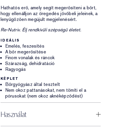
Hathatós erő, amely segít megerősíteni a bőrt,
hogy ellenálljon az öregedés jövőbeli jeleinek, a
lenyűgözően megújult megjelenésért.
Re-Nutriv. Élj rendkívüli szépségű életet.
IDEÁLIS
Emelés, feszesítés
A bőr megerősítése
Finom vonalak és ráncok
Szárazság, dehidratáció
Ragyogás
KÉPLET
Bőrgyógyász által tesztelt
Nem okoz pattanásokat, nem tömíti el a
pórusokat (nem okoz aknéképződést)
Használat