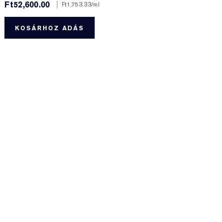
Ft52,600.00
|
F
Ft1,753.33
/ml
KOSÁRHOZ ADÁS