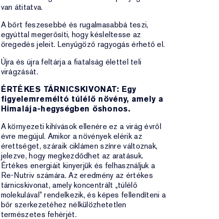
van átitatva.
A bőrt feszesebbé és rugalmasabbá teszi,
egyúttal megerősíti, hogy késleltesse az
öregedés jeleit. Lenyűgöző ragyogás érhető el.
Újra és újra feltárja a fiatalság élettel teli
virágzását.
ÉRTÉKES TÁRNICSKIVONAT: Egy
figyelemreméltó túlélő növény, amely a
Himalája-hegységben őshonos.
A környezeti kihívások ellenére ez a virág évről
évre megújul. Amikor a növények elérik az
érettséget, száraik ciklámen színre változnak,
jelezve, hogy megkezdődhet az aratásuk.
Értékes energiáit kinyerjük és felhasználjuk a
Re-Nutriv számára. Az eredmény az értékes
tárnicskivonat, amely koncentrált „túlélő
molekulával” rendelkezik, és képes fellendíteni a
bőr szerkezetéhez nélkülözhetetlen
természetes fehérjét.