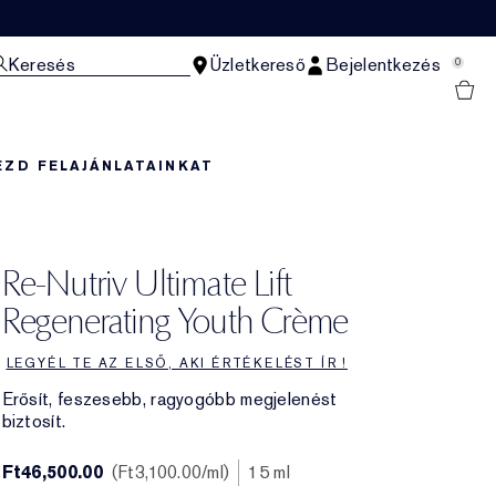
Keresés
Üzletkereső
Bejelentkezés
0
EZD FEL
AJÁNLATAINKAT
Re-Nutriv Ultimate Lift
Regenerating Youth Crème
LEGYÉL TE AZ ELSŐ, AKI ÉRTÉKELÉST ÍR !
Erősít, feszesebb, ragyogóbb megjelenést
biztosít.
Ft46,500.00
Ft3,100.00
/ml
15 ml