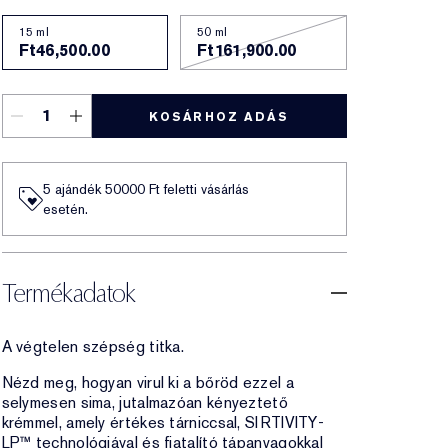
15 ml
50 ml
Ft46,500.00
Ft161,900.00
KOSÁRHOZ ADÁS
5 ajándék 50000​ Ft feletti vásárlás
esetén.
Termékadatok
A végtelen szépség titka.
Nézd meg, hogyan virul ki a bőröd ezzel a
selymesen sima, jutalmazóan kényeztető
krémmel, amely értékes tárniccsal, SIRTIVITY-
LP™ technológiával és fiatalító tápanyagokkal