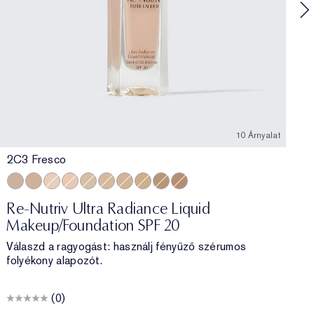
10 Árnyalat
2C3 Fresco
2C3 Fresco
3C2 Pebble
1C1 Cool Bone
1N2 Ecru
2N1 Desert Beige
3N1 Ivory Beige
2W1 Dawn
3W1 Tawny
4N1 Shell Beige
2C2 Pale Almond
Re-Nutriv Ultra Radiance Liquid
Makeup/Foundation SPF 20
Válaszd a ragyogást: használj fényűző szérumos
folyékony alapozót.
(0)