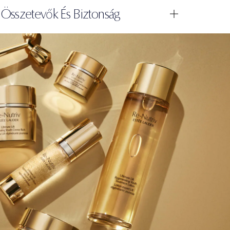
Összetevők És Biztonság