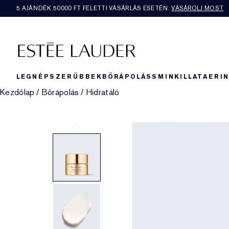
5 AJÁNDÉK 50000​ FT FELETTI VÁSÁRLÁS ESETÉN.
VÁSÁROLJ MOST
LEGNÉPSZERŰBBEK
BŐRÁPOLÁS
SMINK
ILLAT
AERI
Kezdőlap
/
Bőrápolás
/
Hidratáló