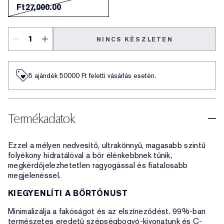
Ft27,000.00
NINCS KÉSZLETEN
5 ajándék 50000​ Ft feletti vásárlás esetén.
Termékadatok
Ezzel a mélyen nedvesítő, ultrakönnyű, magasabb szintű
folyékony hidratálóval a bőr élénkebbnek tűnik,
megkérdőjelezhetetlen ragyogással és fiatalosabb
megjelenéssel.
KIEGYENLÍTI A BŐRTÓNUST
Minimalizálja a fakóságot és az elszíneződést. 99%-ban
természetes eredetű szépségbogyó-kivonatunk és C-