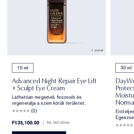
1 méret
15 ml
30 ml
Advanced Night Repair Eye Lift
DayWea
+ Sculpt Eye Cream
Protec
Moistu
Láthatóan megemeli, feszesíti és
Norma
regenerálja a szem körüli területet.
(0)
Erőtelje
Egészsé
Ft35,100.00
|
Ft2,340.00
/ml