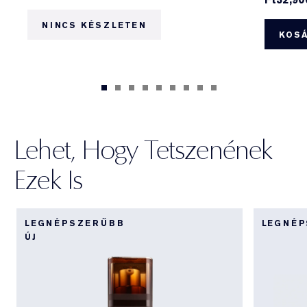
NINCS KÉSZLETEN
KOS
Lehet, Hogy Tetszenének
Ezek Is
LEGNÉPSZERŰBB
LEGNÉ
ÚJ