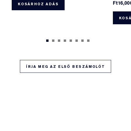
Ft16,00
KOSÁRHOZ ADÁS
KOS
ÍRJA MEG AZ ELSŐ BESZÁMOLÓT