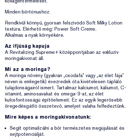
kollagéntermelését.
Minden bőrtónushoz.
Rendkívül könnyű, gyorsan felszívódó Soft Milky Lotion
textúra. Elérhető még: Power Soft Creme.
Alkalmas a nyak környékére.
Az ifjúság kapuja
A Revitalizing Supreme+ középpontjában az exkluzív
moringakivonat áll.
Mi az a moringa?
A moringa növény (gyakran „csodafa” vagy „az élet fája”
néven is emlegetik) évezredek óta kivételesen tápláló
tulajdonságairól ismert. Tartalmaz kalciumot, káliumot, C-
vitamint, aminosavakat és omega-3-at, az élet
kulcsfontosságú építőelemeit. Ez az egyik legerősebb
öregedésgátló összetevő, amelyet valaha felfedeztünk.
Mire képes a moringakivonatunk:
Segít optimalizálni a bőr természetes megújulását és
sejtpotenciálját.