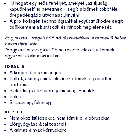
Támogat egy erős fehérjét, amelyet „az ifjúság
kapuőrének” is neveznek – segít a bőrnek többféle
öregedésgátló útvonalat „kinyitni”.
A pro-kollagén technológiánkkal együttműködve segít
csökkenteni a barázdák és ráncok megjelenését.
Fogyasztói vizsgálat 95 nő részvételével, a termék 6 hetes
használata után.
*
Fogyasztói vizsgálat 95 nő részvételével, a termék
egyszeri alkalmazása után.
IDEÁLIS
A korosodás számos jele
Foltok, aknényomok, elszíneződések, egyenetlen
bőrtónus
Szilárdságvesztés/rugalmasság, vonalak
Felület
Szárazság, fakóság
KÉPLET
Nem okoz kiütéseket, nem tömíti el a pórusokat
Bőrgyógyász által tesztelt
Alkalmas a nyak környékére