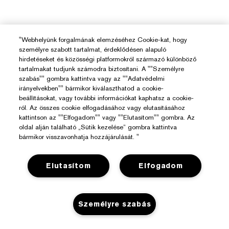
"Webhelyünk forgalmának elemzéséhez Cookie-kat, hogy
személyre szabott tartalmat, érdeklődésen alapuló
hirdetéseket és közösségi platformokról származó különböző
tartalmakat tudjunk számodra biztosítani. A ""Személyre
szabás"" gombra kattintva vagy az ""Adatvédelmi
irányelvekben"" bármikor kiválaszthatod a cookie-
beállításokat, vagy további információkat kaphatsz a cookie-
ról. Az összes cookie elfogadásához vagy elutasításához
kattintson az ""Elfogadom"" vagy ""Elutasítom"" gombra. Az
oldal alján található „Sütik kezelése” gombra kattintva
bármikor visszavonhatja hozzájárulását. "
Elutasítom
Elfogadom
Segítségre Van Szükséged?
Személyre szabás
Rendelés Nyomon Követése
Az Estée Lauderről
Kapcsolat