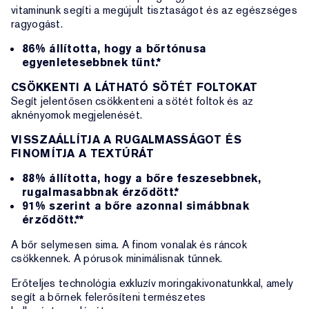
vitaminunk segíti a megújult tisztaságot és az egészséges
ragyogást.
86% állította, hogy a bőrtónusa
egyenletesebbnek tűnt.*
CSÖKKENTI A LÁTHATÓ SÖTÉT FOLTOKAT
Segít jelentősen csökkenteni a sötét foltok és az
aknényomok megjelenését.
VISSZAÁLLÍTJA A RUGALMASSÁGOT ÉS
FINOMÍTJA A TEXTÚRÁT
88% állította, hogy a bőre feszesebbnek,
rugalmasabbnak érződött.*
91% szerint a bőre azonnal simábbnak
érződött.**
A bőr selymesen sima. A finom vonalak és ráncok
csökkennek. A pórusok minimálisnak tűnnek.
Erőteljes technológia exkluzív moringakivonatunkkal, amely
segít a bőrnek felerősíteni természetes