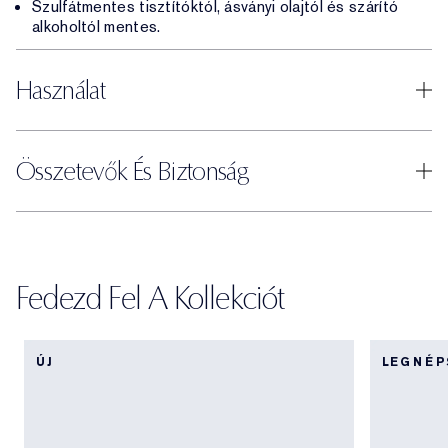
Szulfátmentes tisztítóktól, ásványi olajtól és szárító
alkoholtól mentes.
Használat
Összetevők És Biztonság
Fedezd Fel A Kollekciót
ÚJ
LEGNÉ