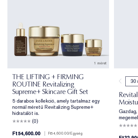
1 méret
THE LIFTING + FIRMING
30 
ROUTINE Revitalizing
Supreme+ Skincare Gift Set
Revita
5 darabos kollekció, amely tartalmaz egy
Moistu
normál méretű Revitalizing Supreme+
Gazdag, 
hidratálót is.
megemel,
(0)
Ft54,600.00
|
Ft54,600.00
/Egység
Ft32,90