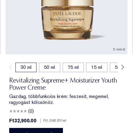
5 méret
30 ml
50 ml
75 ml
15 ml
50 ml (fe
Revitalizing Supreme+ Moisturizer Youth
Power Creme
Gazdag, többfunkciós krém: feszesít, megemel,
ragyogást kölcsönöz.
(0)
Ft32,900.00
|
Ft1,096.67
/ml