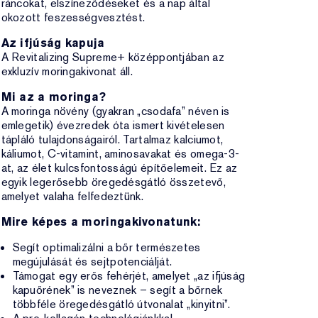
ráncokat, elszíneződéseket és a nap által
okozott feszességvesztést.
Az ifjúság kapuja
A Revitalizing Supreme+ középpontjában az
exkluzív moringakivonat áll.
Mi az a moringa?
A moringa növény (gyakran „csodafa” néven is
emlegetik) évezredek óta ismert kivételesen
tápláló tulajdonságairól. Tartalmaz kalciumot,
káliumot, C-vitamint, aminosavakat és omega-3-
at, az élet kulcsfontosságú építőelemeit. Ez az
egyik legerősebb öregedésgátló összetevő,
amelyet valaha felfedeztünk.
Mire képes a moringakivonatunk:
Segít optimalizálni a bőr természetes
megújulását és sejtpotenciálját.
Támogat egy erős fehérjét, amelyet „az ifjúság
kapuőrének” is neveznek – segít a bőrnek
többféle öregedésgátló útvonalat „kinyitni”.