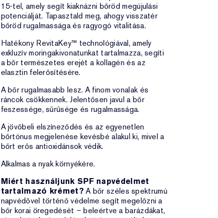
15-tel, amely segít kiaknázni bőröd megújulási
potenciálját. Tapasztald meg, ahogy visszatér
bőröd rugalmassága és ragyogó vitalitása.
Hatékony RevitaKey™ technológiával, amely
exkluzív moringakivonatunkat tartalmazza, segíti
a bőr természetes erejét a kollagén és az
elasztin felerősítésére.
A bőr rugalmasabb lesz. A finom vonalak és
ráncok csökkennek. Jelentősen javul a bőr
feszessége, sűrűsége és rugalmassága.
A jövőbeli elszíneződés és az egyenetlen
bőrtónus megjelenése kevésbé alakul ki, mivel a
bőrt erős antioxidánsok védik.
Alkalmas a nyak környékére.
Miért használjunk SPF napvédelmet
tartalmazó krémet?
A bőr széles spektrumú
napvédővel történő védelme segít megelőzni a
bőr korai öregedését – beleértve a barázdákat,