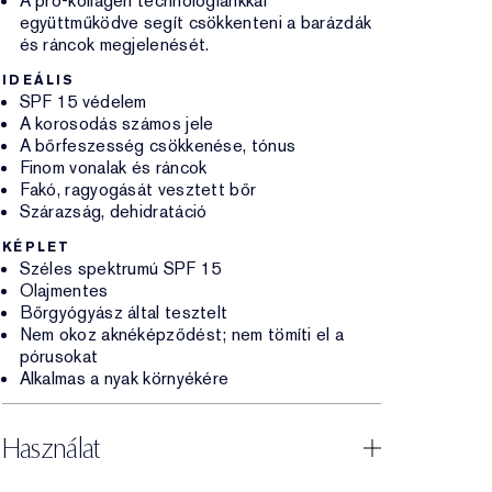
A pro-kollagén technológiánkkal
együttműködve segít csökkenteni a barázdák
és ráncok megjelenését.
IDEÁLIS
SPF 15 védelem
A korosodás számos jele
A bőrfeszesség csökkenése, tónus
Finom vonalak és ráncok
Fakó, ragyogását vesztett bőr
Szárazság, dehidratáció
KÉPLET
Széles spektrumú SPF 15
Olajmentes
Bőrgyógyász által tesztelt
Nem okoz aknéképződést; nem tömíti el a
pórusokat
Alkalmas a nyak környékére
Használat