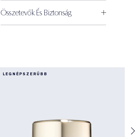
Összetevők És Biztonság
LEGNÉPSZERŰBB
L
R
I
F
l