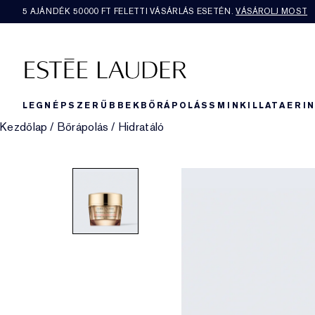
5 AJÁNDÉK 50000​ FT FELETTI VÁSÁRLÁS ESETÉN.
VÁSÁROLJ MOST
LEGNÉPSZERŰBBEK
BŐRÁPOLÁS
SMINK
ILLAT
AERI
Kezdőlap
/
Bőrápolás
/
Hidratáló