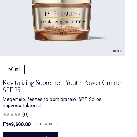
1 méret
ltöltés)
50 ml
Revitalizing Supreme+ Youth Power Creme
SPF 25
Megemelő, feszesítő bőrhidratáló, SPF 25-ös
napvédő faktorral.
(0)
Ft49,600.00
|
F
Ft992.00
/ml