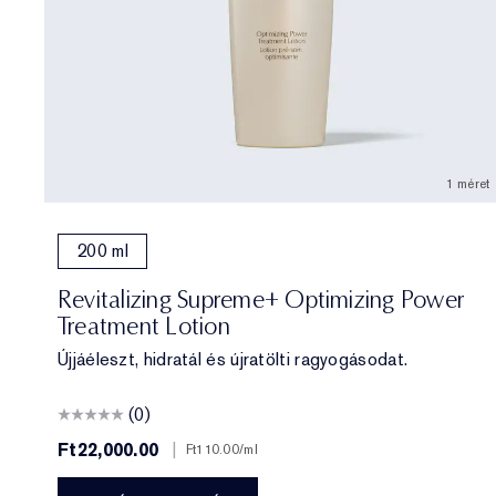
1 méret
200 ml
Revitalizing Supreme+ Optimizing Power
Treatment Lotion
Újjáéleszt, hidratál és újratölti ragyogásodat.
(0)
Ft22,000.00
|
Ft110.00
/ml