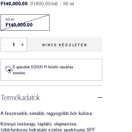
Ft40,000.00
Ft800.00
/ml
50 ml
50 ml
Ft40,000.00
NINCS KÉSZLETEN
5 ajándék 50000​ Ft feletti vásárlás
esetén.
Termékadatok
A feszesebb, simább, ragyogóbb bőr kulcsa.
Könnyű textúrájú, tápláló, olajmentes,
többfunkciós hidratáló széles spektrumú SPF