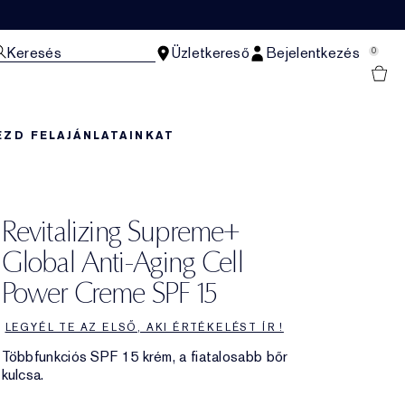
Keresés
Üzletkereső
Bejelentkezés
0
EZD FEL
AJÁNLATAINKAT
Revitalizing Supreme+
Global Anti-Aging Cell
Power Creme SPF 15
LEGYÉL TE AZ ELSŐ, AKI ÉRTÉKELÉST ÍR !
Többfunkciós SPF 15 krém, a fiatalosabb bőr
kulcsa.