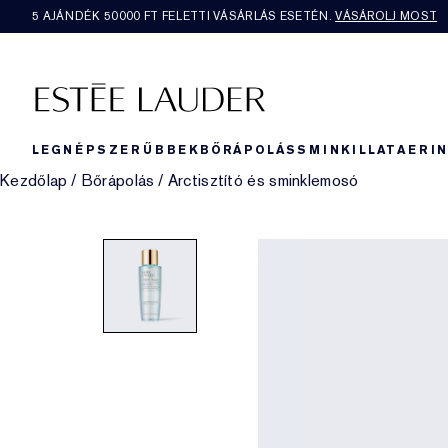
5 AJÁNDÉK 50000​ FT FELETTI VÁSÁRLÁS ESETÉN.
VÁSÁROLJ MOST
LEGNÉPSZERŰBBEK
BŐRÁPOLÁS
SMINK
ILLAT
AERI
Kezdőlap
/
Bőrápolás
/
Arctisztító és sminklemosó