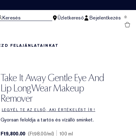
Keresés
Üzletkereső
Bejelentkezés
0
EZD FEL
AJÁNLATAINKAT
Take It Away Gentle Eye And
Lip LongWear Makeup
Remover
LEGYÉL TE AZ ELSŐ, AKI ÉRTÉKELÉST ÍR !
Gyorsan feloldja a tartós és vízálló sminket.
Ft9,800.00
Ft98.00
/ml
100 ml