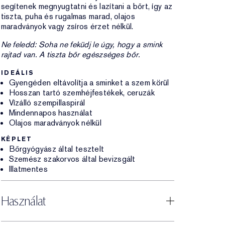
segítenek megnyugtatni és lazítani a bőrt, így az
tiszta, puha és rugalmas marad, olajos
maradványok vagy zsíros érzet nélkül.
Ne feledd: Soha ne feküdj le úgy, hogy a smink
rajtad van. A tiszta bőr egészséges bőr.
IDEÁLIS
Gyengéden eltávolítja a sminket a szem körül
Hosszan tartó szemhéjfestékek, ceruzák
Vízálló szempillaspirál
Mindennapos használat
Olajos maradványok nélkül
KÉPLET
Bőrgyógyász által tesztelt
Szemész szakorvos által bevizsgált
Illatmentes
Használat