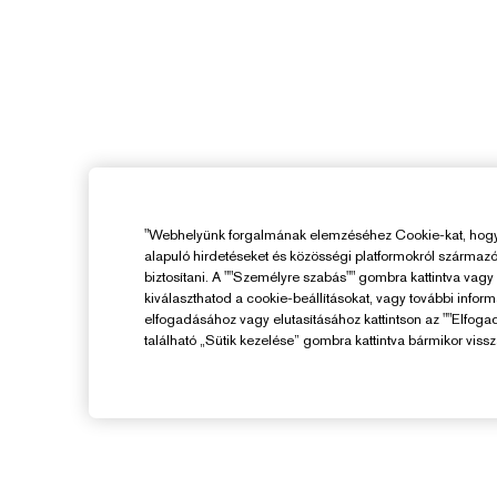
"Webhelyünk forgalmának elemzéséhez Cookie-kat, hogy 
alapuló hirdetéseket és közösségi platformokról származ
biztosítani. A ""Személyre szabás"" gombra kattintva vag
kiválaszthatod a cookie-beállításokat, vagy további infor
elfogadásához vagy elutasításához kattintson az ""Elfoga
található „Sütik kezelése” gombra kattintva bármikor vissz