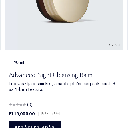
1 méret
70 ml
Advanced Night Cleansing Balm
Leolvasztja a sminket, a naptejet és még sok mást. 3
az 1-ben textúra.
(0)
Ft19,000.00
|
Ft271.43
/ml
KOSÁRHOZ ADÁS