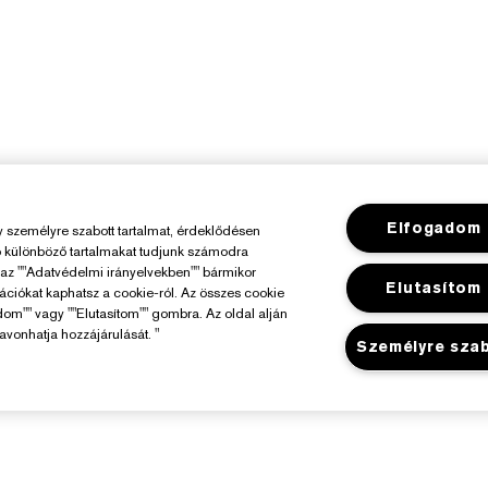
Elfogadom
személyre szabott tartalmat, érdeklődésen
ó különböző tartalmakat tudjunk számodra
y az ""Adatvédelmi irányelvekben"" bármikor
Elutasítom
mációkat kaphatsz a cookie-ról. Az összes cookie
dom"" vagy ""Elutasítom"" gombra. Az oldal alján
avonhatja hozzájárulását. "
Személyre sza