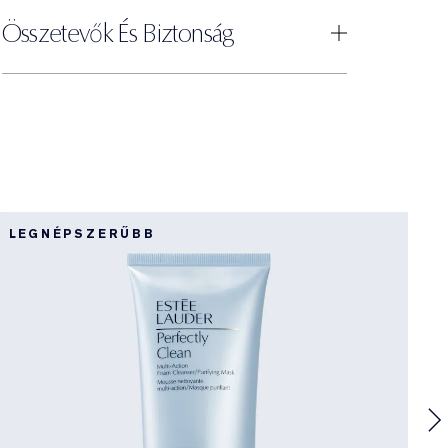
Összetevők És Biztonság
LEGNÉPSZERŰBB
Ú
D
E
s