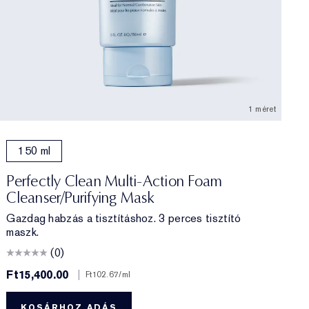
1 méret
150 ml
Perfectly Clean Multi-Action Foam
Cleanser/Purifying Mask
Gazdag habzás a tisztításhoz. 3 perces tisztító
maszk.
(0)
Ft15,400.00
|
F
Ft102.67
/ml
KOSÁRHOZ ADÁS