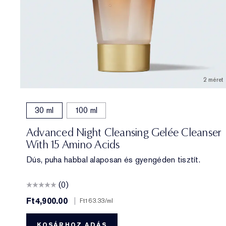
2 méret
30 ml
100 ml
Advanced Night Cleansing Gelée Cleanser
With 15 Amino Acids
Dús, puha habbal alaposan és gyengéden tisztít.
(0)
Ft4,900.00
|
Ft163.33
/ml
KOSÁRHOZ ADÁS