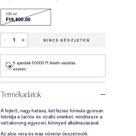
100 ml
Ft9,800.00
NINCS KÉSZLETEN
5 ajándék 50000​ Ft feletti vásárlás
esetén.
Termékadatok
A fejlett, nagy hatású, kétfázisú formula gyorsan
feloldja a tartós és vízálló sminket, mindössze a
vattakorong egyszeri, könnyed alkalmazásával.
Az aloe vera és más növényi összetevők