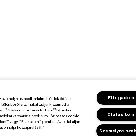
Elfogadom
személyre szabott tartalmat, érdeklődésen
ó különböző tartalmakat tudjunk számodra
y az ""Adatvédelmi irányelvekben"" bármikor
Elutasítom
mációkat kaphatsz a cookie-ról. Az összes cookie
dom"" vagy ""Elutasítom"" gombra. Az oldal alján
avonhatja hozzájárulását. "
Személyre sza