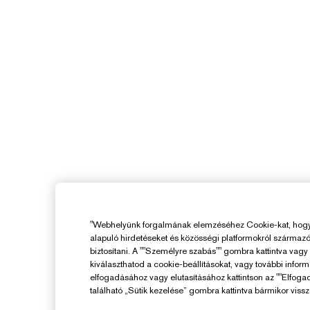
"Webhelyünk forgalmának elemzéséhez Cookie-kat, hogy 
alapuló hirdetéseket és közösségi platformokról származ
biztosítani. A ""Személyre szabás"" gombra kattintva vag
kiválaszthatod a cookie-beállításokat, vagy további infor
elfogadásához vagy elutasításához kattintson az ""Elfoga
található „Sütik kezelése” gombra kattintva bármikor vissz