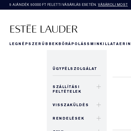
5 AJÁNDÉK 50000​ FT FELETTI VÁSÁRLÁS ESETÉN.
VÁSÁROLJ MOST
LEGNÉPSZERŰBBEK
BŐRÁPOLÁS
SMINK
ILLAT
AERI