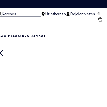
Keresés
Üzletkereső
Bejelentkezés
0
EZD FEL
AJÁNLATAINKAT