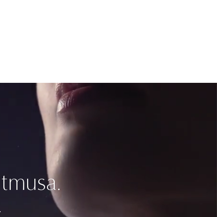
itmusa.
.