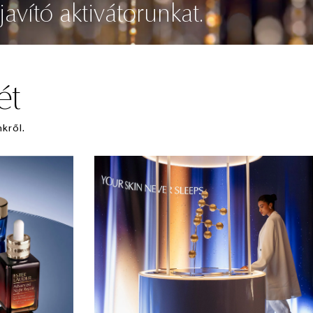
javító aktivátorunkat.
ét
kről.