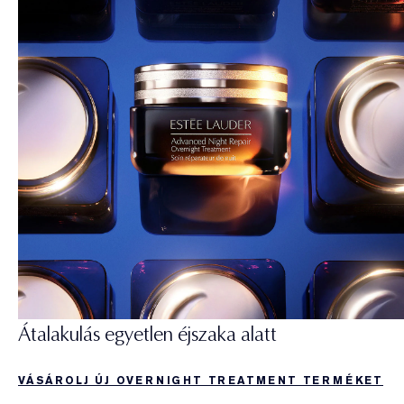
Átalakulás egyetlen éjszaka alatt
VÁSÁROLJ ÚJ OVERNIGHT TREATMENT TERMÉKET