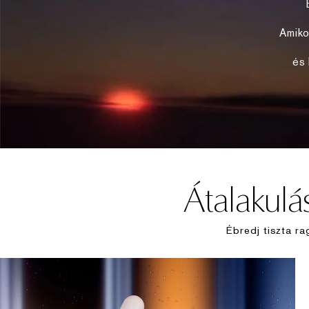
Amiko
és 
Átalakulás
Ébredj tiszta r