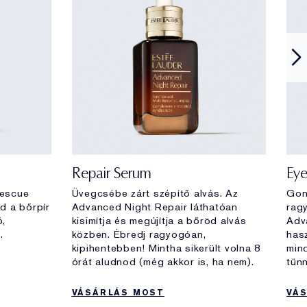
Repair Serum
Ey
Rescue
Üvegcsébe zárt szépítő alvás. Az
Gon
d a bőrpír
Advanced Night Repair láthatóan
ragy
ó,
kisimítja és megújítja a bőröd alvás
Adv
.
közben. Ébredj ragyogóan,
hasz
kipihentebben! Mintha sikerült volna 8
min
órát aludnod (még akkor is, ha nem).
tűnn
VÁSÁRLÁS MOST
VÁ