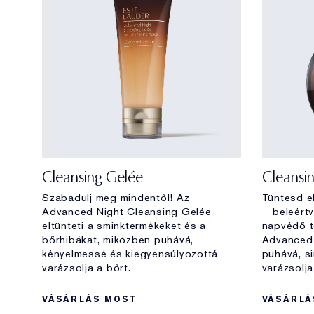
Cleansing Gelée
Cleansi
Szabadulj meg mindentől! Az
Tüntesd el
Advanced Night Cleansing Gelée
– beleért
eltünteti a sminktermékeket és a
napvédő t
bőrhibákat, miközben puhává,
Advanced 
kényelmessé és kiegyensúlyozottá
puhává, s
varázsolja a bőrt.
varázsolja
VÁSÁRLÁS MOST
VÁSÁRLÁ