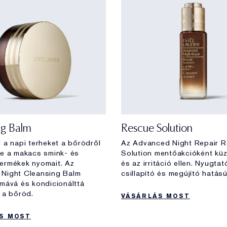
ng Balm
Rescue Solution
 a napi terheket a bőrödről
Az Advanced Night Repair 
ve a makacs smink- és
Solution mentőakcióként küz
ermékek nyomait. Az
és az irritáció ellen. Nyugtat
Night Cleansing Balm
csillapító és megújító hatású
imává és kondicionálttá
 a bőröd.
VÁSÁRLÁS MOST
S MOST