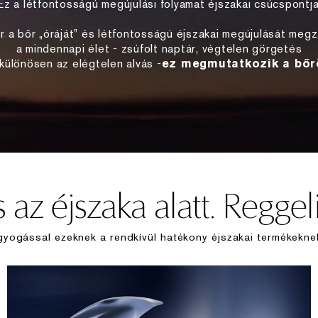
Ez a létfontosságú megújulási folyamat éjszakai csúcspontja
r a bőr „óráját” és létfontosságú éjszakai megújulását megz
a mindennapi élet - zsúfolt naptár, végtelen görgetés
különösen az elégtelen alvás -
ez megmutatkozik a bőr
 az éjszaka alatt. Reggeli
agyogással ezeknek a rendkívül hatékony éjszakai termékekn