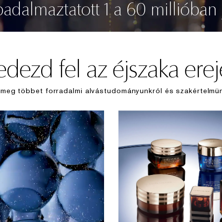
badalmaztatott 1 a 60 millióban 
edezd fel az éjszaka erej
 meg többet forradalmi alvástudományunkról és szakértelmün