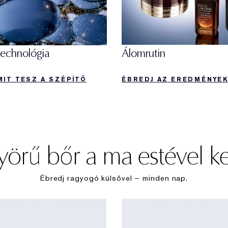
technológia
Álomrutin
MIT TESZ A SZÉPÍTŐ
ÉBREDJ AZ EREDMÉNYE
örű bőr a ma estével k
Ébredj ragyogó külsővel – minden nap.