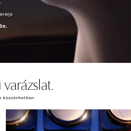
.
avarja
ön.
 varázslat.
ek köszönhetően.