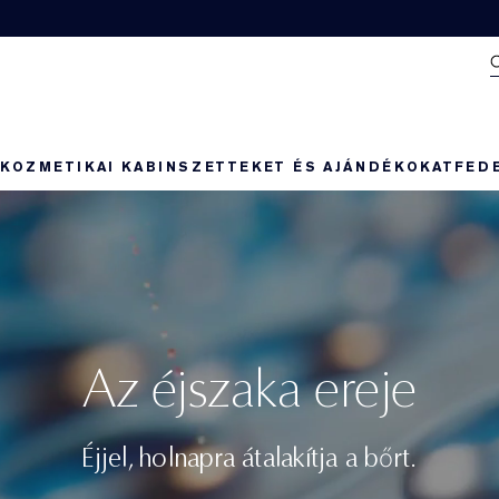
N
KOZMETIKAI KABIN
SZETTEKET ÉS AJÁNDÉKOKAT
FED
Az éjszaka ereje
Éjjel, holnapra átalakítja a bőrt.