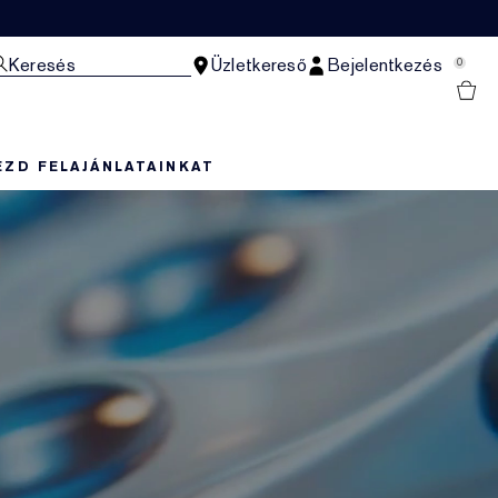
Keresés
Üzletkereső
Bejelentkezés
0
EZD FEL
AJÁNLATAINKAT