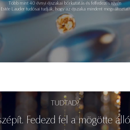
Több mint 40 évnyi éjszakai bőrkutatás és felfedezés révén
 Estée Lauder tudósai tudják, hogy az éjszaka mindent megváltoztath
TUDTAD?
zépít. Fedezd fel a mögötte áll