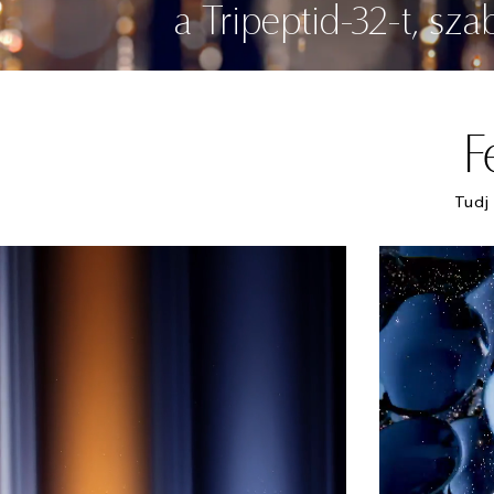
a Tripeptid-32-t, sza
F
Tudj