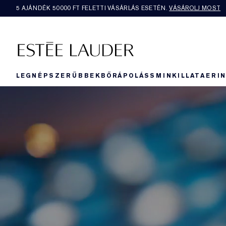
5 AJÁNDÉK 50000​ FT FELETTI VÁSÁRLÁS ESETÉN.
VÁSÁROLJ MOST
LEGNÉPSZERŰBBEK
BŐRÁPOLÁS
SMINK
ILLAT
AERI