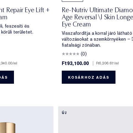
 Repair Eye Lift +
Re-Nutriv Ultimate Diam
eam
Age Reversal \| Skin Longe
Eye Cream
, feszesíti és
körüli területet.
Visszafordítja a korral járó látható
változásokat a szemkörnyéken – 
fiatalsági zónában.
(0)
Ft93,100.00
|
,340.00
/ml
Ft6,206.67
/ml
DÁS
KOSÁRHOZ ADÁS
ÚJ