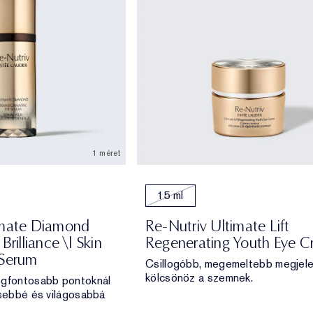
1 méret
15 ml
imate Diamond
Re-Nutriv Ultimate Lift
Brilliance \| Skin
Regenerating Youth Eye 
 Serum
Csillogóbb, megemeltebb megjel
kölcsönöz a szemnek.
egfontosabb pontoknál
esebbé és világosabbá