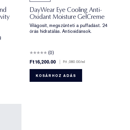
ond
DayWear Eye Cooling Anti-
vity
Oxidant Moisture GelCreme
Világosít, megszünteti a puffadást. 24
órás hidratálás. Antioxidánsok.
3
(0)
Ft16,200.00
|
Ft1,080.00
/ml
KOSÁRHOZ ADÁS