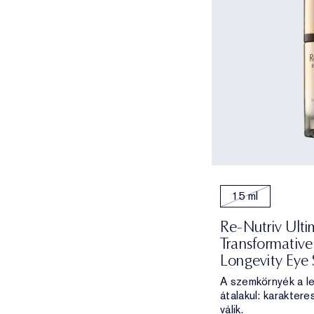
15 ml
Re-Nutriv Ult
Transformative 
Longevity Eye
A szemkörnyék a l
átalakul: karakter
válik.