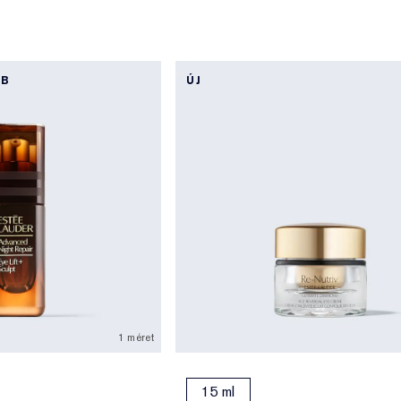
BB
ÚJ
1 méret
15 ml