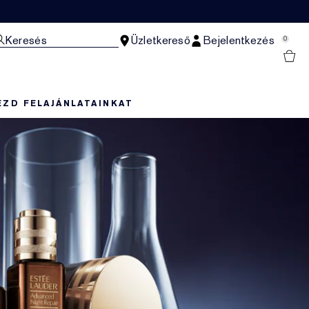
Keresés
Üzletkereső
Bejelentkezés
0
EZD FEL
AJÁNLATAINKAT