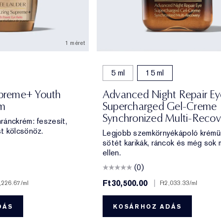
1 méret
5 ml
15 ml
upreme+ Youth
Advanced Night Repair Ey
lm
Supercharged Gel-Creme
Synchronized Multi-Recov
ránckrém: feszesít,
t kölcsönöz.
Legjobb szemkörnyékápoló krémü
sötét karikák, ráncok és még sok
ellen.
(0)
Ft30,500.00
|
,226.67
/ml
Ft2,033.33
/ml
DÁS
KOSÁRHOZ ADÁS