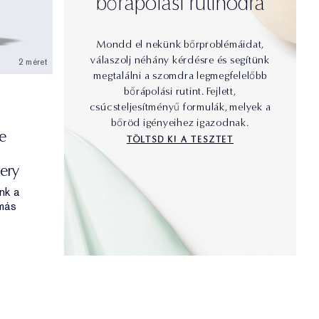
bőrápolási rutinodra
Mondd el nekünk bőrproblémáidat,
válaszolj néhány kérdésre és segítünk
2 méret
megtalálni a szomdra legmegfelelőbb
bőrápolási rutint. Fejlett,
csúcsteljesítményű formulák, melyek a
bőröd igényeihez igazodnak.
e
TÖLTSD KI A TESZTET
ery
nk a
 más