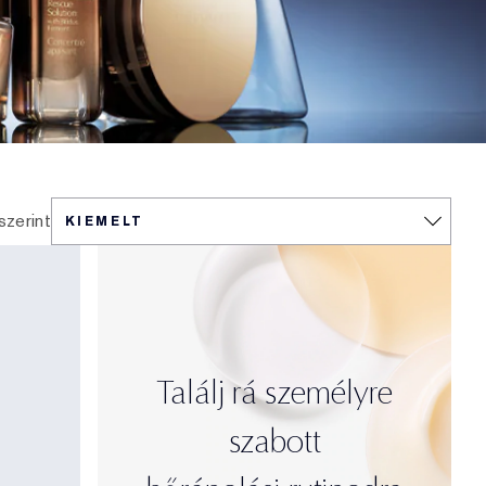
szerint
Találj rá személyre
szabott