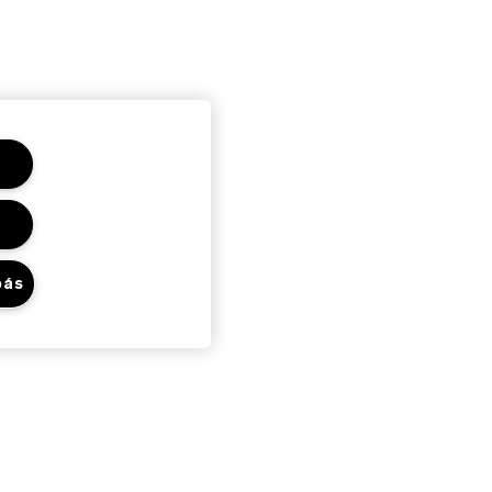
bás
Adatvédelem És
Feltételek
Adatvédelmi Szabályzat