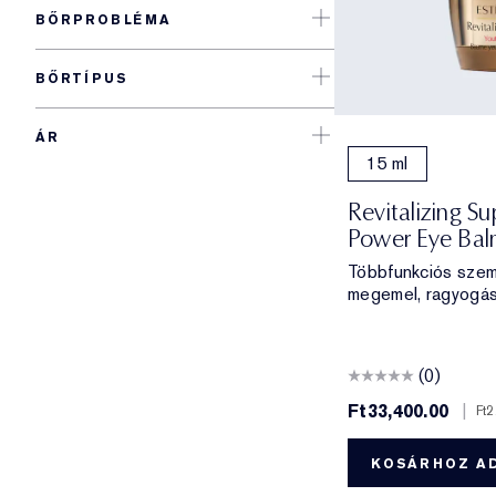
BŐRPROBLÉMA
BŐRTÍPUS
ÁR
15 ml
Revitalizing S
Power Eye Ba
Többfunkciós szem
megemel, ragyogás
(0)
Ft33,400.00
|
Ft2
KOSÁRHOZ A