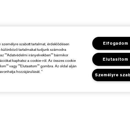
Elfogadom
személyre szabott tartalmat, érdeklődésen
ó különböző tartalmakat tudjunk számodra
y az ""Adatvédelmi irányelvekben"" bármikor
Elutasítom
mációkat kaphatsz a cookie-ról. Az összes cookie
dom"" vagy ""Elutasítom"" gombra. Az oldal alján
avonhatja hozzájárulását. "
Személyre sza
Az Estée Lauderről
Üzlet
elelősségvállalás
Promóciók