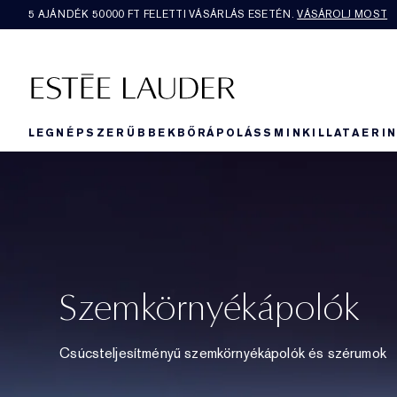
5 AJÁNDÉK 50000​ FT FELETTI VÁSÁRLÁS ESETÉN.
VÁSÁROLJ MOST
LEGNÉPSZERŰBBEK
BŐRÁPOLÁS
SMINK
ILLAT
AERI
Szemkörnyékápolók
Csúcsteljesítményű szemkörnyékápolók és szérumok