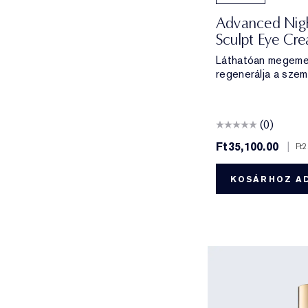
Advanced Night
Sculpt Eye Cr
Láthatóan megemeli
regenerálja a szem 
(0)
Ft35,100.00
|
Ft2
KOSÁRHOZ A