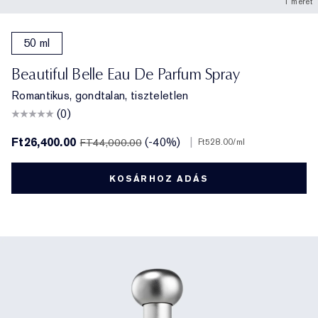
1 méret
50 ml
Beautiful Belle Eau De Parfum Spray
Romantikus, gondtalan, tiszteletlen
(0)
Ft26,400.00
(-40%)
|
FT44,000.00
Ft528.00
/ml
KOSÁRHOZ ADÁS