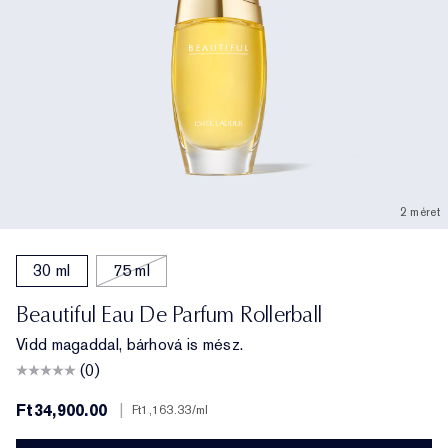
2 méret
30 ml
75 ml
Beautiful Eau De Parfum Rollerball
Vidd magaddal, bárhová is mész.
(0)
Ft34,900.00
|
Ft1,163.33
/ml