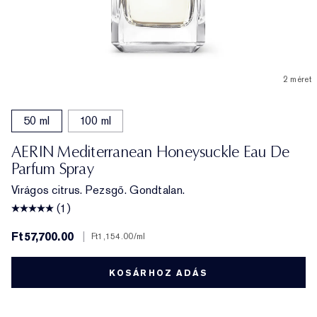
2 méret
50 ml
100 ml
AERIN Mediterranean Honeysuckle Eau De
Parfum Spray
Virágos citrus. Pezsgő. Gondtalan.
(1)
Ft57,700.00
|
Ft1,154.00
/ml
KOSÁRHOZ ADÁS