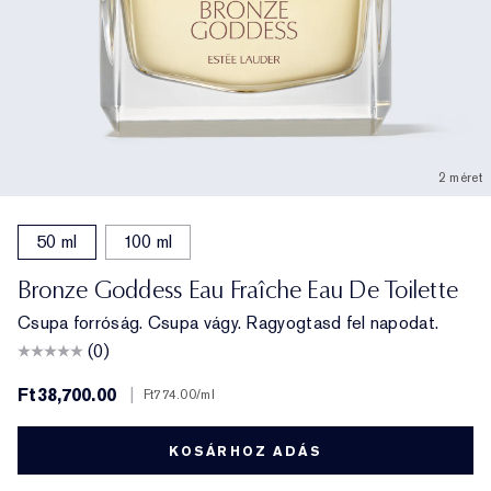
2 méret
50 ml
100 ml
Bronze Goddess Eau Fraîche Eau De Toilette
Csupa forróság. Csupa vágy. Ragyogtasd fel napodat.
(0)
Ft38,700.00
|
Ft774.00
/ml
KOSÁRHOZ ADÁS