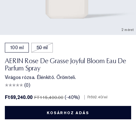
2 méret
100 ml
50 ml
AERIN Rose De Grasse Joyful Bloom Eau De
Parfum Spray
Virágos rózsa. Élénkítő. Örömteli.
(0)
Ft69,240.00
(-40%)
|
FT115,400.00
Ft692.40
/ml
KOSÁRHOZ ADÁS