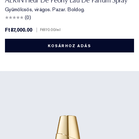
AERIN Fleur De Peony Eau De Parfum Spray
Gyümölcsös, virágos. Pazar. Boldog.
(0)
Ft87,000.00
|
Ft870.00
/ml
KOSÁRHOZ ADÁS