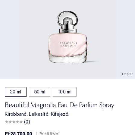
3 méret
30 ml
50 ml
100 ml
Beautiful Magnolia Eau De Parfum Spray
Kirobbanó. Lelkesítő. Kifejező.
(0)
Ft28,700.00
|
Ft956.67
/ml