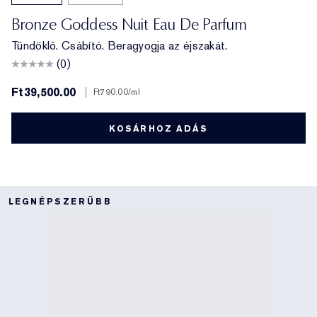
Bronze Goddess Nuit Eau De Parfum
Tündöklő. Csábító. Beragyogja az éjszakát.
(0)
Ft39,500.00
|
Ft790.00
/ml
KOSÁRHOZ ADÁS
LEGNÉPSZERŰBB