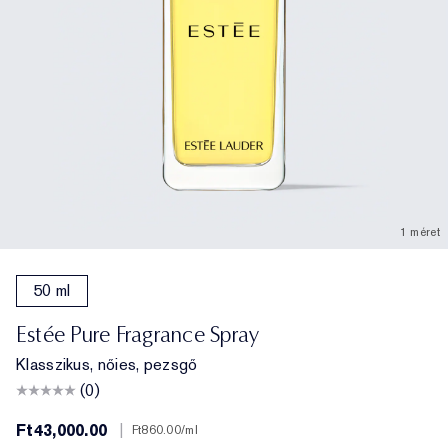
1 méret
50 ml
Estée Pure Fragrance Spray
Klasszikus, nőies, pezsgő
(0)
Ft43,000.00
|
Ft860.00
/ml