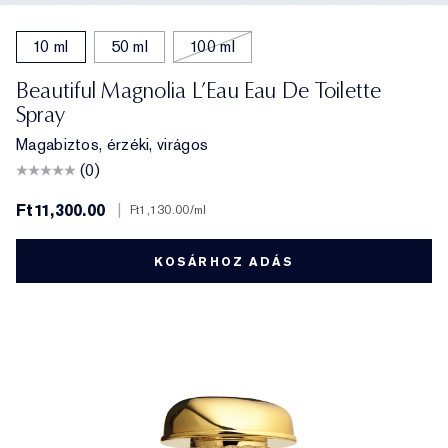
10 ml
50 ml
100 ml
Beautiful Magnolia L’Eau Eau De Toilette
Spray
Magabiztos, érzéki, virágos
(0)
Ft11,300.00
|
Ft1,130.00
/ml
KOSÁRHOZ ADÁS