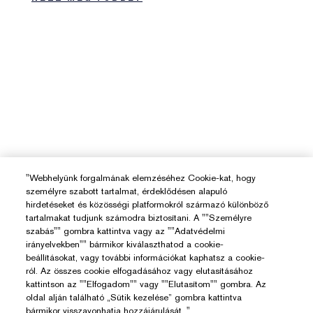
"Webhelyünk forgalmának elemzéséhez Cookie-kat, hogy
személyre szabott tartalmat, érdeklődésen alapuló
hirdetéseket és közösségi platformokról származó különböző
tartalmakat tudjunk számodra biztosítani. A ""Személyre
szabás"" gombra kattintva vagy az ""Adatvédelmi
irányelvekben"" bármikor kiválaszthatod a cookie-
beállításokat, vagy további információkat kaphatsz a cookie-
ról. Az összes cookie elfogadásához vagy elutasításához
kattintson az ""Elfogadom"" vagy ""Elutasítom"" gombra. Az
oldal alján található „Sütik kezelése” gombra kattintva
bármikor visszavonhatja hozzájárulását. "