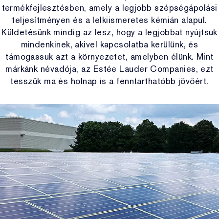
Tonik és Lotion
Perfectionist
Bőrápolási rutin keresése
termékfejlesztésben, amely a legjobb szépségápolási
Sminklemosó
Alapozókereső
White Linen
Fleur De Peony
teljesítményen és a lelkiismeretes kémián alapul.
Célzott kezelés
Reslilience Multi-Effect
SPF alaptermékek
Küldetésünk mindig az lesz, hogy a legjobbat nyújtsuk
Sminkutántöltők
Utolsó esély
Private Collection
mindenkinek, akivel kapcsolatba kerülünk, és
Ajakápolás
Pink Ribbon Collection
Utolsó esély
támogassuk azt a környezetet, amelyben élünk. Mint
Újratölthető szépségápolás
The House of Estée Lauder
márkánk névadója, az Estée Lauder Companies, ezt
Újratölthető szépségápolás
tesszük ma és holnap is a fenntarthatóbb jövőért.
AERIN Fragrance Collection