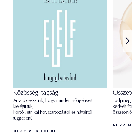
Közösségi tagság
Összet
Arra törekszünk, hogy minden nő igényeit
Tudj meg 
kielégítsük,
kedvelt f
kortól, etnikai hovatartozástól és háttértől
összetevő
függetlenül.
NÉZZ M
NÉZZ MEG TÖBBET