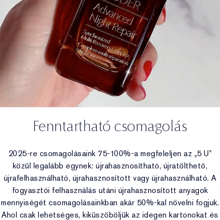
Fenntartható csomagolás
2025-re csomagolásaink 75-100%-a megfeleljen az „5 U”
közül legalább egynek: újrahasznosítható, újratölthető,
újrafelhasználható, újrahasznosított vagy újrahasználható. A
fogyasztói felhasználás utáni újrahasznosított anyagok
mennyiségét csomagolásainkban akár 50%-kal növelni fogjuk.
Ahol csak lehetséges, kiküszöböljük az idegen kartonokat és