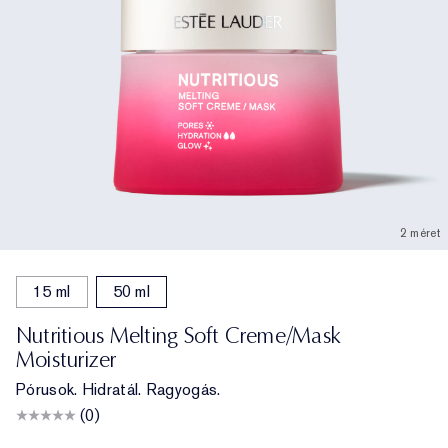
2 méret
15 ml
50 ml
Nutritious Melting Soft Creme/Mask
Moisturizer
Pórusok. Hidratál. Ragyogás.
(0)