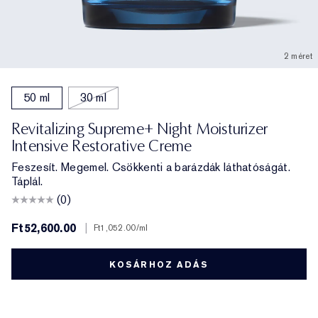
2 méret
50 ml
30 ml
Revitalizing Supreme+ Night Moisturizer
Intensive Restorative Creme
Feszesít. Megemel. Csökkenti a barázdák láthatóságát.
Táplál.
(0)
Ft52,600.00
|
Ft1,052.00
/ml
KOSÁRHOZ ADÁS