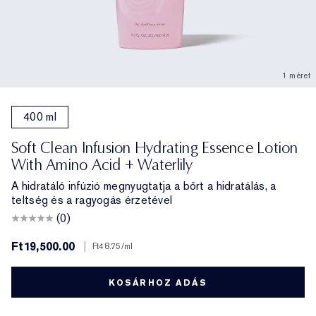
1 méret
400 ml
Soft Clean Infusion Hydrating Essence Lotion
With Amino Acid + Waterlily
A hidratáló infúzió megnyugtatja a bőrt a hidratálás, a
teltség és a ragyogás érzetével
(0)
Ft19,500.00
|
Ft48.75
/ml
KOSÁRHOZ ADÁS