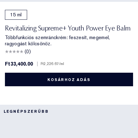
15 ml
Revitalizing Supreme+ Youth Power Eye Balm
Többfunkciós szemránckrém: feszesít, megemel,
ragyogást kölcsönöz.
(0)
Ft33,400.00
|
Ft2,226.67
/ml
KOSÁRHOZ ADÁS
LEGNÉPSZERŰBB