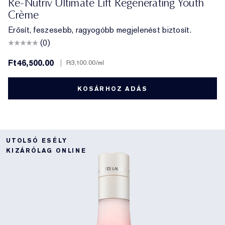
Re-Nutriv Ultimate Lift Regenerating Youth
Crème
Erősít, feszesebb, ragyogóbb megjelenést biztosít.
(0)
Ft46,500.00
|
Ft3,100.00
/ml
KOSÁRHOZ ADÁS
UTOLSÓ ESÉLY
KIZÁRÓLAG ONLINE