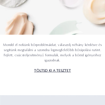
Mondd el nekünk bőrproblémáidat, válaszolj néhány kérdésre és
segítünk megtalálni a szomdra legmegfelelőbb bőrápolási rutint.
Fejlett, csúcsteljesítményű formulák, melyek a bőröd igényeihez
igazodnak.
TÖLTSD KI A TESZTET