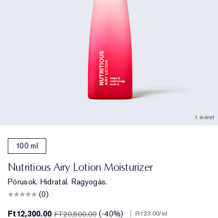
1 méret
100 ml
Nutritious Airy Lotion Moisturizer
Pórusok. Hidratál. Ragyogás.
(0)
Ft12,300.00
(-40%)
|
FT20,500.00
Ft123.00
/ml