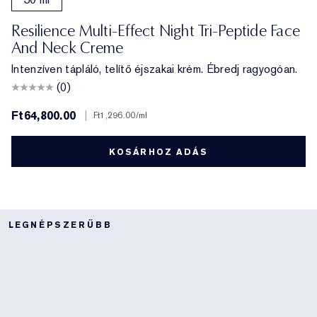
Resilience Multi-Effect Night Tri-Peptide Face
And Neck Creme
Intenzíven tápláló, telítő éjszakai krém. Ébredj ragyogóan.
(0)
Ft64,800.00
|
Ft1,296.00
/ml
KOSÁRHOZ ADÁS
LEGNÉPSZERŰBB