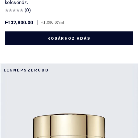
kölcsönöz.
(0)
Ft32,900.00
|
Ft1,096.67
/ml
KOSÁRHOZ ADÁS
LEGNÉPSZERŰBB