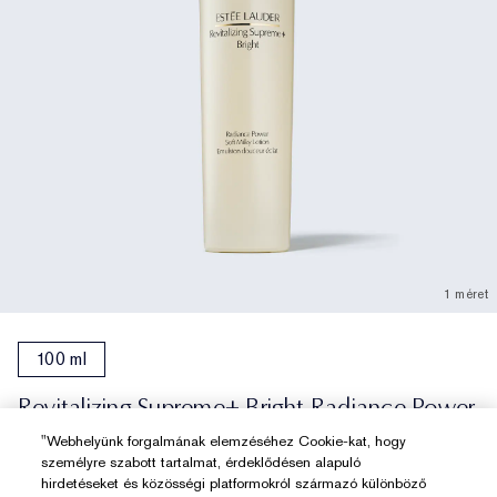
1 méret
100 ml
Revitalizing Supreme+ Bright Radiance Power
Soft Milky Lotion Moisturizer
"Webhelyünk forgalmának elemzéséhez Cookie-kat, hogy
személyre szabott tartalmat, érdeklődésen alapuló
Forradalmi tudomány. Elképesztő kisugárzás.
hirdetéseket és közösségi platformokról származó különböző
(0)