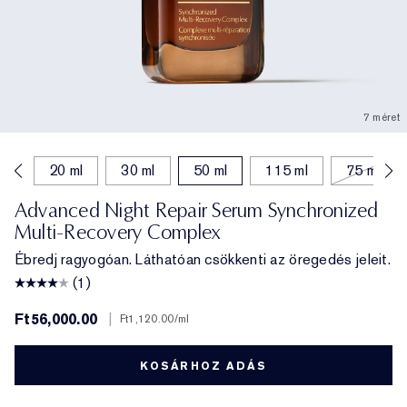
7 méret
ml
20 ml
30 ml
50 ml
115 ml
75 ml
Advanced Night Repair Serum Synchronized
Multi-Recovery Complex
Ébredj ragyogóan. Láthatóan csökkenti az öregedés jeleit.
(1)
Ft56,000.00
|
Ft1,120.00
/ml
KOSÁRHOZ ADÁS