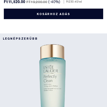
Ft11,520.00
(-40%)
|
FT19,200.00
Ft230.40
/ml
KOSÁRHOZ ADÁS
LEGNÉPSZERŰBB