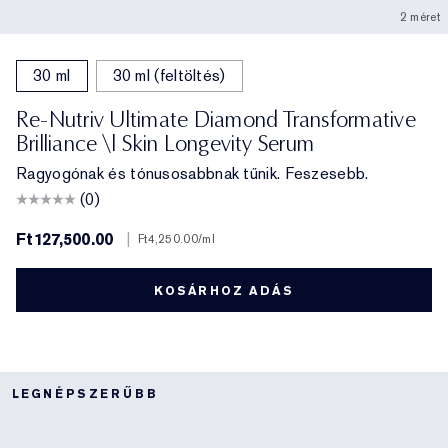
2 méret
30 ml
30 ml (feltöltés)
Re-Nutriv Ultimate Diamond Transformative
Brilliance \| Skin Longevity Serum
Ragyogónak és tónusosabbnak tűnik. Feszesebb.
(0)
Ft127,500.00
|
Ft4,250.00
/ml
KOSÁRHOZ ADÁS
LEGNÉPSZERŰBB