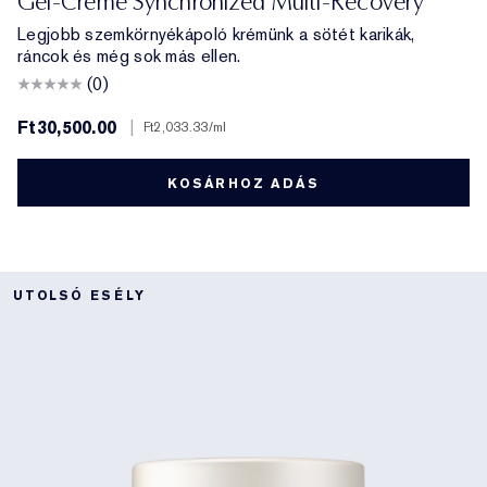
Gel-Creme Synchronized Multi-Recovery
Legjobb szemkörnyékápoló krémünk a sötét karikák,
ráncok és még sok más ellen.
(0)
Ft30,500.00
|
Ft2,033.33
/ml
KOSÁRHOZ ADÁS
UTOLSÓ ESÉLY