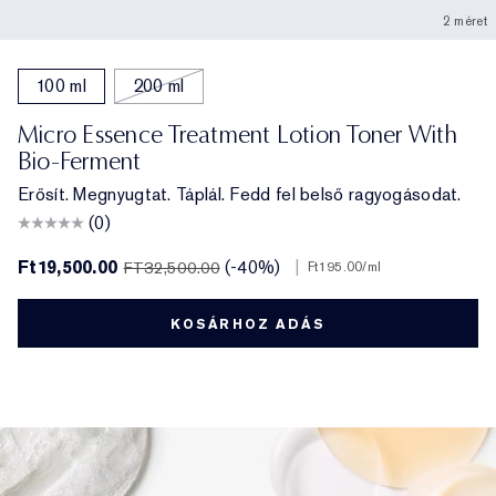
2 méret
100 ml
200 ml
Micro Essence Treatment Lotion Toner With
Bio-Ferment
Erősít. Megnyugtat. Táplál. Fedd fel belső ragyogásodat.
(0)
Ft19,500.00
(-40%)
|
FT32,500.00
Ft195.00
/ml
KOSÁRHOZ ADÁS