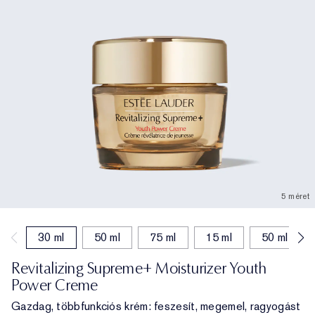
5 méret
30 ml
50 ml
75 ml
15 ml
50 ml (felt
Revitalizing Supreme+ Moisturizer Youth
Power Creme
Gazdag, többfunkciós krém: feszesít, megemel, ragyogást