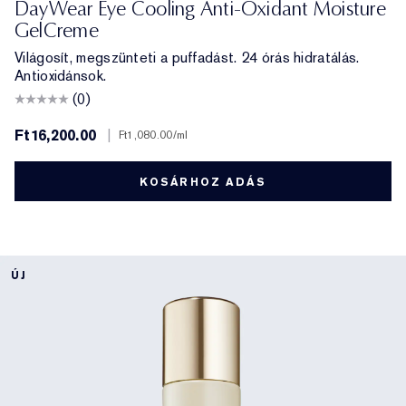
DayWear Eye Cooling Anti-Oxidant Moisture
GelCreme
Világosít, megszünteti a puffadást. 24 órás hidratálás.
Antioxidánsok.
(0)
Ft16,200.00
|
Ft1,080.00
/ml
KOSÁRHOZ ADÁS
ÚJ