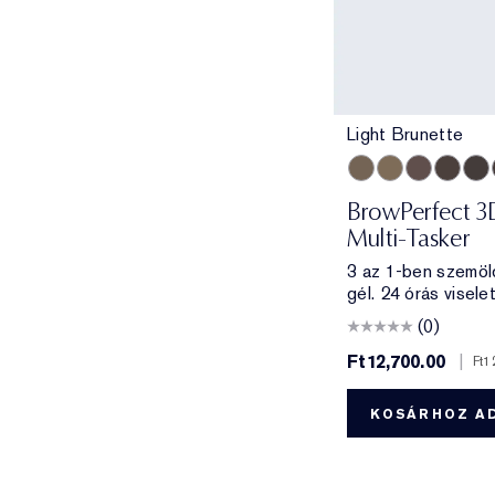
Light Brunette
Light Brunette
Taupe
Brunette
Cool B
Bla
BrowPerfect 3D
Multi-Tasker
3 az 1-ben szemöl
gél. 24 órás viselet
(0)
Ft12,700.00
|
Ft1
KOSÁRHOZ A