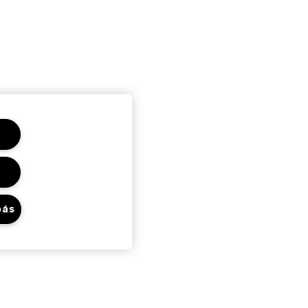
bás
Adatvédelem És