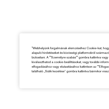
"Webhelyünk forgalmának elemzéséhez Cookie-kat, hogy 
alapuló hirdetéseket és közösségi platformokról származ
biztosítani. A ""Személyre szabás"" gombra kattintva vag
kiválaszthatod a cookie-beállításokat, vagy további infor
elfogadásához vagy elutasításához kattintson az ""Elfoga
található „Sütik kezelése” gombra kattintva bármikor vissz
Segítségre Van