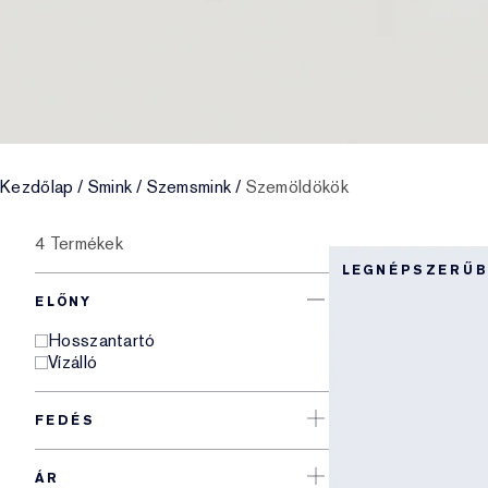
Kezdőlap
/
Smink
/
Szemsmink
/
Szemöldökök
4 Termékek
LEGNÉPSZERŰ
ELŐNY
Hosszantartó
Vízálló
FEDÉS
ÁR