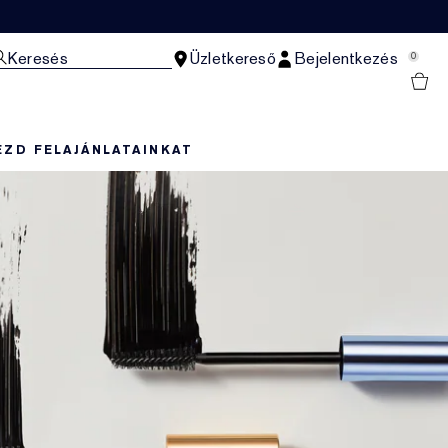
Keresés
Üzletkereső
Bejelentkezés
0
EZD FEL
AJÁNLATAINKAT