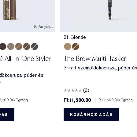
10 Árnyalat
01 Blonde
rown
ckened Brown
Dark Brunette
Cool Blonde
Warm Blonde
Auburn
Cool Grey
01 Blonde
06 Chestnut
 All-In-One Styler
The Brow Multi-Tasker
3-in-1 szemöldökceruza, púder és
dökceruza, púder és
.
(0)
Ft11,500.00
|
2,700.00
/Egység
Ft11,500.00
/Egység
DÁS
KOSÁRHOZ ADÁS