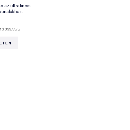
s az ultrafinom,
vonalakhoz.
113,333.33
/g
ETEN