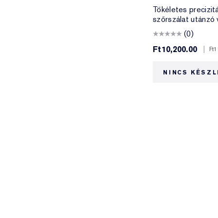
Tökéletes precizitá
szőrszálat utánzó 
(0)
Ft10,200.00
|
Ft
NINCS KÉSZL