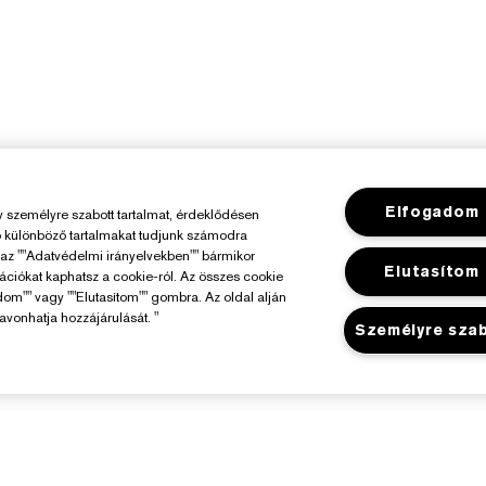
Elfogadom
személyre szabott tartalmat, érdeklődésen
ó különböző tartalmakat tudjunk számodra
y az ""Adatvédelmi irányelvekben"" bármikor
Elutasítom
mációkat kaphatsz a cookie-ról. Az összes cookie
dom"" vagy ""Elutasítom"" gombra. Az oldal alján
avonhatja hozzájárulását. "
Személyre sza
Az Estée Lauderről
Üzlet