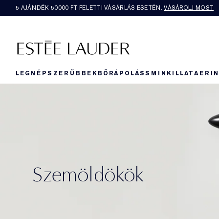
5 AJÁNDÉK 50000​ FT FELETTI VÁSÁRLÁS ESETÉN.
VÁSÁROLJ MOST
LEGNÉPSZERŰBBEK
BŐRÁPOLÁS
SMINK
ILLAT
AERI
Szemöldökök