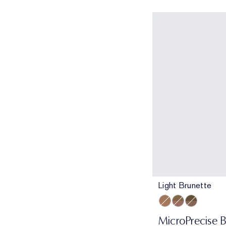
Light Brunette
Light Brunette
Brunette
Dark Brune
MicroPrecise B