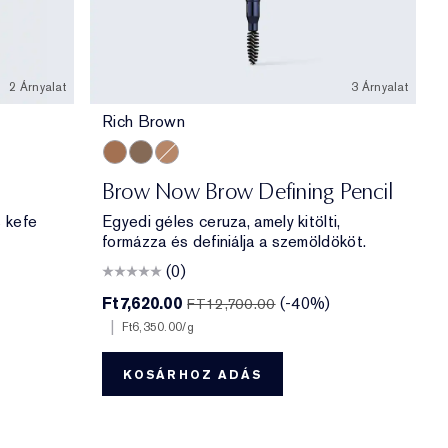
2 Árnyalat
3 Árnyalat
Rich Brown
Rich Brown
Black Brown
Soft Brown
Brow Now Brow Defining Pencil
 kefe
Egyedi géles ceruza, amely kitölti,
formázza és definiálja a szemöldököt.
(0)
Ft7,620.00
(-40%)
FT12,700.00
|
Ft6,350.00
/g
KOSÁRHOZ ADÁS