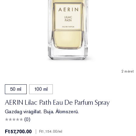
2 méret
50 ml
100 ml
AERIN Lilac Path Eau De Parfum Spray
Gazdag virágillat. Buja. Álomszerű.
(0)
Ft57,700.00
|
Ft1,154.00
/ml