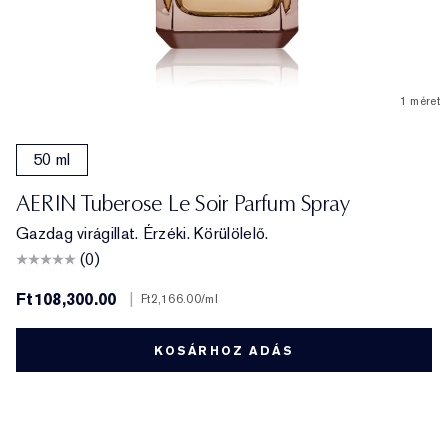
1 méret
50 ml
AERIN Tuberose Le Soir Parfum Spray
Gazdag virágillat. Érzéki. Körülölelő.
(0)
Ft108,300.00
|
Ft2,166.00
/ml
KOSÁRHOZ ADÁS