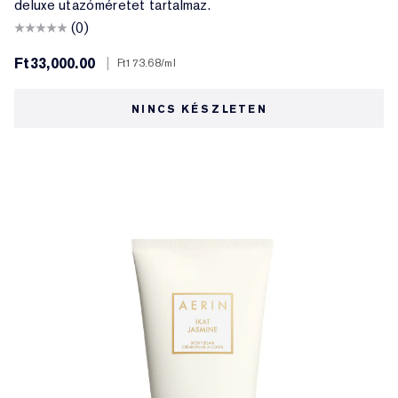
deluxe utazóméretet tartalmaz.
(0)
Ft33,000.00
|
Ft173.68
/ml
NINCS KÉSZLETEN