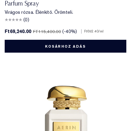
Parfum Spray
Virágos rózsa. Élénkítő. Örömteli.
(0)
Ft69,240.00
(-40%)
|
FT115,400.00
Ft692.40
/ml
KOSÁRHOZ ADÁS