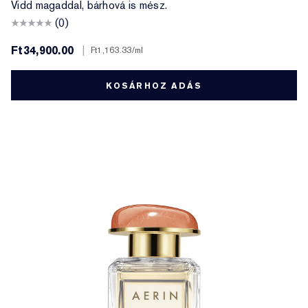
Vidd magaddal, bárhová is mész.
(0)
Ft34,900.00
|
Ft1,163.33
/ml
KOSÁRHOZ ADÁS