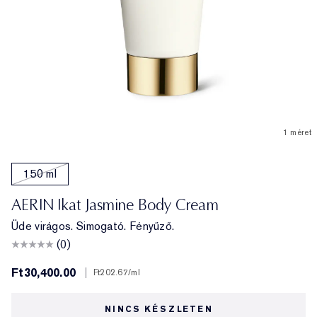
1 méret
150 ml
AERIN Ikat Jasmine Body Cream
Üde virágos. Simogató. Fényűző.
(0)
Ft30,400.00
|
Ft202.67
/ml
NINCS KÉSZLETEN