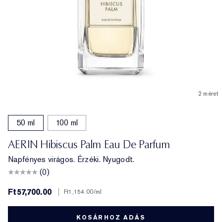
2 méret
50 ml
100 ml
AERIN Hibiscus Palm Eau De Parfum
Napfényes virágos. Érzéki. Nyugodt.
(0)
Ft57,700.00
|
Ft1,154.00
/ml
KOSÁRHOZ ADÁS