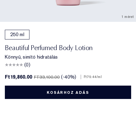
1 méret
250 ml
Beautiful Perfumed Body Lotion
Könnyű, simító hidratálás
(0)
Ft19,860.00
(-40%)
|
FT33,100.00
Ft79.44
/ml
KOSÁRHOZ ADÁS