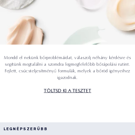
Mondd el nekünk bőrproblémáidat, válaszolj néhány kérdésre és
segítünk megtalálni a szomdra legmegfelelőbb bőrápolási rutint.
Fejlett, csúcsteljesítményű formulák, melyek a bőröd igényeihez
igazodnak.
TÖLTSD KI A TESZTET
LEGNÉPSZERŰBB