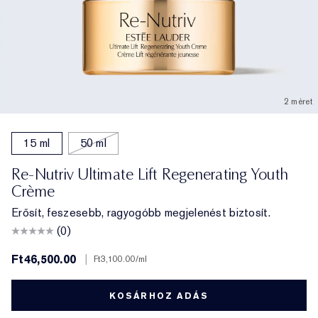
2 méret
15 ml
50 ml
Re-Nutriv Ultimate Lift Regenerating Youth
Crème
Erősít, feszesebb, ragyogóbb megjelenést biztosít.
(0)
Ft46,500.00
|
Ft3,100.00
/ml
KOSÁRHOZ ADÁS