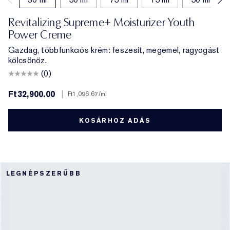
Revitalizing Supreme+ Moisturizer Youth
Power Creme
Gazdag, többfunkciós krém: feszesít, megemel, ragyogást
kölcsönöz.
(0)
Ft32,900.00
|
Ft1,096.67
/ml
KOSÁRHOZ ADÁS
LEGNÉPSZERŰBB