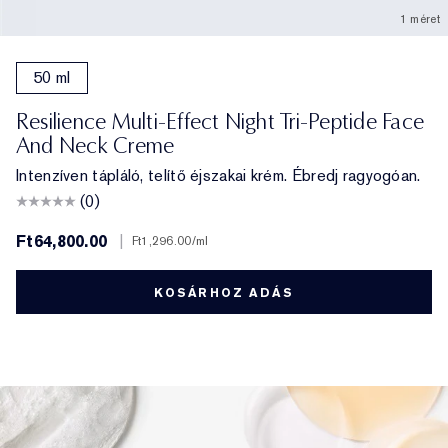
1 méret
50 ml
Resilience Multi-Effect Night Tri-Peptide Face
And Neck Creme
Intenzíven tápláló, telítő éjszakai krém. Ébredj ragyogóan.
(0)
Ft64,800.00
|
Ft1,296.00
/ml
KOSÁRHOZ ADÁS