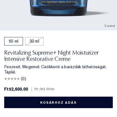
2 méret
50 ml
30 ml
Revitalizing Supreme+ Night Moisturizer
Intensive Restorative Creme
Feszesít. Megemel. Csökkenti a barázdák láthatóságát.
Táplál.
(0)
Ft52,600.00
|
Ft1,052.00
/ml
KOSÁRHOZ ADÁS