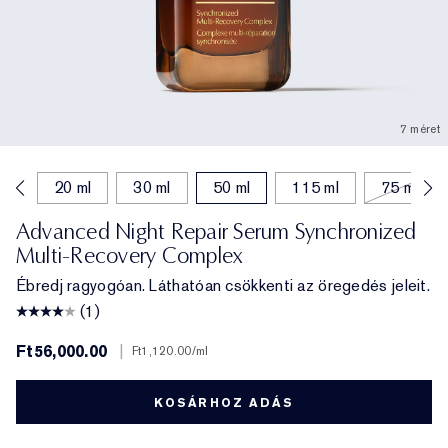
7 méret
ml
20 ml
30 ml
50 ml
115 ml
75 ml
Advanced Night Repair Serum Synchronized
Multi-Recovery Complex
Ébredj ragyogóan. Láthatóan csökkenti az öregedés jeleit.
(1)
Ft56,000.00
|
Ft1,120.00
/ml
KOSÁRHOZ ADÁS