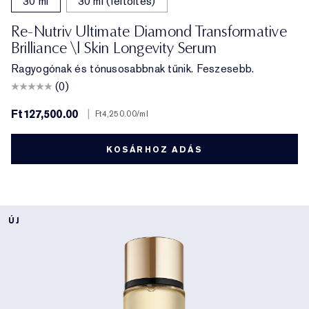
30 ml
30 ml (feltöltés)
Re-Nutriv Ultimate Diamond Transformative
Brilliance \| Skin Longevity Serum
Ragyogónak és tónusosabbnak tűnik. Feszesebb.
(0)
Ft127,500.00
|
Ft4,250.00
/ml
KOSÁRHOZ ADÁS
ÚJ