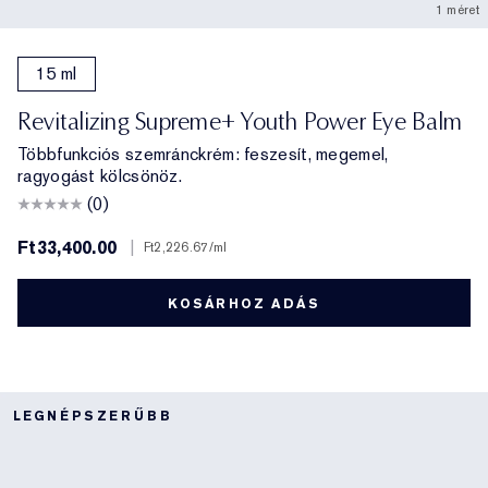
1 méret
15 ml
Revitalizing Supreme+ Youth Power Eye Balm
Többfunkciós szemránckrém: feszesít, megemel,
ragyogást kölcsönöz.
(0)
Ft33,400.00
|
Ft2,226.67
/ml
KOSÁRHOZ ADÁS
LEGNÉPSZERŰBB