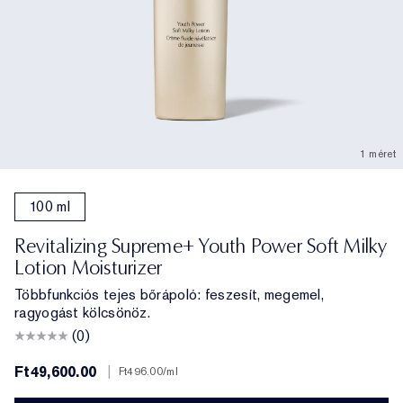
1 méret
100 ml
Revitalizing Supreme+ Youth Power Soft Milky
Lotion Moisturizer
Többfunkciós tejes bőrápoló: feszesít, megemel,
ragyogást kölcsönöz.
(0)
Ft49,600.00
|
Ft496.00
/ml