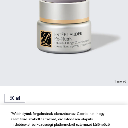
1 méret
50 ml
Re-Nutriv Ultimate Lift Age-Correcting
"Webhelyünk forgalmának elemzéséhez Cookie-kat, hogy
Creme
személyre szabott tartalmat, érdeklődésen alapuló
hirdetéseket és közösségi platformokról származó különböző
Drámaian fiatalosabb, kontúrosabb megjelenést ad.