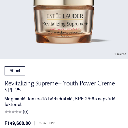
1 méret
50 ml
Revitalizing Supreme+ Youth Power Creme
SPF 25
Megemelő, feszesítő bőrhidratáló, SPF 25-ös napvédő
faktorral.
(0)
Ft49,600.00
|
Ft992.00
/ml