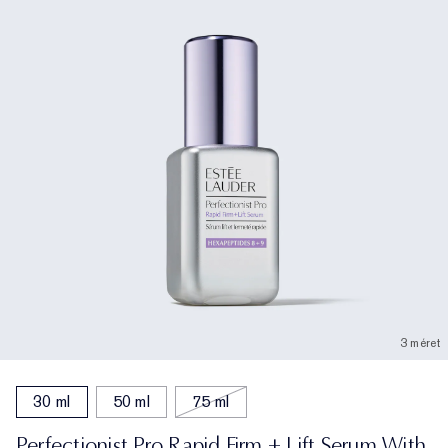
3 méret
30 ml
50 ml
75 ml
Perfectionist Pro Rapid Firm + Lift Serum With