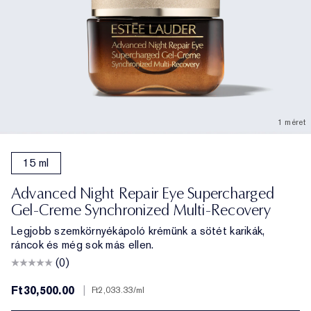
1 méret
15 ml
Advanced Night Repair Eye Supercharged
Gel-Creme Synchronized Multi-Recovery
Legjobb szemkörnyékápoló krémünk a sötét karikák,
ráncok és még sok más ellen.
(0)
Ft30,500.00
|
Ft2,033.33
/ml