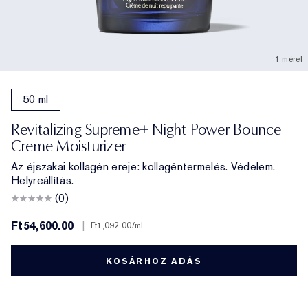
1 méret
50 ml
Revitalizing Supreme+ Night Power Bounce
Creme Moisturizer
Az éjszakai kollagén ereje: kollagéntermelés. Védelem.
Helyreállítás.
(0)
Ft54,600.00
|
Ft1,092.00
/ml
KOSÁRHOZ ADÁS