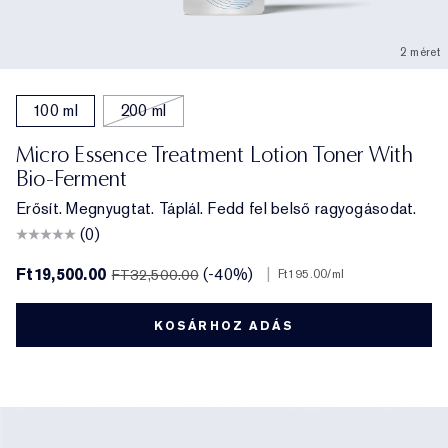
2 méret
100 ml
200 ml
Micro Essence Treatment Lotion Toner With
Bio-Ferment
Erősít. Megnyugtat. Táplál. Fedd fel belső ragyogásodat.
(0)
Ft19,500.00
(-40%)
|
FT32,500.00
Ft195.00
/ml
KOSÁRHOZ ADÁS