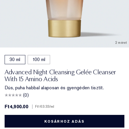
2 méret
30 ml
100 ml
Advanced Night Cleansing Gelée Cleanser
With 15 Amino Acids
Dús, puha habbal alaposan és gyengéden tisztít.
(0)
Ft4,900.00
|
Ft163.33
/ml
KOSÁRHOZ ADÁS