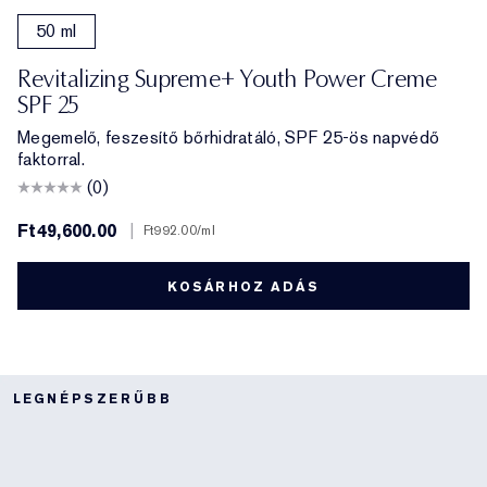
50 ml
Revitalizing Supreme+ Youth Power Creme
SPF 25
Megemelő, feszesítő bőrhidratáló, SPF 25-ös napvédő
faktorral.
(0)
Ft49,600.00
|
Ft992.00
/ml
KOSÁRHOZ ADÁS
LEGNÉPSZERŰBB