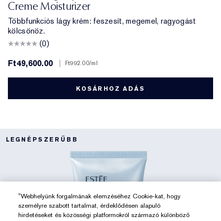
Creme Moisturizer
Többfunkciós lágy krém: feszesít, megemel, ragyogást
kölcsönöz.
(0)
Ft49,600.00
|
Ft992.00
/ml
KOSÁRHOZ ADÁS
LEGNÉPSZERŰBB
"Webhelyünk forgalmának elemzéséhez Cookie-kat, hogy
személyre szabott tartalmat, érdeklődésen alapuló
hirdetéseket és közösségi platformokról származó különböző