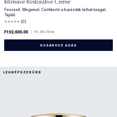
Intensive Restorative Creme
Feszesít. Megemel. Csökkenti a barázdák láthatóságát.
Táplál.
(0)
Ft52,600.00
|
Ft1,052.00
/ml
KOSÁRHOZ ADÁS
LEGNÉPSZERŰBB