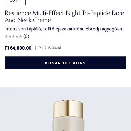
50 ml
Resilience Multi-Effect Night Tri-Peptide Face
And Neck Creme
Intenzíven tápláló, telítő éjszakai krém. Ébredj ragyogóan.
(0)
Ft64,800.00
|
Ft1,296.00
/ml
KOSÁRHOZ ADÁS