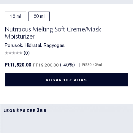
15 ml
50 ml
Nutritious Melting Soft Creme/Mask
Moisturizer
Pórusok. Hidratál. Ragyogás.
(0)
Ft11,520.00
(-40%)
|
FT19,200.00
Ft230.40
/ml
KOSÁRHOZ ADÁS
LEGNÉPSZERŰBB