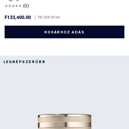
(0)
Ft33,400.00
|
Ft2,226.67
/ml
KOSÁRHOZ ADÁS
LEGNÉPSZERŰBB