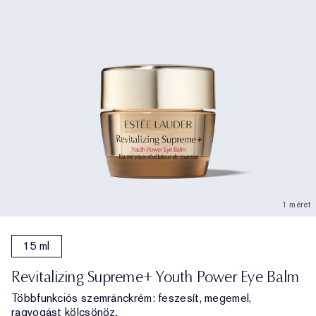
1 méret
15 ml
Revitalizing Supreme+ Youth Power Eye Balm
Többfunkciós szemránckrém: feszesít, megemel,
ragyogást kölcsönöz.