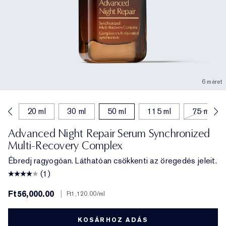
6 méret
ml
20 ml
30 ml
50 ml
115 ml
75 ml
Advanced Night Repair Serum Synchronized
Multi-Recovery Complex
Ébredj ragyogóan. Láthatóan csökkenti az öregedés jeleit.
(1)
Ft56,000.00
|
Ft1,120.00
/ml
KOSÁRHOZ ADÁS