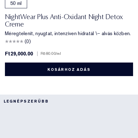
50 ml
NightWear Plus Anti-Oxidant Night Detox
Creme
Méregtelenít, nyugtat, intenzíven hidratál \– alvás közben.
(0)
Ft29,000.00
|
Ft580.00
/ml
KOSÁRHOZ ADÁS
LEGNÉPSZERŰBB