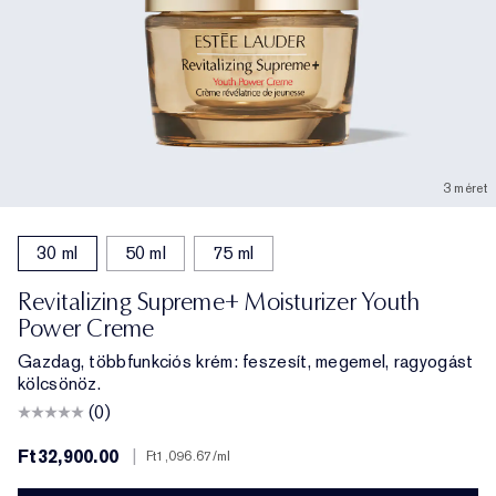
3 méret
30 ml
50 ml
75 ml
Revitalizing Supreme+ Moisturizer Youth
Power Creme
Gazdag, többfunkciós krém: feszesít, megemel, ragyogást
kölcsönöz.
(0)
Ft32,900.00
|
Ft1,096.67
/ml