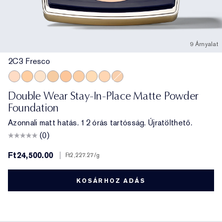
9 Árnyalat
2C3 Fresco
2C3 Fresco
3W1 Tawny
1N2 Ecru
4N1 Shell Beige
4C1 Outdoor Beige
3N1 Ivory Beige
2N1 Desert Beige
2C2 Pale Almond
3C2 Pebble
Double Wear Stay-In-Place Matte Powder
Foundation
Azonnali matt hatás. 12 órás tartósság. Újratölthető.
(0)
Ft24,500.00
|
Ft2,227.27
/g
KOSÁRHOZ ADÁS