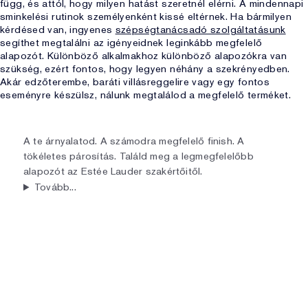
függ, és attól, hogy milyen hatást szeretnél elérni. A mindennapi
sminkelési rutinok személyenként kissé eltérnek. Ha bármilyen
kérdésed van, ingyenes
szépségtanácsadó szolgáltatásunk
segíthet megtalálni az igényeidnek leginkább megfelelő
alapozót. Különböző alkalmakhoz különböző alapozókra van
szükség, ezért fontos, hogy legyen néhány a szekrényedben.
Akár edzőterembe, baráti villásreggelire vagy egy fontos
eseményre készülsz, nálunk megtalálod a megfelelő terméket.
A te árnyalatod. A számodra megfelelő finish. A
tökéletes párosítás. Találd meg a legmegfelelőbb
alapozót az Estée Lauder szakértőitől.
Tovább...