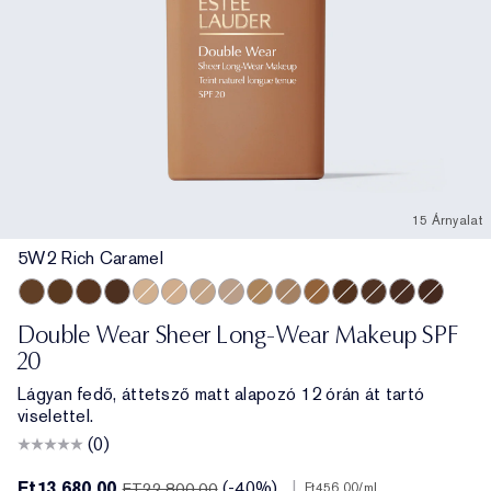
15 Árnyalat
5W2 Rich Caramel
5W2 Rich Caramel
6W1 Sandalwood
6C1 Rich Cocoa
7N1 Deep Amber
2C0 Cool Vanilla
2N1 Desert Beige
2W1 Dawn
2C3 Fresco
3N2 Wheat
3C2 Pebble
4N2 Spiced Sand
7W1 Deep Spice
6N2 Truffle
8C1 Rich Jav
8N1 Espr
Double Wear Sheer Long-Wear Makeup SPF
20
Lágyan fedő, áttetsző matt alapozó 12 órán át tartó
viselettel.
(0)
Ft13,680.00
(-40%)
|
FT22,800.00
Ft456.00
/ml