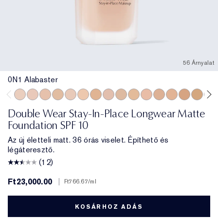
56 Árnyalat
0N1 Alabaster
0N1 Alabaster
1C0 Shell
1N0 Porcelain
1W0 Warm Porcelain
1C1 Cool Bone
1N1 Ivory Nude
1W1 Bone
1C2 Petal
1N2 Ecru
1W2 Sand
2C0 Cool Vanilla
2C1 Pure Beige
2N1 Desert Be
2W1 Dawn
2W1.5 N
2C2
Double Wear Stay-In-Place Longwear Matte
Foundation SPF 10
Az új életteli matt. 36 órás viselet. Építhető és
légáteresztő.
(12)
Ft23,000.00
|
Ft766.67
/ml
KOSÁRHOZ ADÁS