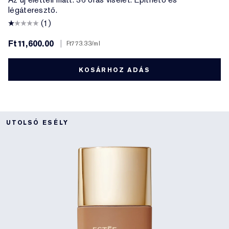
légáteresztő.
(1)
Ft11,600.00
|
Ft773.33
/ml
KOSÁRHOZ ADÁS
UTOLSÓ ESÉLY