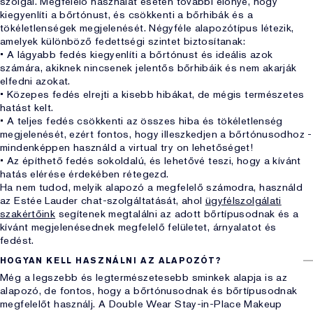
szolgál. Megfelelő használat esetén további előnye, hogy
kiegyenlíti a bőrtónust, és csökkenti a bőrhibák és a
tökéletlenségek megjelenését. Négyféle alapozótípus létezik,
amelyek különböző fedettségi szintet biztosítanak:
• A lágyabb fedés kiegyenlíti a bőrtónust és ideális azok
számára, akiknek nincsenek jelentős bőrhibáik és nem akarják
elfedni azokat.
• Közepes fedés elrejti a kisebb hibákat, de mégis természetes
hatást kelt.
• A teljes fedés csökkenti az összes hiba és tökéletlenség
megjelenését, ezért fontos, hogy illeszkedjen a bőrtónusodhoz -
mindenképpen használd a virtual try on lehetőséget!
• Az építhető fedés sokoldalú, és lehetővé teszi, hogy a kívánt
hatás elérése érdekében rétegezd.
Ha nem tudod, melyik alapozó a megfelelő számodra, használd
az Estée Lauder chat-szolgáltatását, ahol
ügyfélszolgálati
szakértőink
segítenek megtalálni az adott bőrtípusodnak és a
kívánt megjelenésednek megfelelő felületet, árnyalatot és
fedést.
HOGYAN KELL HASZNÁLNI AZ ALAPOZÓT?
Még a legszebb és legtermészetesebb sminkek alapja is az
alapozó, de fontos, hogy a bőrtónusodnak és bőrtípusodnak
megfelelőt használj. A Double Wear Stay-in-Place Makeup