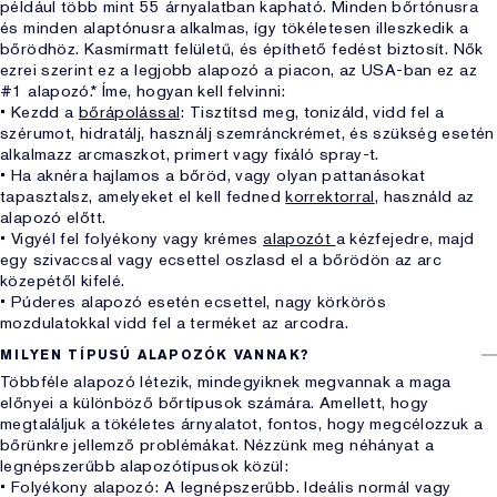
például több mint 55 árnyalatban kapható. Minden bőrtónusra
és minden alaptónusra alkalmas, így tökéletesen illeszkedik a
bőrödhöz. Kasmírmatt felületű, és építhető fedést biztosít. Nők
ezrei szerint ez a legjobb alapozó a piacon, az USA-ban ez az
#1 alapozó.* Íme, hogyan kell felvinni:
• Kezdd a
bőrápolással
: Tisztítsd meg, tonizáld, vidd fel a
szérumot, hidratálj, használj szemránckrémet, és szükség esetén
alkalmazz arcmaszkot, primert vagy fixáló spray-t.
• Ha aknéra hajlamos a bőröd, vagy olyan pattanásokat
tapasztalsz, amelyeket el kell fedned
korrektorral
, használd az
alapozó előtt.
• Vigyél fel folyékony vagy krémes
alapozót
a kézfejedre, majd
egy szivaccsal vagy ecsettel oszlasd el a bőrödön az arc
közepétől kifelé.
• Púderes alapozó esetén ecsettel, nagy körkörös
mozdulatokkal vidd fel a terméket az arcodra.
MILYEN TÍPUSÚ ALAPOZÓK VANNAK?
Többféle alapozó létezik, mindegyiknek megvannak a maga
előnyei a különböző bőrtípusok számára. Amellett, hogy
megtaláljuk a tökéletes árnyalatot, fontos, hogy megcélozzuk a
bőrünkre jellemző problémákat. Nézzünk meg néhányat a
legnépszerűbb alapozótípusok közül:
• Folyékony alapozó: A legnépszerűbb. Ideális normál vagy