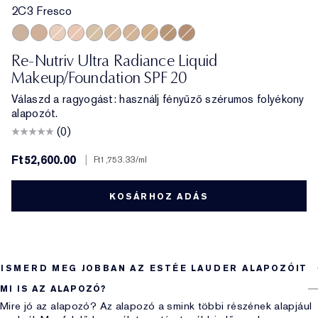
2C3 Fresco
2C3 Fresco
3C2 Pebble
1C1 Cool Bone
1N2 Ecru
2N1 Desert Beige
3N1 Ivory Beige
2W1 Dawn
3W1 Tawny
4N1 Shell Beige
2C2 Pale Almond
Re-Nutriv Ultra Radiance Liquid
Makeup/Foundation SPF 20
Válaszd a ragyogást: használj fényűző szérumos folyékony
alapozót.
(0)
Ft52,600.00
|
Ft1,753.33
/ml
KOSÁRHOZ ADÁS
ISMERD MEG JOBBAN AZ ESTÉE LAUDER ALAPOZÓIT
MI IS AZ ALAPOZÓ?
Mire jó az alapozó? Az alapozó a smink többi részének alapjául