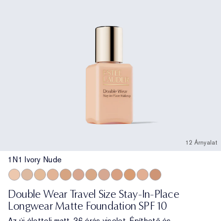
12 Árnyalat
1N1 Ivory Nude
1N1 Ivory Nude
1N2 Ecru
1W2 Sand
2N1 Desert Beige
2W1 Dawn
2C2 Pale Almond
2N2 Buff
2C3 Fresco
3N1 Ivory Beige
3W1 Tawny
3C2 Pebble
4N1 Shell Beige
Double Wear Travel Size Stay-In-Place
Longwear Matte Foundation SPF 10
Az új életteli matt. 36 órás viselet. Építhető és