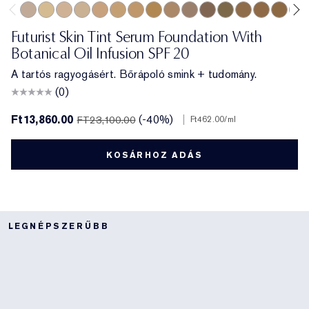
3C2 Pebble
1C1 Cool Bone
1N1 Ivory Nude
0N1 Alabaster
3W1 Tawny
4W1 Honey Bronze
3N1 Ivory Beige
3N2 Wheat
4N1 Shell Beige
2C3 Fresco
5C1 Rich Chestnut
6W1 Sandalwood
6N1 Mocha
7W2 Rich S
5W1 Br
5W2
Futurist Skin Tint Serum Foundation With
Botanical Oil Infusion SPF 20
A tartós ragyogásért. Bőrápoló smink + tudomány.
(0)
Ft13,860.00
(-40%)
|
FT23,100.00
Ft462.00
/ml
KOSÁRHOZ ADÁS
LEGNÉPSZERŰBB