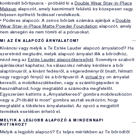
kombinált bőrtípusra - próbáld ki a
Double Wear Stay-in-Place
Makeup
alapozót, amely kasmírmatt felületű és közepesen vagy
teljesen építhető fedéssel rendelkezik.
• Púderes alapozó: A zsíros bőrűek számára ajánljuk a
Double
Wear Stay-in-Place Matte Powder Foundation
alapozót, amely
nem aknegén és nem tömíti el a pórusokat.
MI AZ ÉN ALAPOZÓ ÁRNYALATOM?
Kíváncsi vagy melyik a Te Estée Lauder alapozó árnyalatod? Ha
szeretnéd megtudni, melyik alapozó árnyalat illik a bőrödhöz,
nézd meg az
Estée Lauder alapozókeresőjét
. Személyre szabott
ajánlásokat kaphatsz, ha válaszolsz néhány kérdésre a bőr
alaptónusról, a kívánt fedésről, a végeredményről (matt, félmatt
vagy ragyogó fényű) és a bőrtípusról. A
virtual try
on árnyalat
keresőt, a mobilkészülékeden, vagy a számítógépeden is
használhatod, hogy megtaláld a számodra megfelelőt.
Egyszerűen kattints a „Árnyalatkereső” gombra mobileszközön
vagy a „Próbáld ki most” gombra asztali eszközön, hogy
megtaláld a tökéletes árnyalataidat. Az opció a megjelölt
termékek esetében érhető el.
MELYIK A LEGJOBB ALAPOZÓ A MINDENNAPI
RUTINHOZ?
Melyik a legjobb alapozó? Ez teljes mértékben az Te bőrödtől