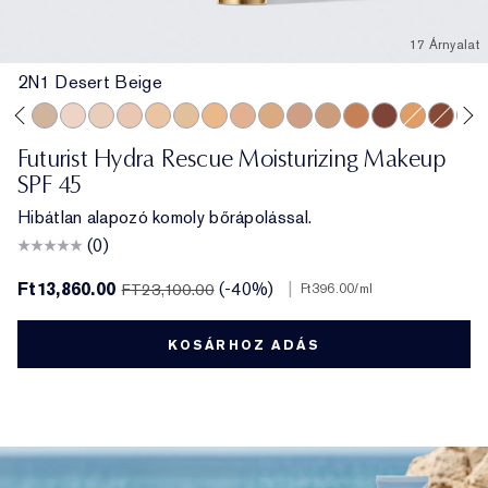
17 Árnyalat
2N1 Desert Beige
3C2 Pebble
2N2 Buff
1N0 Porcelain
1N2 Ecru
2C3 Fresco
2N1 Desert Beige
1W2 Sand
2W1 Dawn
3N1 Ivory Beige
3W1 Tawny
3N2 Wheat
4N1 Shell Beige
5W1 Bronze
7N2 Rich Ambe
4W1 Honey
6W1 Sa
8N2
Futurist Hydra Rescue Moisturizing Makeup
SPF 45
Hibátlan alapozó komoly bőrápolással.
(0)
Ft13,860.00
(-40%)
|
FT23,100.00
Ft396.00
/ml
KOSÁRHOZ ADÁS