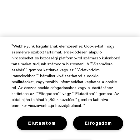
"Webhelyünk forgalmának elemzéséhez Cookie-kat, hogy
személyre szabott tartalmat, érdeklődésen alapuló
hirdetéseket és közösségi platformokról származó különböző
tartalmakat tudjunk számodra biztosítani. A ""Személyre
szabás"" gombra kattintva vagy az ""Adatvédelmi
irányelvekben"" bármikor kiválaszthatod a cookie-
beállításokat, vagy további információkat kaphatsz a cookie-
ról. Az összes cookie elfogadásához vagy elutasításához
kattintson az ""Elfogadom"" vagy ""Elutasítom"" gombra. Az
oldal alján található „Sütik kezelése” gombra kattintva
bármikor visszavonhatja hozzájárulását. "
Elutasítom
Elfogadom