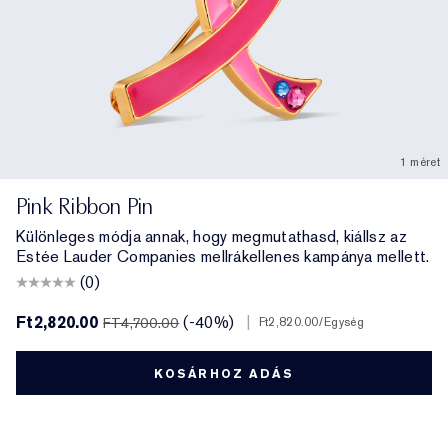
1 méret
Pink Ribbon Pin
Különleges módja annak, hogy megmutathasd, kiállsz az
Estée Lauder Companies mellrákellenes kampánya mellett.
(0)
Ft2,820.00
(-40%)
|
FT4,700.00
Ft2,820.00
/Egység
KOSÁRHOZ ADÁS