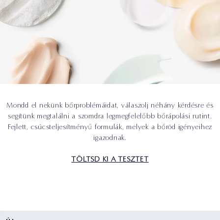
Mondd el nekünk bőrproblémáidat, válaszolj néhány kérdésre és
segítünk megtalálni a szomdra legmegfelelőbb bőrápolási rutint.
Fejlett, csúcsteljesítményű formulák, melyek a bőröd igényeihez
igazodnak.
TÖLTSD KI A TESZTET