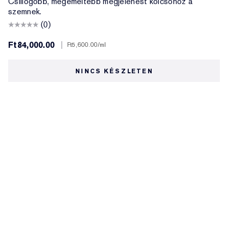
Csillogóbb, megemeltebb megjelenést kölcsönöz a
szemnek.
(0)
Ft84,000.00
|
Ft5,600.00
/ml
NINCS KÉSZLETEN