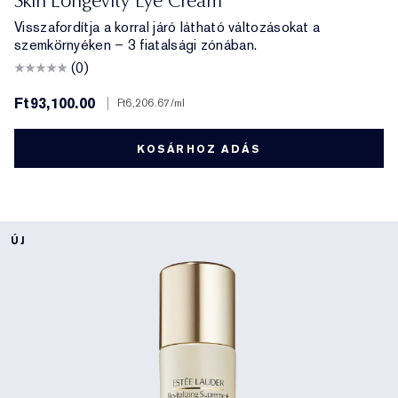
Skin Longevity Eye Cream
Visszafordítja a korral járó látható változásokat a
szemkörnyéken – 3 fiatalsági zónában.
(0)
Ft93,100.00
|
Ft6,206.67
/ml
KOSÁRHOZ ADÁS
ÚJ