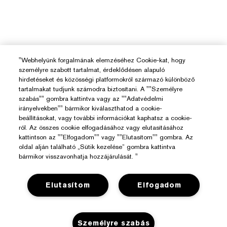
"Webhelyünk forgalmának elemzéséhez Cookie-kat, hogy
személyre szabott tartalmat, érdeklődésen alapuló
hirdetéseket és közösségi platformokról származó különböző
tartalmakat tudjunk számodra biztosítani. A ""Személyre
szabás"" gombra kattintva vagy az ""Adatvédelmi
irányelvekben"" bármikor kiválaszthatod a cookie-
beállításokat, vagy további információkat kaphatsz a cookie-
ról. Az összes cookie elfogadásához vagy elutasításához
Segítségre Van Szükséged?
kattintson az ""Elfogadom"" vagy ""Elutasítom"" gombra. Az
oldal alján található „Sütik kezelése” gombra kattintva
bármikor visszavonhatja hozzájárulását. "
Rendelés Nyomon Követése
Az Estée Lauderről
Kapcsolat
Elutasítom
Elfogadom
Felelősségvállalás
Kapcsolat a Gyártóval
Üzlet
Vállalati Információk
Szállítási Adatok
Személyre szabás
Promóciók