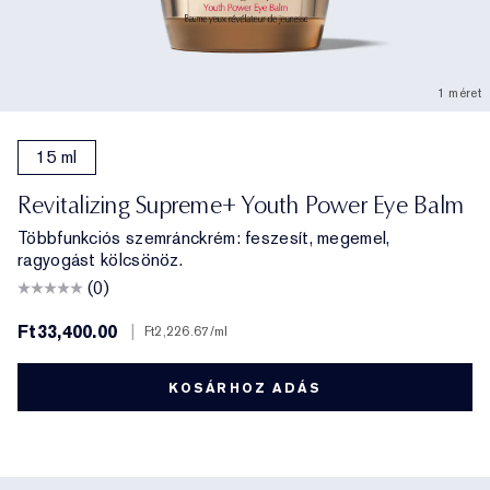
1 méret
15 ml
Revitalizing Supreme+ Youth Power Eye Balm
Többfunkciós szemránckrém: feszesít, megemel,
ragyogást kölcsönöz.
(0)
Ft33,400.00
|
Ft2,226.67
/ml
KOSÁRHOZ ADÁS