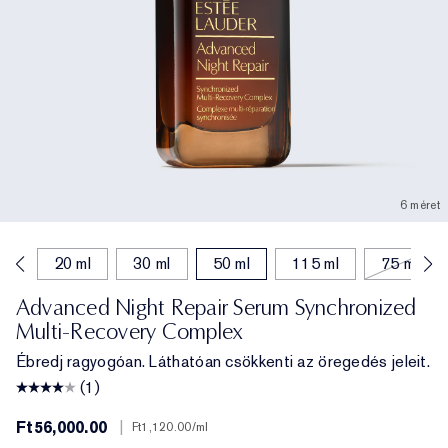
6 méret
ml
20 ml
30 ml
50 ml
115 ml
75 ml
Advanced Night Repair Serum Synchronized
Multi-Recovery Complex
Ébredj ragyogóan. Láthatóan csökkenti az öregedés jeleit.
(1)
Ft56,000.00
|
Ft1,120.00
/ml