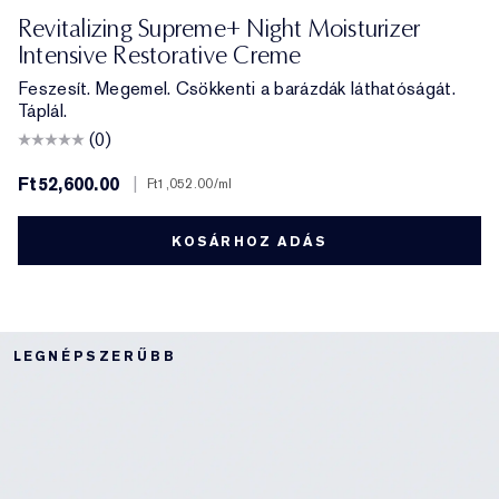
Revitalizing Supreme+ Night Moisturizer
Intensive Restorative Creme
Feszesít. Megemel. Csökkenti a barázdák láthatóságát.
Táplál.
(0)
Ft52,600.00
|
Ft1,052.00
/ml
KOSÁRHOZ ADÁS
LEGNÉPSZERŰBB