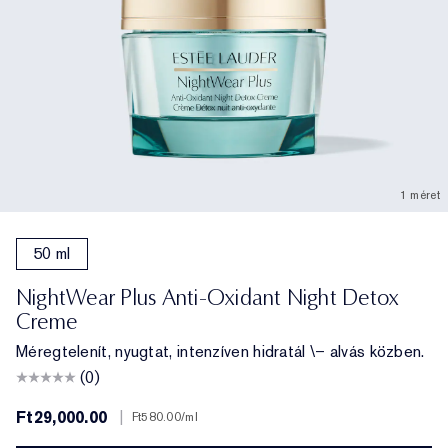
1 méret
50 ml
NightWear Plus Anti-Oxidant Night Detox
Creme
Méregtelenít, nyugtat, intenzíven hidratál \– alvás közben.
(0)
Ft29,000.00
|
Ft580.00
/ml