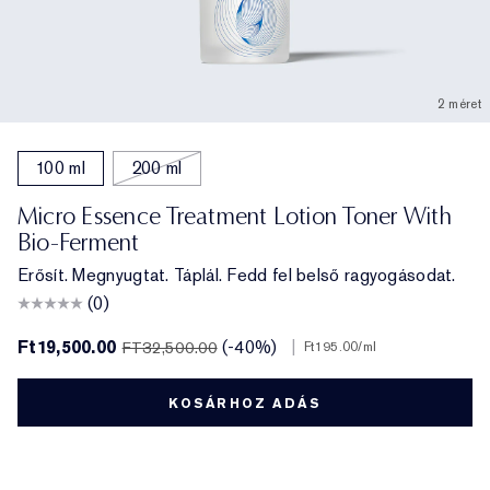
2 méret
100 ml
200 ml
Micro Essence Treatment Lotion Toner With
Bio-Ferment
Erősít. Megnyugtat. Táplál. Fedd fel belső ragyogásodat.
(0)
Ft19,500.00
(-40%)
|
FT32,500.00
Ft195.00
/ml
KOSÁRHOZ ADÁS