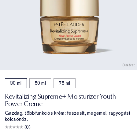
3 méret
30 ml
50 ml
75 ml
Revitalizing Supreme+ Moisturizer Youth
Power Creme
Gazdag, többfunkciós krém: feszesít, megemel, ragyogást
kölcsönöz.
(0)