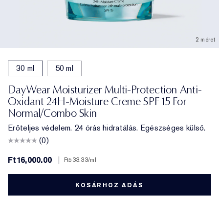
2 méret
30 ml
50 ml
DayWear Moisturizer Multi-Protection Anti-
Oxidant 24H-Moisture Creme SPF 15 For
Normal/Combo Skin
Erőteljes védelem. 24 órás hidratálás. Egészséges külső.
(0)
Ft16,000.00
|
Ft533.33
/ml
KOSÁRHOZ ADÁS