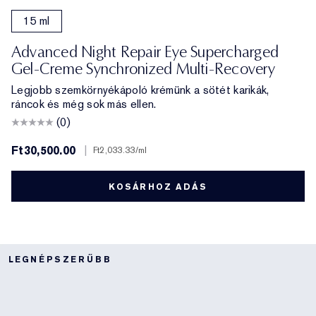
15 ml
Advanced Night Repair Eye Supercharged
Gel-Creme Synchronized Multi-Recovery
Legjobb szemkörnyékápoló krémünk a sötét karikák,
ráncok és még sok más ellen.
(0)
Ft30,500.00
|
Ft2,033.33
/ml
KOSÁRHOZ ADÁS
LEGNÉPSZERŰBB