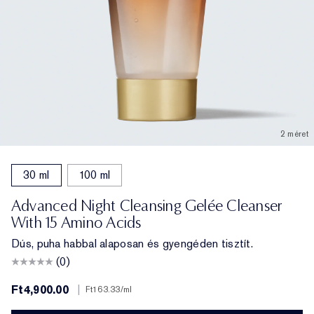
2 méret
30 ml
100 ml
Advanced Night Cleansing Gelée Cleanser
With 15 Amino Acids
Dús, puha habbal alaposan és gyengéden tisztít.
(0)
Ft4,900.00
|
Ft163.33
/ml