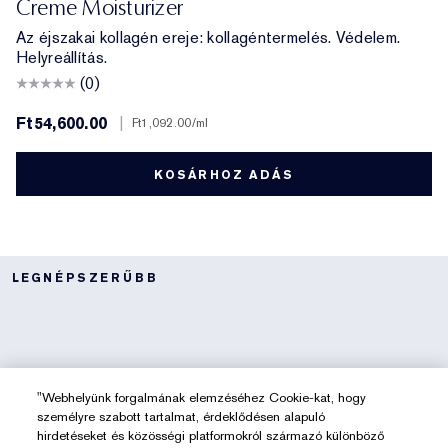
Creme Moisturizer
Az éjszakai kollagén ereje: kollagéntermelés. Védelem.
Helyreállítás.
(0)
Ft54,600.00
|
Ft1,092.00
/ml
KOSÁRHOZ ADÁS
LEGNÉPSZERŰBB
"Webhelyünk forgalmának elemzéséhez Cookie-kat, hogy
személyre szabott tartalmat, érdeklődésen alapuló
hirdetéseket és közösségi platformokról származó különböző