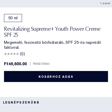
1 méret
50 ml
Revitalizing Supreme+ Youth Power Creme
SPF 25
Megemelő, feszesítő bőrhidratáló, SPF 25-ös napvédő
faktorral.
(0)
Ft49,600.00
|
Ft992.00
/ml
KOSÁRHOZ ADÁS
LEGNÉPSZERŰBB