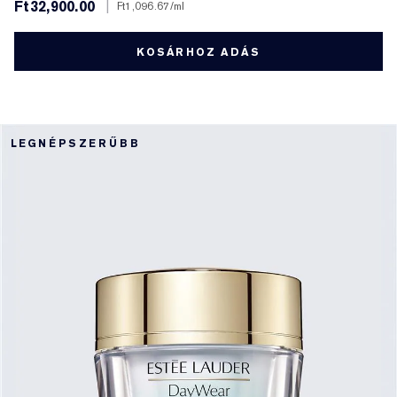
Ft32,900.00
|
Ft1,096.67
/ml
KOSÁRHOZ ADÁS
LEGNÉPSZERŰBB