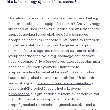
ki a
kvízünket
egy új illat felfedezéséhez!
Szeretnéd csökkenteni a hulladékot és törekednél egy
fenntarthatóbb
szépségápolási rutinra? Ahelyett, hogy
kidobnád az üres tégelyeket, próbáld ki az újratölthető
szépségápolási termékeket, például a smink- és
bőrápolási termékek utántöltőit. Az utántöltő termékek
úgy lettek kialakítva, hogy illeszkedjenek a meglévő,
normál méretű üvegekbe, tubusokba és kompaktokba,
így újrahasznosíthatod a régi csomagolást, ahelyett,
hogy kidobnád. A felelősségteljes szépségápolás még
soha nem volt ilyen egyszerű! Utántölthető
szépségápolási termékeket keresel? Vásárolj Estée
Lauder bőrápolási és smink utántöltőket.
Utántöltőre
van szükséged a
kedvenc bőrápoló szérumodhoz
?
Vagy
utántöltő palettát
szeretnél a
kedvenc
pirosítódhoz
? Legkelendőbb termékeink némelyike már
utántöltő formában is kapható. Utántöltős
szépségápolási termékeink segítenek csökkenteni a