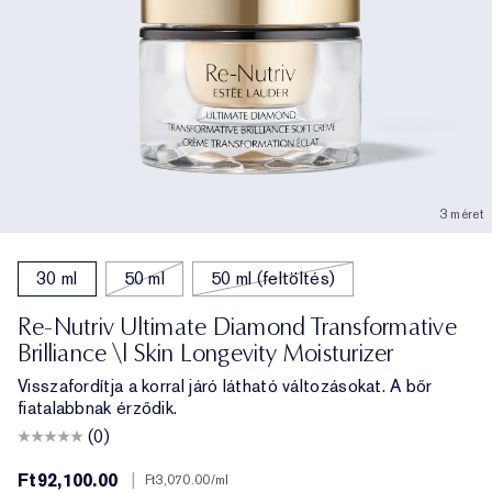
3 méret
30 ml
50 ml
50 ml (feltöltés)
Re-Nutriv Ultimate Diamond Transformative
Brilliance \| Skin Longevity Moisturizer
Visszafordítja a korral járó látható változásokat. A bőr
fiatalabbnak érződik.
(0)
Ft92,100.00
|
Ft3,070.00
/ml