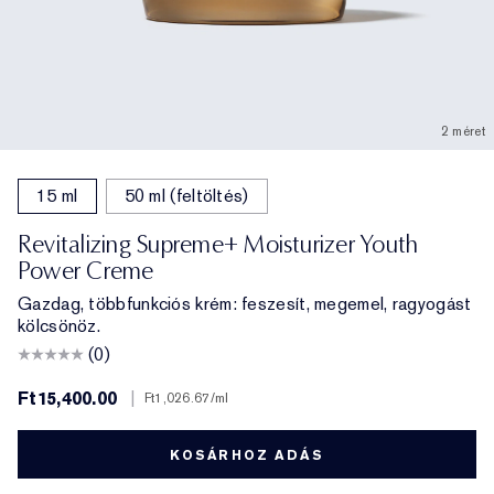
2 méret
15 ml
50 ml (feltöltés)
Revitalizing Supreme+ Moisturizer Youth
Power Creme
Gazdag, többfunkciós krém: feszesít, megemel, ragyogást
kölcsönöz.
(0)
Ft15,400.00
|
Ft1,026.67
/ml
KOSÁRHOZ ADÁS