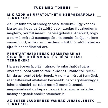
TUDJ MEG TÖBBET
MIK AZOK AZ ÚJRATÖLTHETŐ SZÉPSÉGÁPOLÁSI
TERMÉKEK?
Az újratölthető szépségápolási termékek úgy vannak
kialakítva, hogy az újratöltő csomagolás illeszkedjen a
meglévő, normál méretű csomagolásba. Ahelyett, hogy
a normál méretű csomagolást kidobnád és újat kellene
vásárolnod, amikor az üres lesz, inkább újratöltheted és
újra felhasználhatod azt.
FENNTARTHATÓBBNAK SZÁMÍTANAK AZ
ÚJRATÖLTHETŐ SMINK- ÉS BŐRÁPOLÁSI
TERMÉKEK?
Ha a szépségápolási rutinod fenntarthatóságára
szeretnél összpontosítani, akkor az utántöltők remek
kiindulási pontot jelentenek. A normál méretű termékek
utántöltésével általában kevesebb csomagolóanyaggal
lehet számolni, és több normál méretű termék
megvásárlásához képest hozzájárulhatsz a hulladék
mennyiségének csökkentéséhez is.
AZ ESTÉE LAUDERNEK VANNAK ÚJRATÖLTHETŐ
TERMÉKEI?