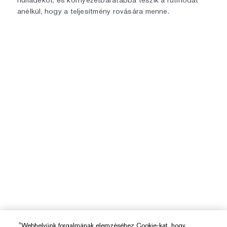
hulladékot, és környezetbarátabbá teszik a rutinodat
anélkül, hogy a teljesítmény rovására menne.
"Webhelyünk forgalmának elemzéséhez Cookie-kat, hogy