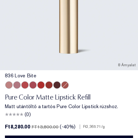
8 Árnyalat
836 Love Bite
836 Love Bite
816 Suit Up
666 Captivated
888 Power Kiss
699 Thrill Me
333 Persuasive
682 After Hours
557 Fragile Ego
Pure Color Matte Lipstick Refill
Matt utántöltő a tartós Pure Color Lipstick rúzshoz.
(0)
Ft8,280.00
(-40%)
|
FT13,800.00
Ft2,365.71
/g