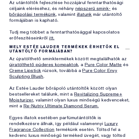
Az utántöltők fejlesztése hozzájárul fenntarthatósági
céljaink eléréséhez, és néhány
népszerű smink-
és
bőrápolási termékünk
, valamint
illatunk
már utántöltő
formájában is kapható.
Tudj meg többet a fenntarthatósággal kapcsolatos
erőfeszítéseinkről
itt.
MELY ESTÉE LAUDER TERMÉKEK ÉRHETŐK EL
UTÁNTÖLTŐ FORMÁJÁBAN?
Az újratölthető sminktermékek között megtalálhatók az
újratölthető púderes kompaktok
, a
Pure Color Matte
és
Creme Lipstick
rúzsok, továbbá a
Pure Color Envy
Sculpting Blush
.
Az Estée Lauder bőrápoló utántöltők között olyan
bestsellereket találunk, mint a
Revitalizing Supreme+
Moisturizer
, valamint olyan luxus minőségű kedvenceket,
mint a
Re-Nutriv Ultimate Diamond Serum.
Egyes illatok esetében parfümutántöltők is
rendelkezésre állnak, így például valamennyi
Luxury
Fragrance Collection
termékünk esetén. Töltsd fel a
kedvenc luxus minőségű terméked üvegét, vagy töltsd