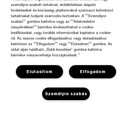
személyre szabott tartalmat, érdeklődésen alapuló
hirdetéseket és közösségi platformokról származó különböző
tartalmakat tudjunk számodra biztosítani. A ""Személyre
szabás"" gombra kattintva vagy az ""Adatvédelmi
irányelvekben"" bármikor kiválaszthatod a cookie-
beállításokat, vagy további információkat kaphatsz a cookie-
ról. Az összes cookie elfogadásához vagy elutasításához
kattintson az ""Elfogadom"" vagy ""Elutasítom"" gombra. Az
oldal alján található „Sütik kezelése” gombra kattintva
Segítségre Van Szükséged?
bármikor visszavonhatja hozzájárulását. "
Rendelés Nyomon Követése
Az Estée Lauderről
Elutasítom
Elfogadom
Kapcsolat
Felelősségvállalás
Kapcsolat a Gyártóval
Üzlet
Vállalati Információk
Személyre szabás
Szállítási Adatok
Promóciók
Összetevők Szójegyzéke
Visszaküldés És Csere
Adatvédelem És Feltételek
Üzletkereső
Karrier
GYIK
Adatvédelmi Szabályzat
Chat Most