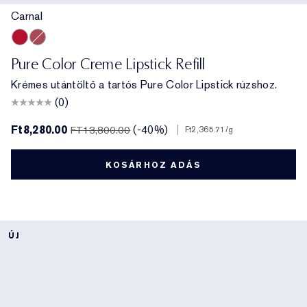
Carnal
Carnal
Rebellious Rose
Pure Color Creme Lipstick Refill
Krémes utántöltő a tartós Pure Color Lipstick rúzshoz.
(0)
Ft8,280.00
(-40%)
|
FT13,800.00
Ft2,365.71
/g
KOSÁRHOZ ADÁS
ÚJ