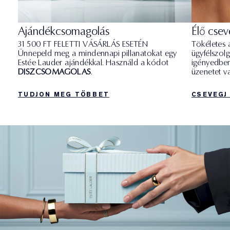
Ajándékcsomagolás
Élő csev
31 500 FT FELETTI VÁSÁRLÁS ESETÉN
Tökéletes 
Ünnepeld meg a mindennapi pillanatokat egy
ügyfélszol
Estée Lauder ajándékkal. Használd a kódot
igényedben
DISZCSOMAGOLAS
.
üzenetet va
TUDJON MEG TÖBBET​
CSEVEGJ