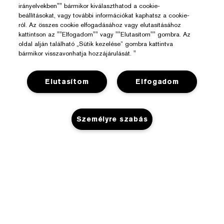
irányelvekben"" bármikor kiválaszthatod a cookie-
beállításokat, vagy további információkat kaphatsz a cookie-
ról. Az összes cookie elfogadásához vagy elutasításához
kattintson az ""Elfogadom"" vagy ""Elutasítom"" gombra. Az
oldal alján található „Sütik kezelése” gombra kattintva
bármikor visszavonhatja hozzájárulását. "
Elutasítom
Elfogadom
Segítségre Van Szükséged?
Személyre szabás
Rendelés Nyomon Követése
Az Estée Lauderről
Kapcsolat
Felelősségvállalás
Kapcsolat a Gyártóval
Üzlet
Vállalati Információk
Szállítási Adatok
Promóciók
Összetevők Szójegyzéke
Visszaküldés És Csere
Adatvédelem És Feltételek
Üzletkereső
Karrier
GYIK