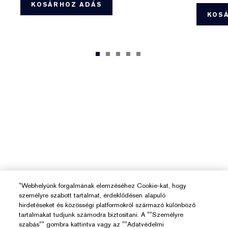
KOSÁRHOZ ADÁS
KOS
"Webhelyünk forgalmának elemzéséhez Cookie-kat, hogy
személyre szabott tartalmat, érdeklődésen alapuló
hirdetéseket és közösségi platformokról származó különböző
tartalmakat tudjunk számodra biztosítani. A ""Személyre
szabás"" gombra kattintva vagy az ""Adatvédelmi