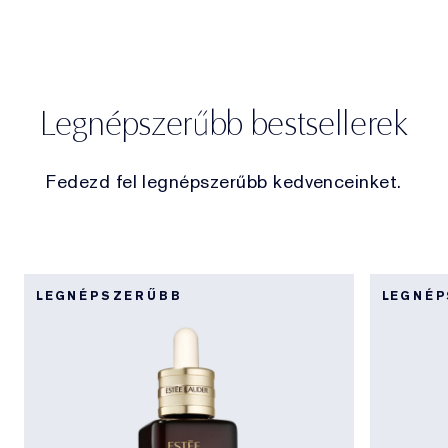
Legnépszerűbb bestsellerek
Fedezd fel legnépszerűbb kedvenceinket.
LEGNÉPSZERŰBB
LEGNÉ