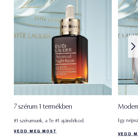
7 szérum 1 termékben
Modern
Egy népsze
#1 szérumunk, a Te #1 ajándékod.
VEDD MEG MOST
VEDD M