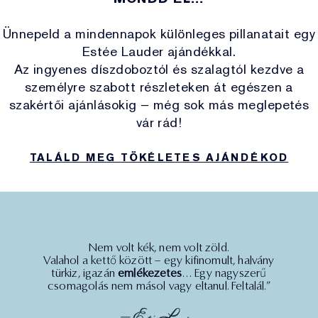
Tonik és Lotion
Perfectionist
Bőrápolási rutin keresése
Sminklemosó
Alapozókereső
White Linen
Fleur De Peony
Ünnepeld a mindennapok különleges pillanatait egy
Célzott kezelés
Reslilience Multi-Effect
SPF alaptermékek
Estée Lauder ajándékkal.
Sminkutántöltők
Utolsó esély
Private Collection
Az ingyenes díszdoboztól és szalagtól kezdve a
Ajakápolás
Pink Ribbon Collection
Utolsó esély
személyre szabott részleteken át egészen a
Újratölthető szépségápolás
The House of Estée Lauder
Újratölthető szépségápolás
szakértői ajánlásokig – még sok más meglepetés
vár rád!
AERIN Fragrance Collection
TALÁLD MEG TÖKÉLETES AJÁNDÉKOD
Nem volt kék, nem volt zöld.
Valahol a kettő között – egy kifinomult, halvány
türkiz, igazán
emlékezetes
… Egy nagyszerű
csomagolás nem másol vagy eltanul. Feltalál.”