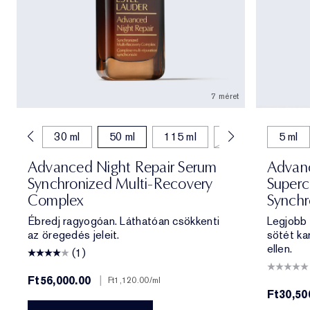
7 méret
20 ml
30 ml
50 ml
115 ml
75 ml
5 ml
Advanced Night Repair Serum
Advanc
Synchronized Multi-Recovery
Super
Complex
Synchr
Ébredj ragyogóan. Láthatóan csökkenti
Legjobb
az öregedés jeleit.
sötét ka
ellen.
(1)
Ft56,000.00
|
Ft1,120.00
/ml
Ft30,50