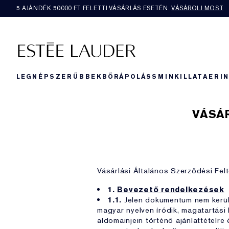
5 AJÁNDÉK 50000​ FT FELETTI VÁSÁRLÁS ESETÉN.
VÁSÁROLJ MOST
LEGNÉPSZERŰBBEK
BŐRÁPOLÁS
SMINK
ILLAT
AERI