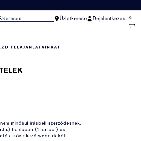
Keresés
Üzletkereső
Bejelentkezés
0
EZD FEL
AJÁNLATAINKAT