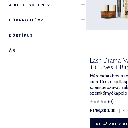
A KOLLEKCIÓ NEVE
BŐRPROBLÉMA
BŐRTÍPUS
ÁR
Lash Drama M
+ Curves + Bri
Háromdarabos szet
méretű szempillaspi
szemceruzával, val
szemkörnyékápoló 
(0)
Ft16,800.00
|
Ft1
KOSÁRHOZ A