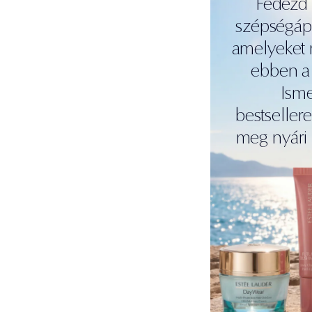
Fedezd 
szépségápo
amelyeket 
ebben a
Ism
bestsellere
meg nyári