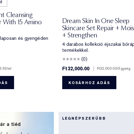
l
t Cleansing
Dream Skin In One Sleep
r With 15 Amino
Skincare Set Repair + Mois
+ Strengthen
alaposan és gyengéden
4 darabos kollekció éjszakai bőrá
termékekkel.
(0)
Ft32,000.00
|
3.33
/ml
Ft32,000.00
/Egység
DÁS
KOSÁRHOZ ADÁS
LEGNÉPSZERŰBB
ár a tiéd