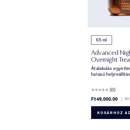
65 ml
Advanced Nigh
Overnight Tre
Átalakulás egyetle
hatású helyreállítás
(0)
Ft49,000.00
|
Ft
KOSÁRHOZ A