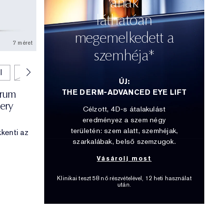
ának
láthatóan
megemelkedett a
7 méret
szemhéja*
l
75 ml
ÚJ:
erum
THE DERM-ADVANCED EYE LIFT
ery
Célzott, 4D-s átalakulást
eredményez a szem négy
területén: szem alatt, szemhéjak,
kenti az
szarkalábak, belső szemzugok.
Vásárolj most
Klinikai teszt 58 nő részvételével, 12 heti használat
után.