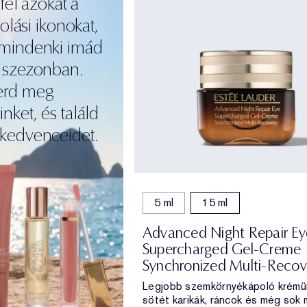
fel azokat a
lási ikonokat,
mindenki imád
 szezonban.
erd meg
inket, és találd
 kedvenceidet.
5 ml
15 ml
Advanced Night Repair Ey
Supercharged Gel-Creme
Synchronized Multi-Recov
Legjobb szemkörnyékápoló krémü
sötét karikák, ráncok és még sok