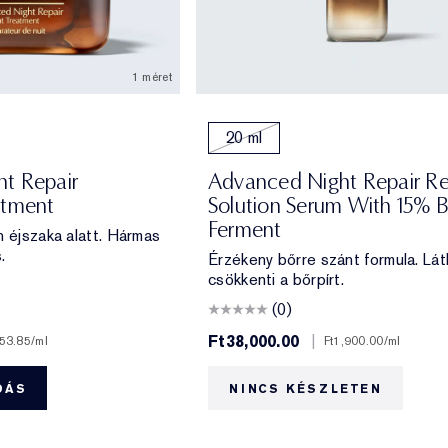
1 méret
20 ml
t Repair
Advanced Night Repair R
atment
Solution Serum With 15% B
Ferment
n éjszaka alatt. Hármas
.
Érzékeny bőrre szánt formula. Lá
csökkenti a bőrpírt.
(0)
Ft38,000.00
|
753.85
/ml
Ft1,900.00
/ml
DÁS
NINCS KÉSZLETEN