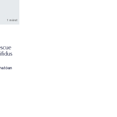
1 méret
escue
ifidus
thatóan