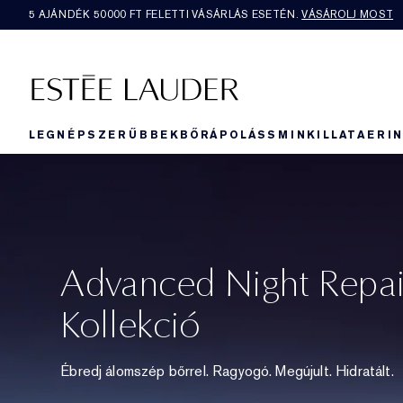
5 AJÁNDÉK 50000​ FT FELETTI VÁSÁRLÁS ESETÉN.
VÁSÁROLJ MOST
LEGNÉPSZERŰBBEK
BŐRÁPOLÁS
SMINK
ILLAT
AERI
Advanced Night Repai
Kollekció
Ébredj álomszép bőrrel. Ragyogó. Megújult. Hidratált.