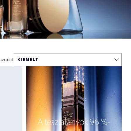
szerint
A tesztalanyok 96 %-