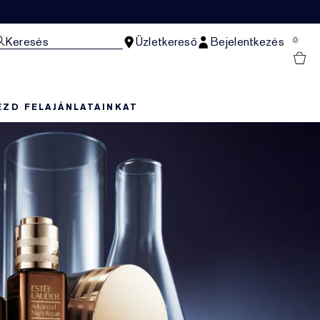
Keresés
Üzletkereső
Bejelentkezés
0
EZD FEL
AJÁNLATAINKAT