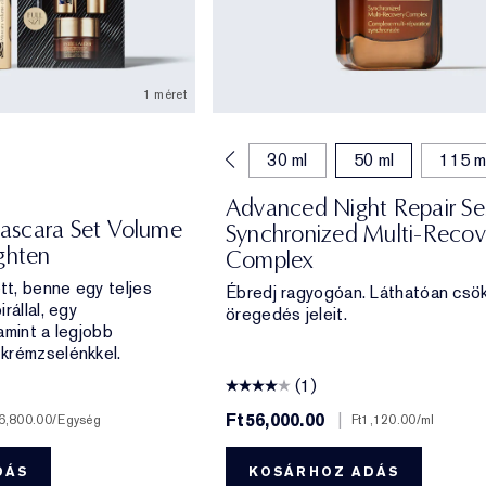
1 méret
7 ml
15 ml
20 ml
30 ml
50 ml
115 m
Advanced Night Repair S
ascara Set Volume
Synchronized Multi-Recov
ghten
Complex
t, benne egy teljes
Ébredj ragyogóan. Láthatóan csök
rállal, egy
öregedés jeleit.
amint a legjobb
krémzselénkkel.
(1)
Ft56,000.00
|
6,800.00
/Egység
Ft1,120.00
/ml
DÁS
KOSÁRHOZ ADÁS