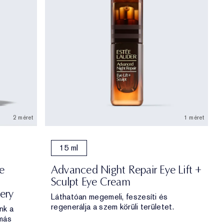
2 méret
1 méret
15 ml
e
Advanced Night Repair Eye Lift +
Sculpt Eye Cream
ery
Láthatóan megemeli, feszesíti és
regenerálja a szem körüli területet.
nk a
 más