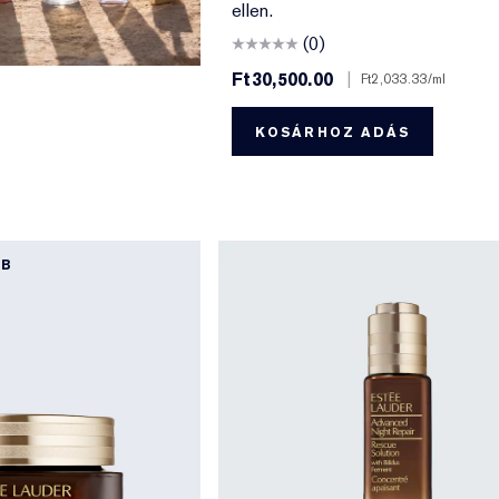
ellen.
(0)
Ft30,500.00
|
Ft2,033.33
/ml
KOSÁRHOZ ADÁS
BB