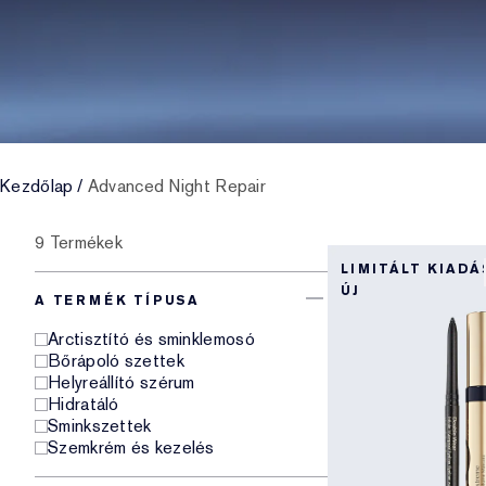
Kezdőlap
/
Advanced Night Repair
9 Termékek
LIMITÁLT KIADÁ
ÚJ
A TERMÉK TÍPUSA
Arctisztító és sminklemosó
Bőrápoló szettek
Helyreállító szérum
Hidratáló
Sminkszettek
Szemkrém és kezelés