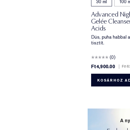
30 ml
100 m
Advanced Nigh
Gelée Cleanse
Acids
Dús, puha habbal 
tisztít.
(0)
Ft4,900.00
|
Ft16
KOSÁRHOZ A
A ny