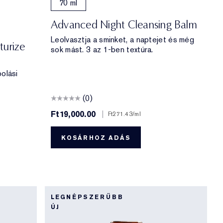
70 ml
Advanced Night Cleansing Balm
Leolvasztja a sminket, a naptejet és még
turize
sok mást. 3 az 1-ben textúra.
polási
(0)
Ft19,000.00
|
Ft271.43
/ml
KOSÁRHOZ ADÁS
LEGNÉPSZERŰBB
ÚJ