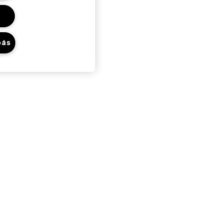
bás
Adatvédelem És
Feltételek
Adatvédelmi Szabályzat
Felhasználói Feltételek
Általános Szerződési Feltételek
Ajándékkártya Felhasználási
Feltételek
Webhely-Sütik Kezelése