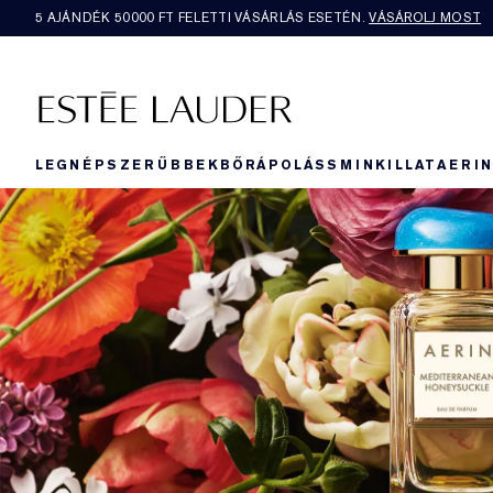
5 AJÁNDÉK 50000​ FT FELETTI VÁSÁRLÁS ESETÉN.
VÁSÁROLJ MOST
LEGNÉPSZERŰBBEK
BŐRÁPOLÁS
SMINK
ILLAT
AERI