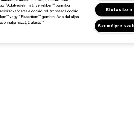
y az ""Adatvédelmi irányelvekben"" bármikor
Elutasítom
mációkat kaphatsz a cookie-ról. Az összes cookie
dom"" vagy ""Elutasítom"" gombra. Az oldal alján
avonhatja hozzájárulását. "
Személyre sza
Az Estée Lauderről
Üzlet
elelősségvállalás
Promóciók
állalati Információk
Üzletkereső
Összetevők Szójegyzéke
arrier