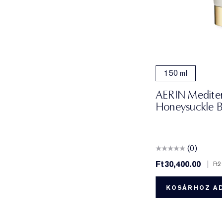
150 ml
AERIN Medite
Honeysuckle 
(0)
Ft30,400.00
|
Ft
KOSÁRHOZ A