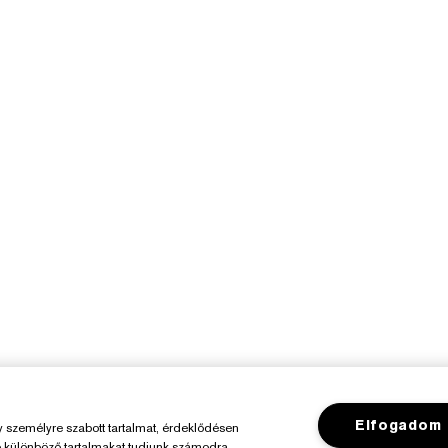
Elfogadom
személyre szabott tartalmat, érdeklődésen
ó különböző tartalmakat tudjunk számodra