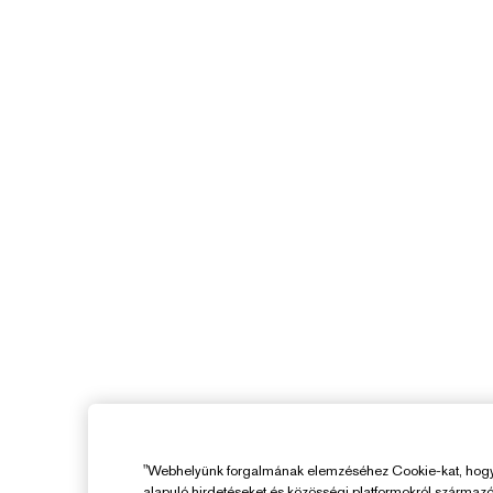
"Webhelyünk forgalmának elemzéséhez Cookie-kat, hogy 
alapuló hirdetéseket és közösségi platformokról származ