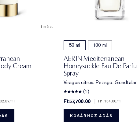
1 méret
50 ml
100 ml
rranean
AERIN Mediterranean
Body Cream
Honeysuckle Eau De Parf
Spray
Virágos citrus. Pezsgő. Gondtalan
(1)
Ft57,700.00
|
202.67
/ml
Ft1,154.00
/ml
DÁS
KOSÁRHOZ ADÁS