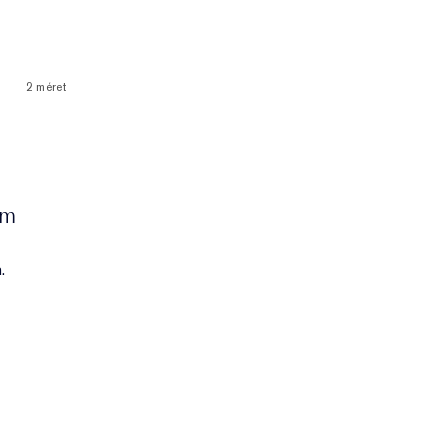
2 méret
um
.