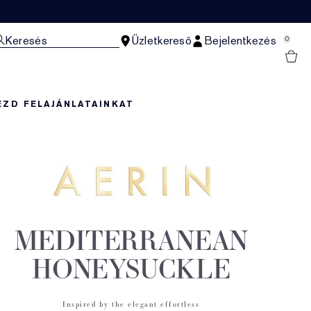
Keresés
Üzletkereső
Bejelentkezés
0
EZD FEL
AJÁNLATAINKAT
MEDITERRANEAN
HONEYSUCKLE
Inspired by the elegant effortless