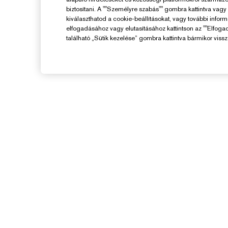
biztosítani. A ""Személyre szabás"" gombra kattintva vag
kiválaszthatod a cookie-beállításokat, vagy további infor
elfogadásához vagy elutasításához kattintson az ""Elfoga
található „Sütik kezelése” gombra kattintva bármikor vissz
Segítségre Van
Szükséged?
F
Rendelés Nyomon Követése
V
Kapcsolat
Kapcsolat a Gyártóval
K
Szállítási Adatok
Visszaküldés És Csere
GYIK