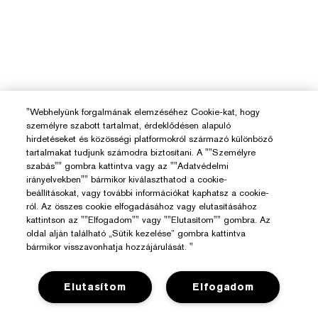
"Webhelyünk forgalmának elemzéséhez Cookie-kat, hogy
személyre szabott tartalmat, érdeklődésen alapuló
hirdetéseket és közösségi platformokról származó különböző
tartalmakat tudjunk számodra biztosítani. A ""Személyre
szabás"" gombra kattintva vagy az ""Adatvédelmi
irányelvekben"" bármikor kiválaszthatod a cookie-
beállításokat, vagy további információkat kaphatsz a cookie-
ról. Az összes cookie elfogadásához vagy elutasításához
kattintson az ""Elfogadom"" vagy ""Elutasítom"" gombra. Az
oldal alján található „Sütik kezelése” gombra kattintva
bármikor visszavonhatja hozzájárulását. "
Elutasítom
Elfogadom