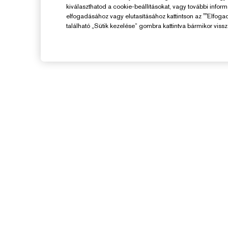
kiválaszthatod a cookie-beállításokat, vagy további infor
elfogadásához vagy elutasításához kattintson az ""Elfoga
található „Sütik kezelése” gombra kattintva bármikor vissz
Segítségre Van
Szükséged?
F
Rendelés Nyomon Követése
V
Kapcsolat
Kapcsolat a Gyártóval
K
Szállítási Adatok
Visszaküldés És Csere
GYIK
Chat Most