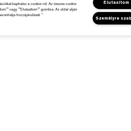
Elutasítom
mációkat kaphatsz a cookie-ról. Az összes cookie
dom"" vagy ""Elutasítom"" gombra. Az oldal alján
avonhatja hozzájárulását. "
Személyre sza
Az Estée Lauderről
Üzlet
elelősségvállalás
Promóciók
állalati Információk
Üzletkereső
Összetevők Szójegyzéke
arrier