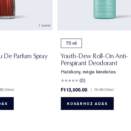
1 méret
75 ml
 De Parfum Spray
Youth-Dew Roll-On Anti-
Perspirant Deodorant
Hatékony, mégis kíméletes
(0)
Ft13,500.00
|
582.09
/ml
Ft180.00
/ml
DÁS
KOSÁRHOZ ADÁS