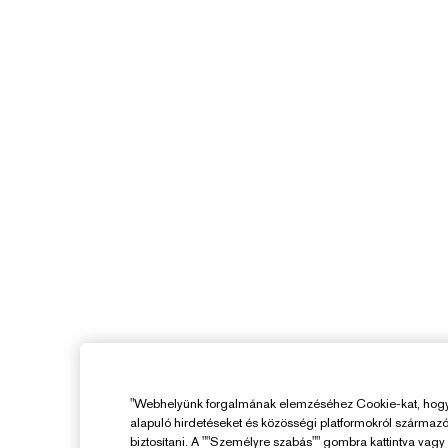
"Webhelyünk forgalmának elemzéséhez Cookie-kat, hogy 
alapuló hirdetéseket és közösségi platformokról származ
biztosítani. A ""Személyre szabás"" gombra kattintva vag