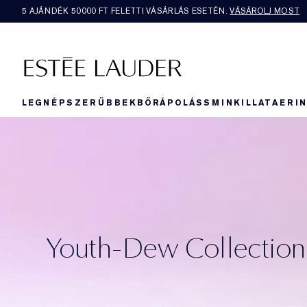
5 AJÁNDÉK 50000​ FT FELETTI VÁSÁRLÁS ESETÉN.
VÁSÁROLJ MOST
LEGNÉPSZERŰBBEK
BŐRÁPOLÁS
SMINK
ILLAT
AERI
Youth-Dew Collection