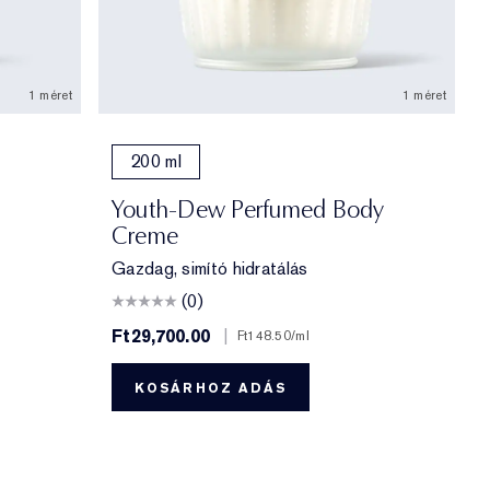
1 méret
1 méret
200 ml
Youth-Dew Perfumed Body
Creme
Gazdag, simító hidratálás
(0)
Ft29,700.00
|
Ft148.50
/ml
KOSÁRHOZ ADÁS