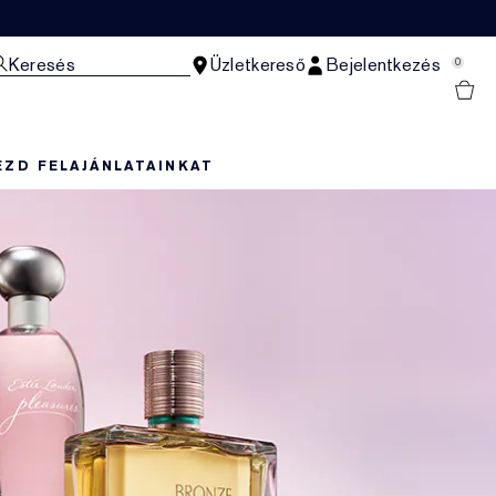
Keresés
Üzletkereső
Bejelentkezés
0
EZD FEL
AJÁNLATAINKAT