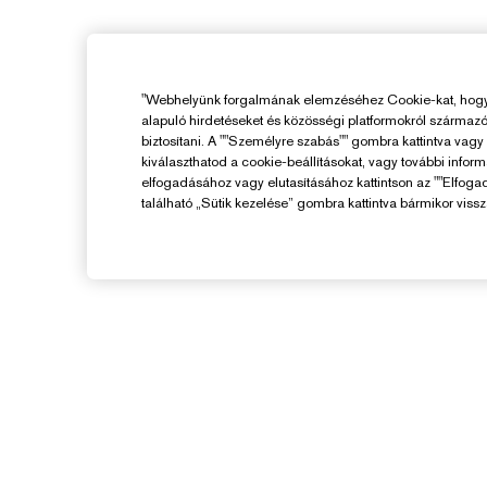
"Webhelyünk forgalmának elemzéséhez Cookie-kat, hogy 
alapuló hirdetéseket és közösségi platformokról származ
biztosítani. A ""Személyre szabás"" gombra kattintva vag
kiválaszthatod a cookie-beállításokat, vagy további infor
elfogadásához vagy elutasításához kattintson az ""Elfoga
található „Sütik kezelése” gombra kattintva bármikor vissz
Segítségre Van
Szükséged?
F
Rendelés Nyomon Követése
V
Kapcsolat