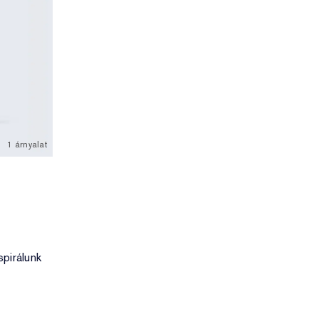
1 árnyalat
a
spirálunk