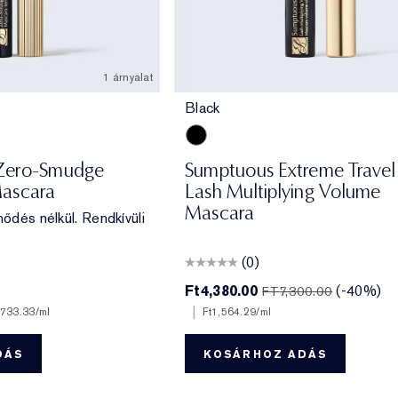
1 árnyalat
Black
Black
Zero-Smudge
Sumptuous Extreme Travel 
Mascara
Lash Multiplying Volume
Mascara
nődés nélkül. Rendkívüli
(0)
Ft4,380.00
(-40%)
FT7,300.00
|
,733.33
/ml
Ft1,564.29
/ml
DÁS
KOSÁRHOZ ADÁS