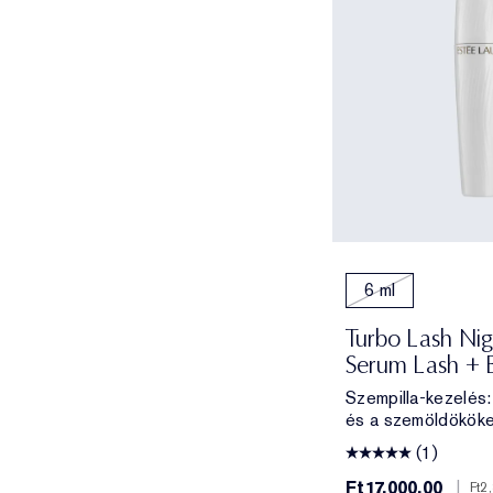
6 ml
Turbo Lash Nig
Serum Lash + 
Szempilla-kezelés: 
és a szemöldököke
(1)
Ft17,000.00
|
Ft2