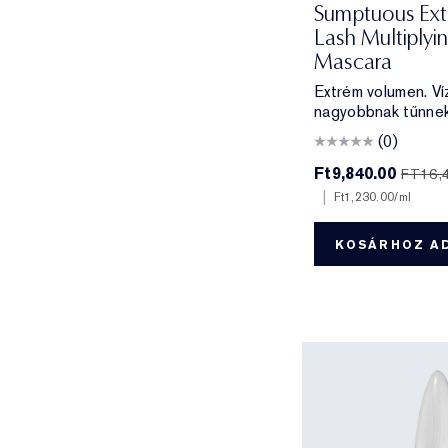
Sumptuous Ext
Lash Multiply
Mascara
Extrém volumen. Víz
nagyobbnak tűnnek
(0)
Ft9,840.00
FT16,
|
Ft1,230.00
/ml
KOSÁRHOZ A