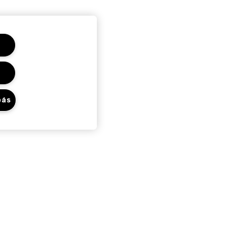
bás
Adatvédelem És
Feltételek
Adatvédelmi Szabályzat
Felhasználói Feltételek