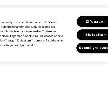
Elfogadom
személyre szabott tartalmat, érdeklődésen
ó különböző tartalmakat tudjunk számodra
y az ""Adatvédelmi irányelvekben"" bármikor
Elutasítom
mációkat kaphatsz a cookie-ról. Az összes cookie
dom"" vagy ""Elutasítom"" gombra. Az oldal alján
avonhatja hozzájárulását. "
Személyre sza
Az Estée Lauderről
Üzlet
elelősségvállalás
Promóciók
állalati Információk
Üzletkereső
Összetevők Szójegyzéke