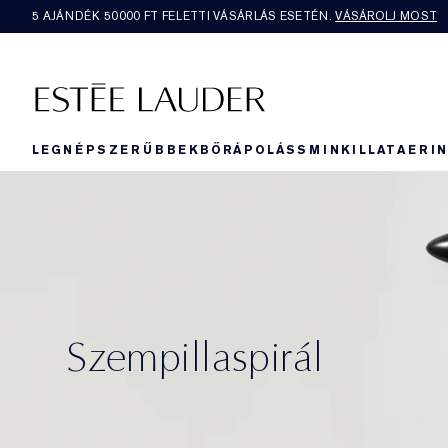
5 AJÁNDÉK 50000​ FT FELETTI VÁSÁRLÁS ESETÉN.
VÁSÁROLJ MOST
LEGNÉPSZERŰBBEK
BŐRÁPOLÁS
SMINK
ILLAT
AERI
Szempillaspirál