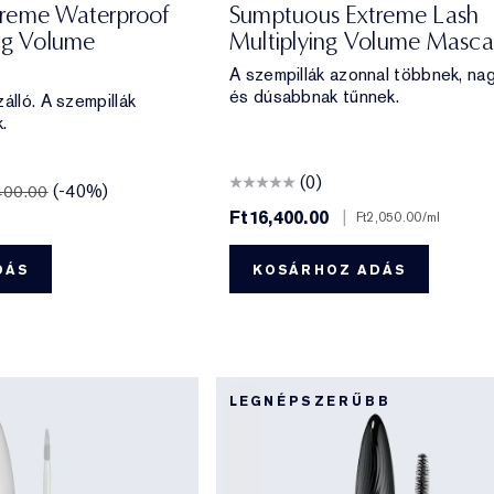
reme Waterproof
Sumptuous Extreme Lash
ing Volume
Multiplying Volume Masca
A szempillák azonnal többnek, n
és dúsabbnak tűnnek.
álló. A szempillák
.
(0)
(-40%)
400.00
Ft16,400.00
|
Ft2,050.00
/ml
DÁS
KOSÁRHOZ ADÁS
LEGNÉPSZERŰBB