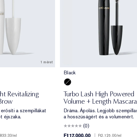
1 méret
Black
Black
ht Revitalizing
Turbo Lash High Powered
Brow
Volume + Length Mascar
erősíti a szempillákat
Dráma. Ápolás. Legjobb szempilla
t éjszaka.
a hosszúságért és a volumenért.
(0)
Ft17,000.00
|
,833.33
/ml
Ft2,125.00
/ml