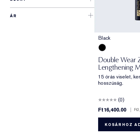
ÁR
Black
Black
Double Wear 
Lengthening 
15 órás viselet, ke
hosszúság.
(0)
Ft16,400.00
|
Ft2
KOSÁRHOZ A