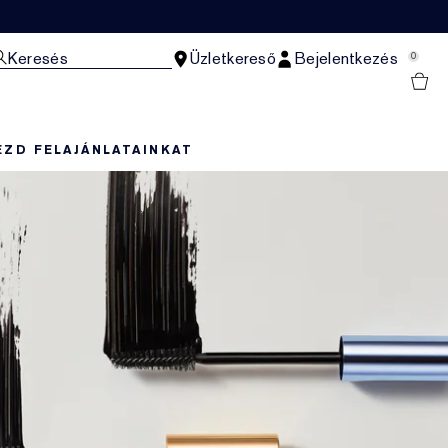
Keresés
Üzletkereső
Bejelentkezés
0
EZD FEL
AJÁNLATAINKAT