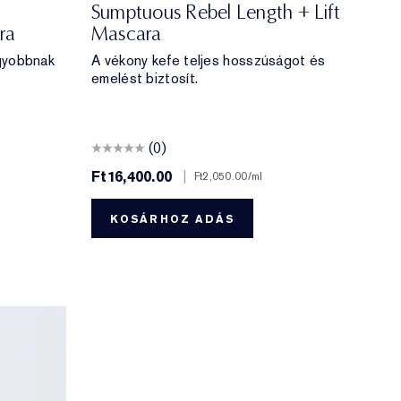
Sumptuous Rebel Length + Lift
ra
Mascara
agyobbnak
A vékony kefe teljes hosszúságot és
emelést biztosít.
(0)
Ft16,400.00
|
Ft2,050.00
/ml
KOSÁRHOZ ADÁS