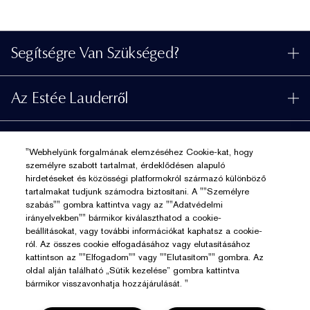
Segítségre Van Szükséged?
Rendelés Nyomon Követése
Az Estée Lauderről
Kapcsolat
Felelősségvállalás
Kapcsolat a Gyártóval
Üzlet
Vállalati Információk
"Webhelyünk forgalmának elemzéséhez Cookie-kat, hogy
Szállítási Adatok
személyre szabott tartalmat, érdeklődésen alapuló
Promóciók
Összetevők Szójegyzéke
hirdetéseket és közösségi platformokról származó különböző
Visszaküldés És Csere
Adatvédelem És Feltételek
tartalmakat tudjunk számodra biztosítani. A ""Személyre
Üzletkereső
Karrier
szabás"" gombra kattintva vagy az ""Adatvédelmi
GYIK
Adatvédelmi Szabályzat
irányelvekben"" bármikor kiválaszthatod a cookie-
Chat Most
beállításokat, vagy további információkat kaphatsz a cookie-
Felhasználói Feltételek
ról. Az összes cookie elfogadásához vagy elutasításához
kattintson az ""Elfogadom"" vagy ""Elutasítom"" gombra. Az
Általános Szerződési Feltételek
oldal alján található „Sütik kezelése” gombra kattintva
Estée Lauder Inc
bármikor visszavonhatja hozzájárulását. "
Ajándékkártya Felhasználási Feltételek