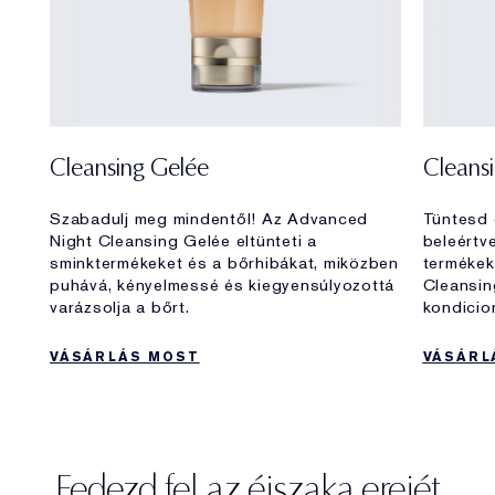
aktiválja a
háromszoros
megújulást.
1
Hidratáltság +58%
Bőrvédelem
Cleansing Gelée
Cleans
2
+40%
Szabadulj meg mindentől! Az Advanced
Tüntesd 
Látható
Night Cleansing Gelée eltünteti a
beleértv
3
sminktermékeket és a bőrhibákat, miközben
termékek
energiaszint +28%
puhává, kényelmessé és kiegyensúlyozottá
Cleansin
varázsolja a bőrt.
kondicio
VÁSÁRLÁS OVERNIGHT
TREATMENT
VÁSÁRLÁS MOST
VÁSÁRL
1
Klinikai tesztelés 26 nőn, egy
alkalmazás után.
2
Klinikai tesztelés 32 nőn, egy
alkalmazás után 2 órával.
3
Klinikai tesztelés 33 nőn, egy
alkalmazás után 12 órával.
Fedezd fel az éjszaka erejét