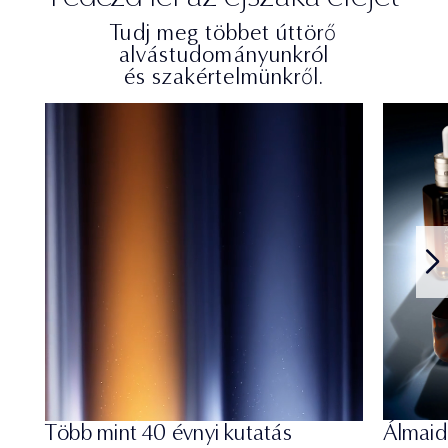
Tudj meg többet úttörő
alvástudományunkról
és szakértelmünkről.
Több mint 40 évnyi kutatás
Álmaid 