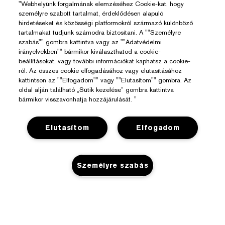
"Webhelyünk forgalmának elemzéséhez Cookie-kat, hogy
személyre szabott tartalmat, érdeklődésen alapuló
hirdetéseket és közösségi platformokról származó különböző
tartalmakat tudjunk számodra biztosítani. A ""Személyre
szabás"" gombra kattintva vagy az ""Adatvédelmi
irányelvekben"" bármikor kiválaszthatod a cookie-
beállításokat, vagy további információkat kaphatsz a cookie-
ról. Az összes cookie elfogadásához vagy elutasításához
kattintson az ""Elfogadom"" vagy ""Elutasítom"" gombra. Az
oldal alján található „Sütik kezelése” gombra kattintva
bármikor visszavonhatja hozzájárulását. "
Elutasítom
Elfogadom
Személyre szabás
Segítségre Van Szükséged?
Rendelés Nyomon Követése
Az Estée Lauderről
NINCS KÉSZLETEN
Kapcsolat