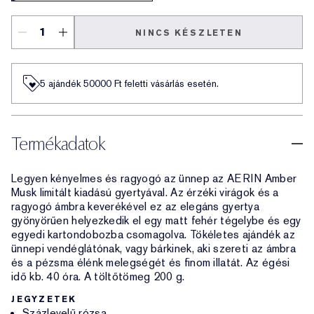
NINCS KÉSZLETEN
5 ajándék 50000​ Ft feletti vásárlás esetén.
Termékadatok
Legyen kényelmes és ragyogó az ünnep az AERIN Amber
Musk limitált kiadású gyertyával. Az érzéki virágok és a
ragyogó ámbra keverékével ez az elegáns gyertya
gyönyörűen helyezkedik el egy matt fehér tégelybe és egy
egyedi kartondobozba csomagolva. Tökéletes ajándék az
ünnepi vendéglátónak, vagy bárkinek, aki szereti az ámbra
és a pézsma élénk melegségét és finom illatát. Az égési
idő kb. 40 óra. A töltőtömeg 200 g.
JEGYZETEK
Százlevelű rózsa