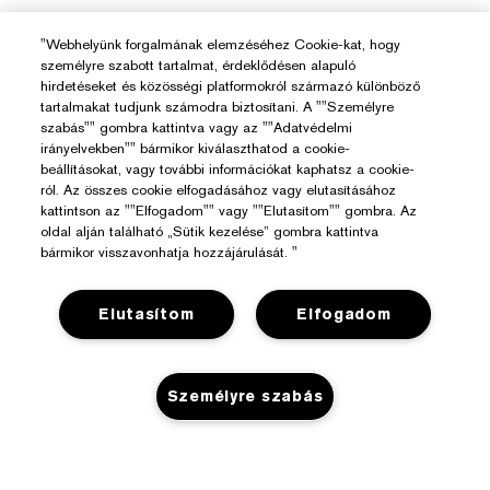
"Webhelyünk forgalmának elemzéséhez Cookie-kat, hogy
személyre szabott tartalmat, érdeklődésen alapuló
hirdetéseket és közösségi platformokról származó különböző
tartalmakat tudjunk számodra biztosítani. A ""Személyre
szabás"" gombra kattintva vagy az ""Adatvédelmi
irányelvekben"" bármikor kiválaszthatod a cookie-
beállításokat, vagy további információkat kaphatsz a cookie-
ról. Az összes cookie elfogadásához vagy elutasításához
kattintson az ""Elfogadom"" vagy ""Elutasítom"" gombra. Az
oldal alján található „Sütik kezelése” gombra kattintva
bármikor visszavonhatja hozzájárulását. "
Elutasítom
Elfogadom
Személyre szabás
Segítségre Van Szükséged?
Rendelés Nyomon Követése