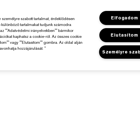
Elfogadom
személyre szabott tartalmat, érdeklődésen
ó különböző tartalmakat tudjunk számodra
y az ""Adatvédelmi irányelvekben"" bármikor
Elutasítom
mációkat kaphatsz a cookie-ról. Az összes cookie
dom"" vagy ""Elutasítom"" gombra. Az oldal alján
avonhatja hozzájárulását. "
Személyre sza
Az Estée Lauderről
Üzlet
elelősségvállalás
Promóciók
állalati Információk
Üzletkereső
Összetevők Szójegyzéke
arrier