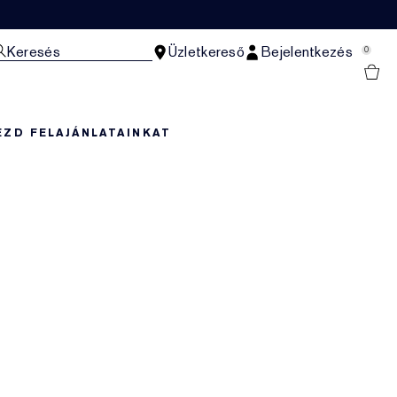
Keresés
Üzletkereső
Bejelentkezés
0
EZD FEL
AJÁNLATAINKAT