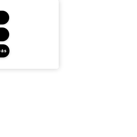
bás
Adatvédelem És
Feltételek
Adatvédelmi Szabályzat
Felhasználói Feltételek
Általános Szerződési Feltételek