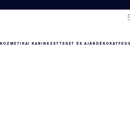
N
KOZMETIKAI KABIN
SZETTEKET ÉS AJÁNDÉKOKAT
FED