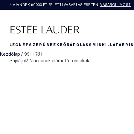
5 AJÁNDÉK 50000​ FT FELETTI VÁSÁRLÁS ESETÉN.
VÁSÁROLJ MOST
LEGNÉPSZERŰBBEK
BŐRÁPOLÁS
SMINK
ILLAT
AERI
Kezdőlap
/
9911781
Sajnáljuk! Nincsenek elérhető termékek.