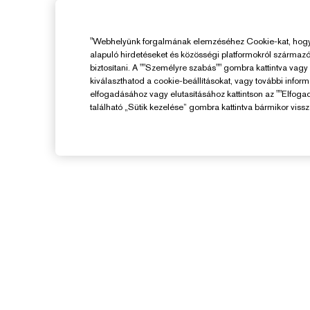
"Webhelyünk forgalmának elemzéséhez Cookie-kat, hogy 
alapuló hirdetéseket és közösségi platformokról származ
biztosítani. A ""Személyre szabás"" gombra kattintva vag
kiválaszthatod a cookie-beállításokat, vagy további infor
elfogadásához vagy elutasításához kattintson az ""Elfoga
található „Sütik kezelése” gombra kattintva bármikor vissz
Segítségre Van
Szükséged?
F
Rendelés Nyomon Követése
V
Kapcsolat
Kapcsolat a Gyártóval
K