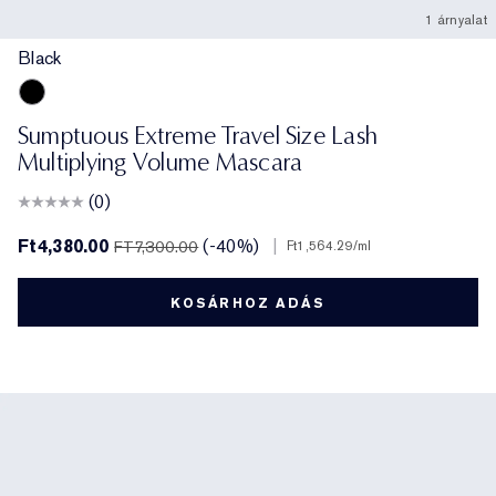
1 árnyalat
Black
Black
Sumptuous Extreme Travel Size Lash
Multiplying Volume Mascara
(0)
Ft4,380.00
(-40%)
|
FT7,300.00
Ft1,564.29
/ml
KOSÁRHOZ ADÁS