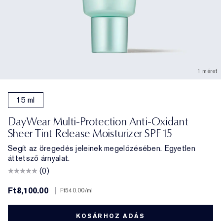
1 méret
15 ml
DayWear Multi-Protection Anti-Oxidant
Sheer Tint Release Moisturizer SPF 15
Segít az öregedés jeleinek megelőzésében. Egyetlen
áttetsző árnyalat.
(0)
Ft8,100.00
|
Ft540.00
/ml
KOSÁRHOZ ADÁS