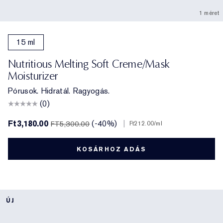
1 méret
15 ml
Nutritious Melting Soft Creme/Mask
Moisturizer
Pórusok. Hidratál. Ragyogás.
(0)
Ft3,180.00
(-40%)
|
FT5,300.00
Ft212.00
/ml
KOSÁRHOZ ADÁS
ÚJ