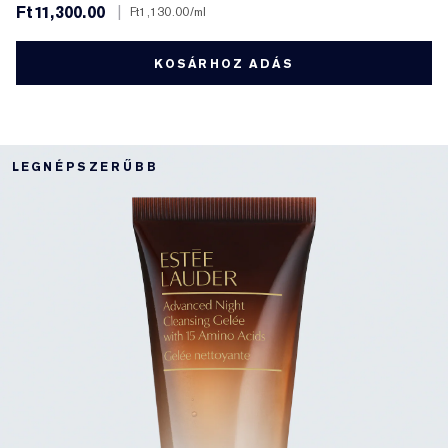
Ft11,300.00
|
Ft1,130.00
/ml
KOSÁRHOZ ADÁS
LEGNÉPSZERŰBB