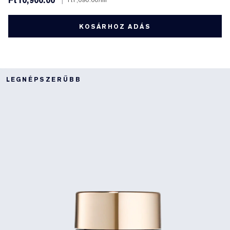
Ft10,900.00
|
Ft1,090.00
/ml
KOSÁRHOZ ADÁS
LEGNÉPSZERŰBB