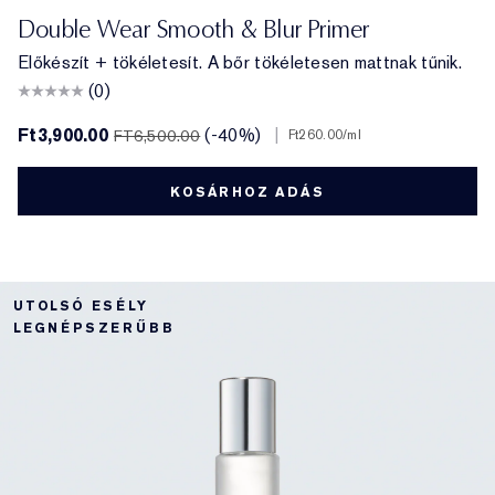
Double Wear Smooth & Blur Primer
Előkészít + tökéletesít. A bőr tökéletesen mattnak tűnik.
(0)
Ft3,900.00
(-40%)
|
FT6,500.00
Ft260.00
/ml
KOSÁRHOZ ADÁS
UTOLSÓ ESÉLY
LEGNÉPSZERŰBB