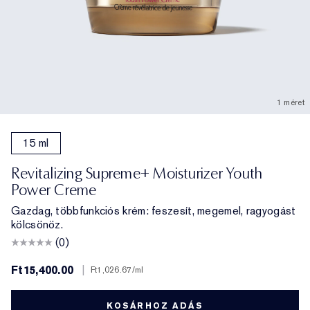
1 méret
15 ml
Revitalizing Supreme+ Moisturizer Youth
Power Creme
Gazdag, többfunkciós krém: feszesít, megemel, ragyogást
kölcsönöz.
(0)
Ft15,400.00
|
Ft1,026.67
/ml
KOSÁRHOZ ADÁS