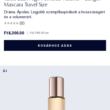
Mascara Travel Size
Dráma. Ápolás. Legjobb szempillaspirálunk a hosszúságért
és a volumenért.
(0)
Ft8,300.00
|
Ft2,766.67
/ml
KOSÁRHOZ ADÁS
ÚJ