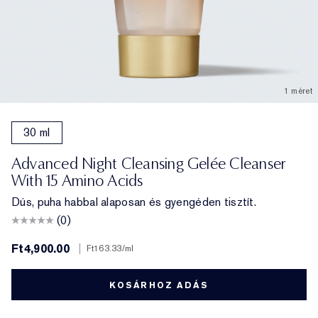
1 méret
30 ml
Advanced Night Cleansing Gelée Cleanser
With 15 Amino Acids
Dús, puha habbal alaposan és gyengéden tisztít.
(0)
Ft4,900.00
|
Ft163.33
/ml
KOSÁRHOZ ADÁS