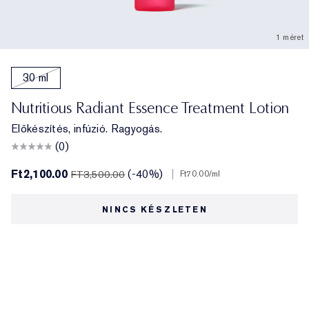
1 méret
30 ml
Nutritious Radiant Essence Treatment Lotion
Előkészítés, infúzió. Ragyogás.
(0)
Ft2,100.00
(-40%)
|
FT3,500.00
Ft70.00
/ml
NINCS KÉSZLETEN