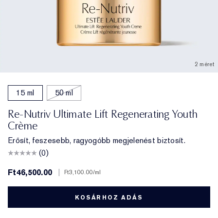
2 méret
15 ml
50 ml
Re-Nutriv Ultimate Lift Regenerating Youth
Crème
Erősít, feszesebb, ragyogóbb megjelenést biztosít.
(0)
Ft46,500.00
|
Ft3,100.00
/ml
KOSÁRHOZ ADÁS