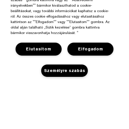
irányelvekben"" bármikor kiválaszthatod a cookie-
beállításokat, vagy további információkat kaphatsz a cookie-
ról. Az összes cookie elfogadásához vagy elutasításához
kattintson az ""Elfogadom"" vagy ""Elutasítom"" gombra. Az
oldal alján található „Sütik kezelése” gombra kattintva
bármikor visszavonhatja hozzájárulását. "
Elutasítom
Elfogadom
Segítségre Van Szükséged?
Személyre szabás
Rendelés Nyomon Követése
Az Estée Lauderről
Kapcsolat
Felelősségvállalás
Kapcsolat a Gyártóval
Üzlet
Vállalati Információk
Szállítási Adatok
Promóciók
Összetevők Szójegyzéke
Visszaküldés És Csere
Adatvédelem És Feltételek
Üzletkereső
Karrier