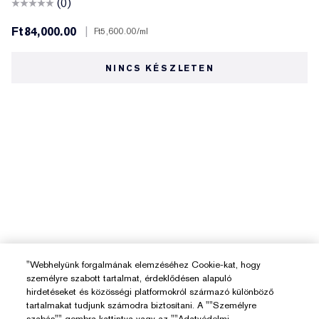
(0)
Ft84,000.00
|
Ft5,600.00
/ml
NINCS KÉSZLETEN
"Webhelyünk forgalmának elemzéséhez Cookie-kat, hogy
személyre szabott tartalmat, érdeklődésen alapuló
hirdetéseket és közösségi platformokról származó különböző
tartalmakat tudjunk számodra biztosítani. A ""Személyre
szabás"" gombra kattintva vagy az ""Adatvédelmi