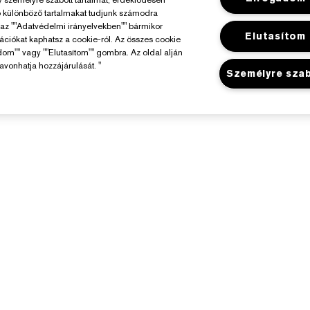
ó különböző tartalmakat tudjunk számodra
y az ""Adatvédelmi irányelvekben"" bármikor
Elutasítom
mációkat kaphatsz a cookie-ról. Az összes cookie
dom"" vagy ""Elutasítom"" gombra. Az oldal alján
avonhatja hozzájárulását. "
Személyre sza
Az Estée Lauderről
Üzlet
elelősségvállalás
Promóciók
állalati Információk
Üzletkereső
Összetevők Szójegyzéke
arrier