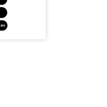
bás
Adatvédelem És
Feltételek
Adatvédelmi Szabályzat
Felhasználói Feltételek
Általános Szerződési Feltételek
Ajándékkártya Felhasználási
Feltételek
Webhely-Sütik Kezelése