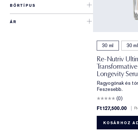
BŐRTÍPUS
ÁR
30 ml
30 ml
Re-Nutriv Ult
Transformative 
Longevity Ser
Ragyogónak és tón
Feszesebb.
(0)
Ft127,500.00
|
Ft
KOSÁRHOZ A