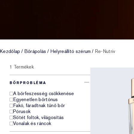
Kezdőlap
/
Bőrápolás
/
Helyreállító szérum
/
Re-Nutriv
1 Termékek
BŐRPROBLÉMA
A bőrfeszesség csökkenése
Egyenetlen bőrtónus
Fakó, fáradtnak tűnő bőr
Pórusok
Sötét foltok, világosítás
Vonalak és ráncok