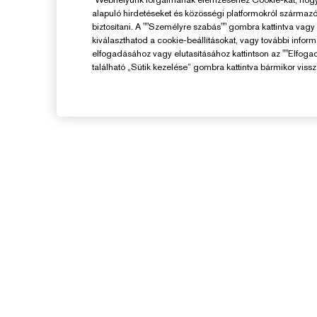
alapuló hirdetéseket és közösségi platformokról származ
biztosítani. A ""Személyre szabás"" gombra kattintva vag
kiválaszthatod a cookie-beállításokat, vagy további infor
elfogadásához vagy elutasításához kattintson az ""Elfoga
található „Sütik kezelése” gombra kattintva bármikor vissz
Segítségre Van
Szükséged?
F
Rendelés Nyomon Követése
V
Kapcsolat
Kapcsolat a Gyártóval
K
Szállítási Adatok
Visszaküldés És Csere