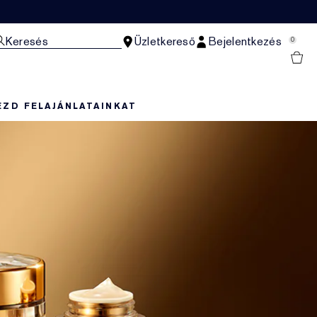
Keresés
Üzletkereső
Bejelentkezés
0
EZD FEL
AJÁNLATAINKAT