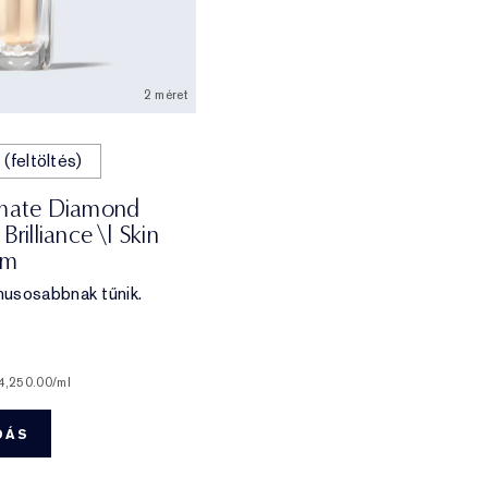
2 méret
 (feltöltés)
imate Diamond
Brilliance \| Skin
um
usosabbnak tűnik.
4,250.00
/ml
DÁS