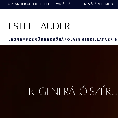
5 AJÁNDÉK 50000​ FT FELETTI VÁSÁRLÁS ESETÉN.
VÁSÁROLJ MOST
LEGNÉPSZERŰBBEK
BŐRÁPOLÁS
SMINK
ILLAT
AERI
REGENERÁLÓ SZÉR