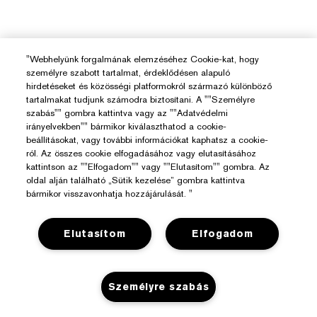
"Webhelyünk forgalmának elemzéséhez Cookie-kat, hogy
személyre szabott tartalmat, érdeklődésen alapuló
hirdetéseket és közösségi platformokról származó különböző
tartalmakat tudjunk számodra biztosítani. A ""Személyre
szabás"" gombra kattintva vagy az ""Adatvédelmi
irányelvekben"" bármikor kiválaszthatod a cookie-
beállításokat, vagy további információkat kaphatsz a cookie-
ról. Az összes cookie elfogadásához vagy elutasításához
kattintson az ""Elfogadom"" vagy ""Elutasítom"" gombra. Az
oldal alján található „Sütik kezelése” gombra kattintva
bármikor visszavonhatja hozzájárulását. "
Elutasítom
Elfogadom
Személyre szabás
Segítségre Van Szükséged?