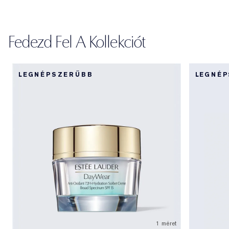
Fedezd Fel A Kollekciót
LEGNÉPSZERŰBB
LEGNÉ
1 méret