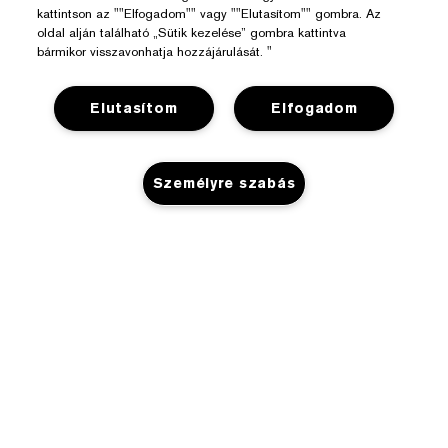
kattintson az ""Elfogadom"" vagy ""Elutasítom"" gombra. Az
oldal alján található „Sütik kezelése” gombra kattintva
bármikor visszavonhatja hozzájárulását. "
Elutasítom
Elfogadom
Segítségre Van Szükséged?
Személyre szabás
Rendelés Nyomon Követése
Az Estée Lauderről
Kapcsolat
Felelősségvállalás
KOSÁRHOZ ADÁS
Kapcsolat a Gyártóval
Üzlet
Vállalati Információk
Szállítási Adatok
Promóciók
Összetevők Szójegyzéke
Visszaküldés És Csere
Adatvédelem És Feltételek
Üzletkereső
Karrier
GYIK
Adatvédelmi Szabályzat
Chat Most
Felhasználói Feltételek