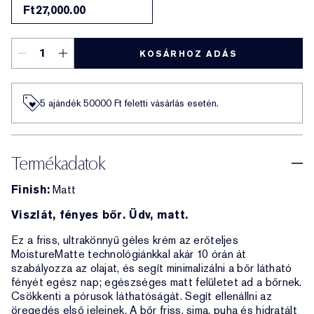
Ft27,000.00
KOSÁRHOZ ADÁS
5 ajándék 50000​ Ft feletti vásárlás esetén.
Termékadatok
Finish:
Matt
Viszlát, fényes bőr. Üdv, matt.
Ez a friss, ultrakönnyű géles krém az erőteljes
MoistureMatte technológiánkkal akár 10 órán át
szabályozza az olajat, és segít minimalizálni a bőr látható
fényét egész nap; egészséges matt felületet ad a bőrnek.
Csökkenti a pórusok láthatóságát. Segít ellenállni az
öregedés első jeleinek. A bőr friss, sima, puha és hidratált