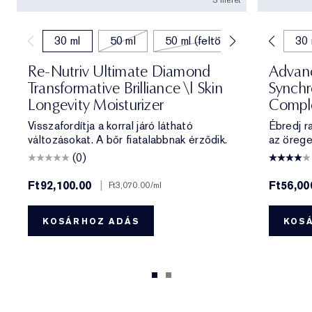
3 méret
30 ml
50 ml
7 ml
50 ml (feltöltés)
15 ml
20 ml
30 
Re-Nutriv Ultimate Diamond
Advanc
Transformative Brilliance \| Skin
Synchr
Longevity Moisturizer
Compl
Visszafordítja a korral járó látható
Ébredj r
változásokat. A bőr fiatalabbnak érződik.
az örege
(0)
Ft92,100.00
|
Ft56,00
Ft3,070.00
/ml
KOSÁRHOZ ADÁS
KOS