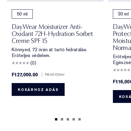
50 ml
30 ml
DayWear Moisturizer Anti-
DayWea
Oxidant 72H-Hydration Sorbet
Protec
Creme SPF 15
Moistu
Norma
Könnyed, 72 órán át tartó hidratálás.
Erőteljes védelem.
Erőtelje
Egészsé
(0)
Ft27,000.00
|
Ft540.00
/ml
Ft16,00
KOSÁRHOZ ADÁS
KOS