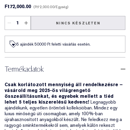
Ft72,000.00
Ft72,000.00
/Egység
NINCS KÉSZLETEN
5 ajándék 50000​ Ft feletti vásárlás esetén.
Termékadatok
Csak korlátozott mennyiség áll rendelkezésre –
vásárold meg 2025-ös világrengető
összeállításunkat, és egyebek mellett a tiéd
lehet 5 teljes kiszerelésű kedvenc!
Legnagyobb
ajándékunk, egyetlen örömteli kollekcióban. Mindez egy
luxus minőségű úti csomagban, amely 100%-ban
újrahasznosított anyagokból készült. Ne feledkezz meg a
ragyogó sminktermékekről sem, amelyek külön rekeszt