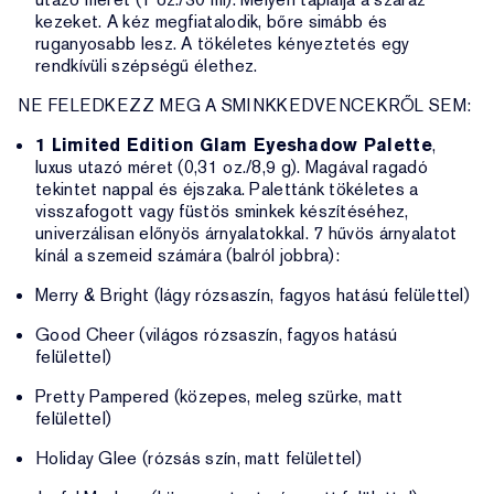
kezeket. A kéz megfiatalodik, bőre simább és
ruganyosabb lesz. A tökéletes kényeztetés egy
rendkívüli szépségű élethez.
NE FELEDKEZZ MEG A SMINKKEDVENCEKRŐL SEM:
1 Limited Edition Glam Eyeshadow Palette
,
luxus utazó méret (0,31 oz./8,9 g). Magával ragadó
tekintet nappal és éjszaka. Palettánk tökéletes a
visszafogott vagy füstös sminkek készítéséhez,
univerzálisan előnyös árnyalatokkal. 7 hűvös árnyalatot
kínál a szemeid számára (balról jobbra):
Merry & Bright (lágy rózsaszín, fagyos hatású felülettel)
Good Cheer (világos rózsaszín, fagyos hatású
felülettel)
Pretty Pampered (közepes, meleg szürke, matt
felülettel)
Holiday Glee (rózsás szín, matt felülettel)