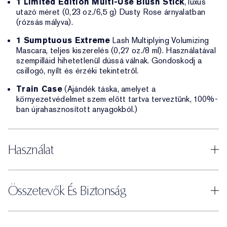
1 Limited Edition Multi-Use Blush Stick
, luxus
utazó méret (0,23 oz./6,5 g) Dusty Rose árnyalatban
(rózsás mályva).
1 Sumptuous Extreme
Lash Multiplying Volumizing
Mascara, teljes kiszerelés (0,27 oz./8 ml). Használatával
szempilláid hihetetlenül dússá válnak. Gondoskodj a
csillogó, nyílt és érzéki tekintetről.
Train Case
(Ajándék táska, amelyet a
környezetvédelmet szem előtt tartva terveztünk, 100%-
ban újrahasznosított anyagokból.)
Használat
Összetevők És Biztonság