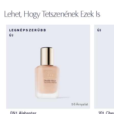
Lehet, Hogy Tetszenének Ezek Is
LEGNÉPSZERŰBB
ÚJ
ÚJ
56 Árnyalat
0N1 Alabaster
701 Che