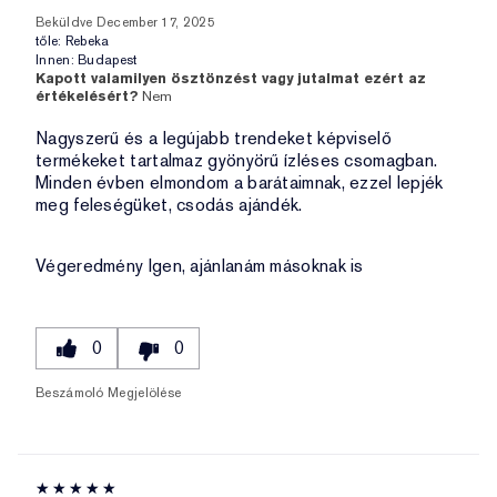
Beküldve
December 17, 2025
tőle:
Rebeka
Innen:
Budapest
Kapott valamilyen ösztönzést vagy jutalmat ezért az
értékelésért?
Nem
Nagyszerű és a legújabb trendeket képviselő
termékeket tartalmaz gyönyörű ízléses csomagban.
Minden évben elmondom a barátaimnak, ezzel lepjék
meg feleségüket, csodás ajándék.
Végeredmény
Igen, ajánlanám másoknak is
0
0
Beszámoló Megjelölése