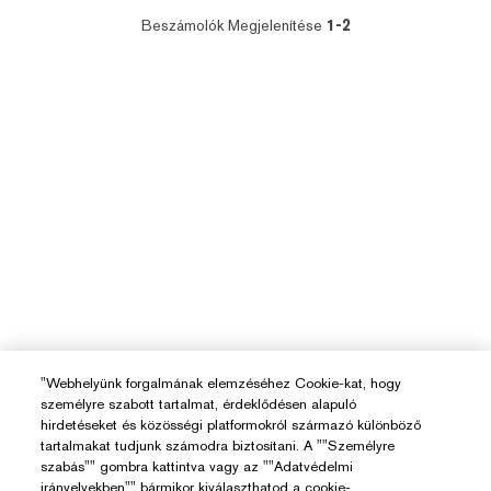
Beszámolók Megjelenítése
1-2
"Webhelyünk forgalmának elemzéséhez Cookie-kat, hogy
személyre szabott tartalmat, érdeklődésen alapuló
hirdetéseket és közösségi platformokról származó különböző
tartalmakat tudjunk számodra biztosítani. A ""Személyre
szabás"" gombra kattintva vagy az ""Adatvédelmi
irányelvekben"" bármikor kiválaszthatod a cookie-