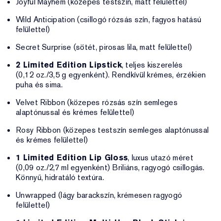
Joyful Mayhem (közepes testszín, matt felülettel)
Wild Anticipation (csillogó rózsás szín, fagyos hatású
felülettel)
Secret Surprise (sötét, pirosas lila, matt felülettel)
2 Limited Edition Lipstick
, teljes kiszerelés
(0,12 oz./3,5 g egyenként). Rendkívül krémes, érzékien
puha és sima.
Velvet Ribbon (közepes rózsás szín semleges
alaptónussal és krémes felülettel)
Rosy Ribbon (közepes testszín semleges alaptónussal
és krémes felülettel)
1 Limited Edition Lip Gloss
, luxus utazó méret
(0,09 oz./2,7 ml egyenként) Briliáns, ragyogó csillogás.
Könnyű, hidratáló textúra.
Unwrapped (lágy barackszín, krémesen ragyogó
felülettel)