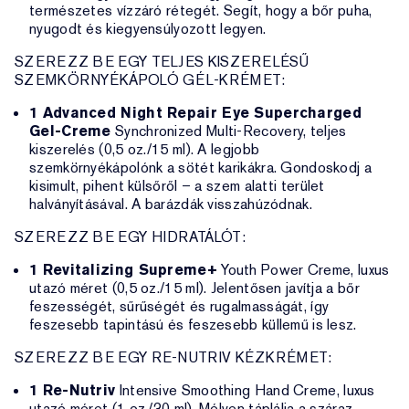
természetes vízzáró rétegét. Segít, hogy a bőr puha,
nyugodt és kiegyensúlyozott legyen.
SZEREZZ BE EGY TELJES KISZERELÉSŰ
SZEMKÖRNYÉKÁPOLÓ GÉL-KRÉMET:
1 Advanced Night Repair Eye Supercharged
Gel-Creme
Synchronized Multi-Recovery, teljes
kiszerelés (0,5 oz./15 ml). A legjobb
szemkörnyékápolónk a sötét karikákra. Gondoskodj a
kisimult, pihent külsőről – a szem alatti terület
halványításával. A barázdák visszahúzódnak.
SZEREZZ BE EGY HIDRATÁLÓT:
1 Revitalizing Supreme+
Youth Power Creme, luxus
utazó méret (0,5 oz./15 ml). Jelentősen javítja a bőr
feszességét, sűrűségét és rugalmasságát, így
feszesebb tapintású és feszesebb küllemű is lesz.
SZEREZZ BE EGY RE-NUTRIV KÉZKRÉMET:
1 Re-Nutriv
Intensive Smoothing Hand Creme, luxus
utazó méret (1 oz./30 ml). Mélyen táplálja a száraz