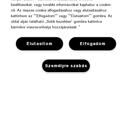
beállításokat, vagy további információkat kaphatsz a cookie-
ról. Az összes cookie elfogadásához vagy elutasításához
kattintson az ""Elfogadom"" vagy ""Elutasítom"" gombra. Az
oldal alján található „Sütik kezelése” gombra kattintva
bármikor visszavonhatja hozzájárulását. "
Elutasítom
Elfogadom
Segítségre Van Szükséged?
Rendelés Nyomon Követése
Az Estée Lauderről
Személyre szabás
Kapcsolat
Felelősségvállalás
Kapcsolat a Gyártóval
Üzlet
Vállalati Információk
Szállítási Adatok
NINCS KÉSZLETEN
Promóciók
Összetevők Szójegyzéke
Visszaküldés És Csere
Adatvédelem És Feltételek
Üzletkereső
Karrier
GYIK
Adatvédelmi Szabályzat
Chat Most
Felhasználói Feltételek