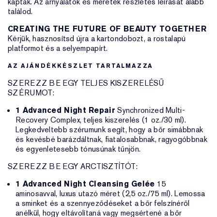
kaptak. Az árnyalatok és méretek részletes leírását alább
találod.
CREATING THE FUTURE OF BEAUTY TOGETHER
Kérjük, hasznosítsd újra a kartondobozt, a rostalapú
platformot és a selyempapírt.
AZ AJÁNDÉKKÉSZLET TARTALMAZZA
SZEREZZ BE EGY TELJES KISZERELÉSŰ
SZÉRUMOT:
1 Advanced Night Repair
Synchronized Multi-
Recovery Complex, teljes kiszerelés (1 oz./30 ml).
Legkedveltebb szérumunk segít, hogy a bőr simábbnak
és kevésbé barázdáltnak, fiatalosabbnak, ragyogóbbnak
és egyenletesebb tónusúnak tűnjön.
SZEREZZ BE EGY ARCTISZTÍTÓT:
1 Advanced Night Cleansing Gelée
15
aminosavval, luxus utazó méret (2,5 oz./75 ml). Lemossa
a sminket és a szennyeződéseket a bőr felszínéről
anélkül, hogy eltávolítaná vagy megsértené a bőr