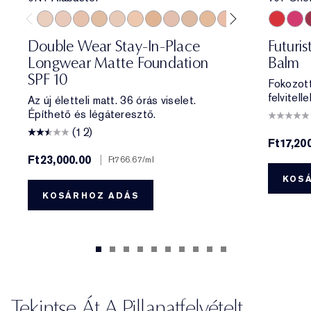
0N1 Alabaster
1C0 Shell
1N0 Porcelain
1W0 Warm Porcelain
1C1 Cool Bone
1N1 Ivory Nude
1W1 Bone
1C2 Petal
1N2 Ecru
1W2 Sand
2C0 Cool Vanilla
2C1 Pure Beig
2N1 Desert
701 Cher
2W1 Da
706 R
2W1.
7
Double Wear Stay-In-Place
Futuri
Longwear Matte Foundation
Balm
SPF 10
Fokozott
felvitelle
Az új életteli matt. 36 órás viselet.
Építhető és légáteresztő.
(12)
Ft17,20
Ft23,000.00
|
Ft766.67
/ml
KOS
KOSÁRHOZ ADÁS
Tekintse Át A Pillanatfelvételt