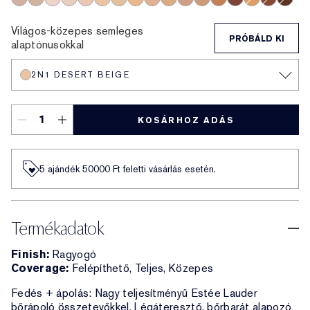
3C2 Pebble
2N2 Buff
1N0 Porcelain
1N2 Ecru
2C3 Fresco
2N1 Desert Beige
1W2 Sand
2W1 Dawn
3N1 Ivory Beige
3W1 Tawny
3N2 Wheat
4N1 Shell Beige
5W1 Bronze
7N2 Rich Amber
4W1 Honey B
6W1 Sand
8N2 Ri
Világos-közepes semleges
PRÓBÁLD KI
alaptónusokkal
2N1 DESERT BEIGE
KOSÁRHOZ ADÁS
5 ajándék 50000​ Ft feletti vásárlás esetén.
Termékadatok
Finish:
Ragyogó
Coverage:
Felépíthető, Teljes, Közepes
Fedés + ápolás: Nagy teljesítményű Estée Lauder
bőrápoló összetevőkkel. Légáteresztő, bőrbarát alapozó