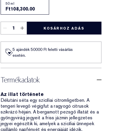
50 ml
Ft108,300.00
KOSÁRHOZ ADÁS
5 ajándék 50000​ Ft feletti vásárlás
esetén.
Termékadatok
Az illat története
Délutáni séta egy szicíliai citromligetben. A
tengeri levegő végigfut a ragyogó citrusok
szikrázó héjain. A bergamott pezsgő illatát és a
gyöngyvirág jegyeit a friss jázmin jellegzetes
jegyei egészítik ki, amelyek a szicíliai ünnepek
csillámló napfényét és energiáját idézik.