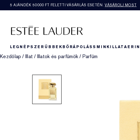
5 AJÁNDÉK 50000​ FT FELETTI VÁSÁRLÁS ESETÉN.
VÁSÁROLJ MOST
LEGNÉPSZERŰBBEK
BŐRÁPOLÁS
SMINK
ILLAT
AERI
Kezdőlap
/
Illat
/
Illatok és parfümök
/
Parfüm