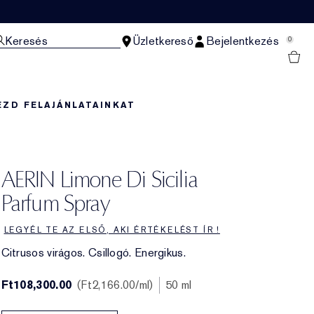
Keresés
Üzletkereső
Bejelentkezés
0
EZD FEL
AJÁNLATAINKAT
AERIN Limone Di Sicilia
Parfum Spray
LEGYÉL TE AZ ELSŐ, AKI ÉRTÉKELÉST ÍR !
Citrusos virágos. Csillogó. Energikus.
Ft108,300.00
Ft2,166.00
/ml
50 ml