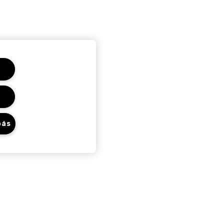
bás
Adatvédelem És
Feltételek
Adatvédelmi Szabályzat