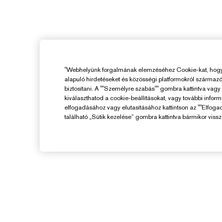
"Webhelyünk forgalmának elemzéséhez Cookie-kat, hogy 
alapuló hirdetéseket és közösségi platformokról származ
biztosítani. A ""Személyre szabás"" gombra kattintva vag
kiválaszthatod a cookie-beállításokat, vagy további infor
elfogadásához vagy elutasításához kattintson az ""Elfoga
található „Sütik kezelése” gombra kattintva bármikor vissz
Segítségre Van
Szükséged?
F
Rendelés Nyomon Követése
V