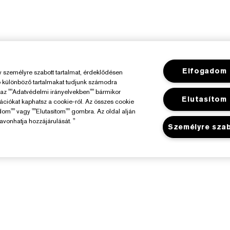
Elfogadom
személyre szabott tartalmat, érdeklődésen
ó különböző tartalmakat tudjunk számodra
y az ""Adatvédelmi irányelvekben"" bármikor
Elutasítom
mációkat kaphatsz a cookie-ról. Az összes cookie
dom"" vagy ""Elutasítom"" gombra. Az oldal alján
avonhatja hozzájárulását. "
Személyre sza
Az Estée Lauderről
Üzlet
elelősségvállalás
Promóciók
állalati Információk
Üzletkereső