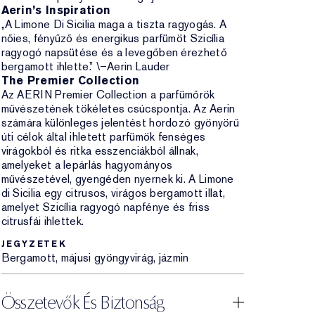
Aerin’s Inspiration
„A Limone Di Sicilia maga a tiszta ragyogás. A
nőies, fényűző és energikus parfümöt Szicília
ragyogó napsütése és a levegőben érezhető
bergamott ihlette.” \–Aerin Lauder
The Premier Collection
Az AERIN Premier Collection a parfümőrök
művészetének tökéletes csúcspontja. Az Aerin
számára különleges jelentést hordozó gyönyörű
úti célok által ihletett parfümök fenséges
virágokból és ritka esszenciákból állnak,
amelyeket a lepárlás hagyományos
művészetével, gyengéden nyernek ki. A Limone
di Sicilia egy citrusos, virágos bergamott illat,
amelyet Szicília ragyogó napfénye és friss
citrusfái ihlettek.
JEGYZETEK
Bergamott, májusi gyöngyvirág, jázmin
Összetevők És Biztonság