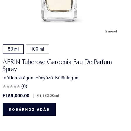
2 méret
50 ml
100 ml
AERIN Tuberose Gardenia Eau De Parfum
Spray
Időtlen virágos. Fényűző. Különleges.
(0)
Ft59,000.00
|
F
Ft1,180.00
/ml
KOSÁRHOZ ADÁS