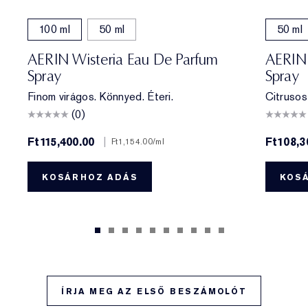
100 ml
50 ml
50 ml
AERIN Wisteria Eau De Parfum
AERIN 
Spray
Spray
Finom virágos. Könnyed. Éteri.
Citrusos 
(0)
Ft115,400.00
|
Ft108,3
Ft1,154.00
/ml
KOSÁRHOZ ADÁS
KOS
ÍRJA MEG AZ ELSŐ BESZÁMOLÓT