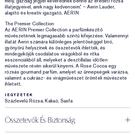
mély, gazdag jegyei keverednek benne az eredeti rózsa
illatjegyeivel, amik nagy kedvenceim.” – Aerin Lauder,
alapító és kreatív igazgató, AERIN
The Premier Collection
Az AERIN Premier Collection a parfümkészítő
művészetének legmagasabb szintű kifejezése. Valamennyi
illatát Aerin számára különleges jelentőséggel bíró,
gyönyörű helyszínek és összetevők ihlették, és
mindegyikőjük csodálatos virágokból és ritka
esszenciákból áll, melyeket a desztillálás időtlen
művészete révén sikerül kinyerni. A Rose Cocoa egy
rózsás gourmand parfüm, amelyet az ünnepségek varázsa,
valamint a cukrász- és virágművészet örömteli művészete
ihletett.
JEGYZETEK
Százlevelű Rózsa, Kakaó, Sasfa
Összetevők És Biztonság