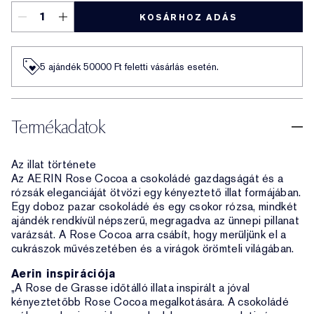
KOSÁRHOZ ADÁS
5 ajándék 50000​ Ft feletti vásárlás esetén.
Termékadatok
Az illat története
Az AERIN Rose Cocoa a csokoládé gazdagságát és a
rózsák eleganciáját ötvözi egy kényeztető illat formájában.
Egy doboz pazar csokoládé és egy csokor rózsa, mindkét
ajándék rendkívül népszerű, megragadva az ünnepi pillanat
varázsát. A Rose Cocoa arra csábít, hogy merüljünk el a
cukrászok művészetében és a virágok örömteli világában.
Aerin inspirációja
„A Rose de Grasse időtálló illata inspirált a jóval
kényeztetőbb Rose Cocoa megalkotására. A csokoládé