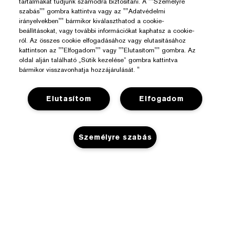
tartalmakat tudjunk számodra biztosítani. A ""Személyre
szabás"" gombra kattintva vagy az ""Adatvédelmi
irányelvekben"" bármikor kiválaszthatod a cookie-
beállításokat, vagy további információkat kaphatsz a cookie-
ról. Az összes cookie elfogadásához vagy elutasításához
kattintson az ""Elfogadom"" vagy ""Elutasítom"" gombra. Az
oldal alján található „Sütik kezelése” gombra kattintva
bármikor visszavonhatja hozzájárulását. "
Elutasítom
Elfogadom
Személyre szabás
Segítségre Van Szükséged?
Rendelés Nyomon Követése
Az Estée Lauderről
NINCS KÉSZLETEN
Kapcsolat
Felelősségvállalás
Kapcsolat a Gyártóval
Üzlet
Vállalati Információk
Szállítási Adatok