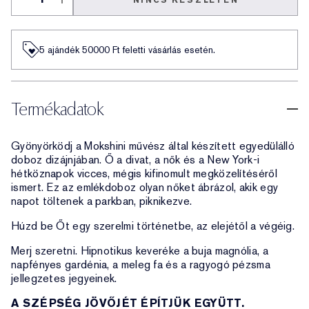
NINCS KÉSZLETEN
5 ajándék 50000​ Ft feletti vásárlás esetén.
Termékadatok
Gyönyörködj a Mokshini művész által készített egyedülálló
doboz dizájnjában. Ő a divat, a nők és a New York-i
hétköznapok vicces, mégis kifinomult megközelítéséről
ismert. Ez az emlékdoboz olyan nőket ábrázol, akik egy
napot töltenek a parkban, piknikezve.
Húzd be Őt egy szerelmi történetbe, az elejétől a végéig.
Merj szeretni. Hipnotikus keveréke a buja magnólia, a
napfényes gardénia, a meleg fa és a ragyogó pézsma
jellegzetes jegyeinek.
A SZÉPSÉG JÖVŐJÉT ÉPÍTJÜK EGYÜTT.