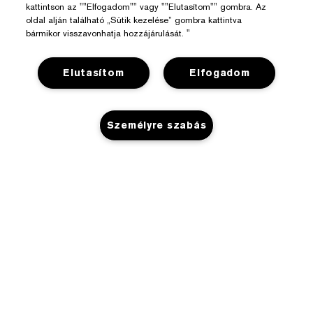
kattintson az ""Elfogadom"" vagy ""Elutasítom"" gombra. Az
oldal alján található „Sütik kezelése” gombra kattintva
bármikor visszavonhatja hozzájárulását. "
Elutasítom
Elfogadom
Személyre szabás
Segítségre Van Szükséged?
Rendelés Nyomon Követése
Az Estée Lauderről
Kapcsolat
KOSÁRHOZ ADÁS
Felelősségvállalás
Kapcsolat a Gyártóval
Üzlet
Vállalati Információk
Szállítási Adatok
Promóciók
Összetevők Szójegyzéke
Visszaküldés És Csere
Adatvédelem És Feltételek
Üzletkereső
Karrier
GYIK
Adatvédelmi Szabályzat
Chat Most