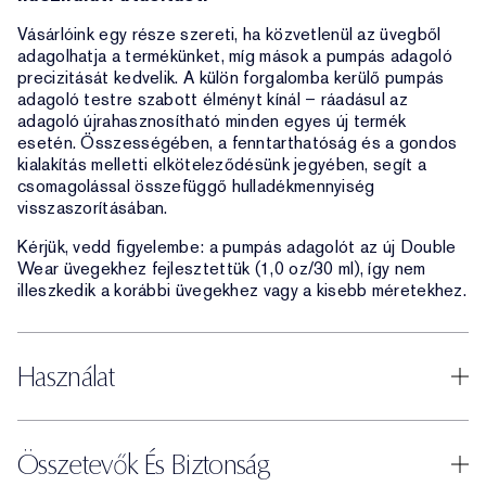
Vásárlóink egy része szereti, ha közvetlenül az üvegből
adagolhatja a termékünket, míg mások a pumpás adagoló
precizitását kedvelik. A külön forgalomba kerülő pumpás
adagoló testre szabott élményt kínál – ráadásul az
adagoló újrahasznosítható minden egyes új termék
esetén. Összességében, a fenntarthatóság és a gondos
kialakítás melletti elköteleződésünk jegyében, segít a
csomagolással összefüggő hulladékmennyiség
visszaszorításában.
Kérjük, vedd figyelembe: a pumpás adagolót az új Double
Wear üvegekhez fejlesztettük (1,0 oz/30 ml), így nem
illeszkedik a korábbi üvegekhez vagy a kisebb méretekhez.
Használat
Összetevők És Biztonság