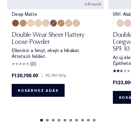
9 Árnyalat
Deep Matte
0N1 Ala
Deep Matte
Medium Soft Glow
Translucent Soft Glow
Translucent Matte
Extra Light Matte
Deep Soft Glow
Medium Matte
Light Medium Matte
Light Matte
0N1 Al
1C0
Double Wear Sheer Flattery
Double
Loose Powder
Longwe
SPF 10
Ellenőrzi a fényt, elrejti a hibákat.
Áttetsző felület.
Az új éle
Építhető
(0)
Ft20,700.00
|
Ft2,300.00
/g
Ft23,00
KOSÁRHOZ ADÁS
KOS