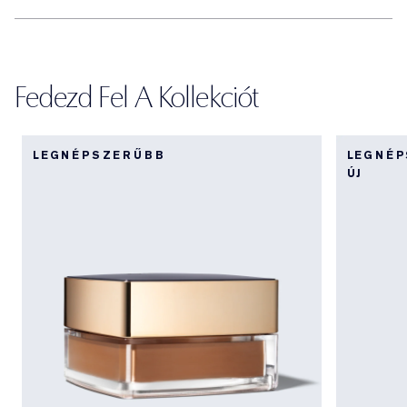
Fedezd Fel A Kollekciót
LEGNÉPSZERŰBB
LEGNÉ
ÚJ