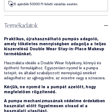
5 ajándék 50000​ Ft feletti vásárlás esetén.
Termékadatok
Praktikus, újrahasználható pumpás adagoló,
amely tökéletes mennyiségben adagolja a teljes
kiszerelésű Double Wear Stay-in-Place Makeup
termékünket.
Használata ideális a Double Wear folyékony, könnyű és
építhető formulájához. Egyszerűen nyomd le a pumpa
tetejét, és általad szabályozott mennyiségű sminket
adagolhatsz az ujjbegyeidre, az ecsetre vagy a szivacsra.
Kérjük, ne nyomd le a pumpát azelőtt, hogy
megfelelően rögzítenéd.
A pumpa mechanizmusának védelme érdekében
használat előtt figyelmesen olvasd el a
használati utasítást.